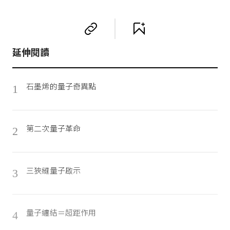
延伸閱讀
石墨烯的量子奇異點
1
第二次量子革命
2
三狹縫量子啟示
3
量子纏結＝超距作用
4