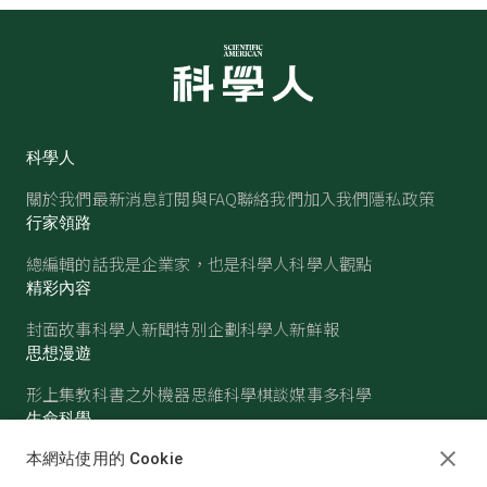
科學人
關於我們
最新消息
訂閱與FAQ
聯絡我們
加入我們
隱私政策
行家領路
總編輯的話
我是企業家，也是科學人
科學人觀點
精彩內容
封面故事
科學人新聞
特別企劃
科學人新鮮報
思想漫遊
形上集
教科書之外
機器思維
科學棋談
媒事多科學
生命科學
醫學
古生物
心理學
生態學
本網站使用的 Cookie
物質世界