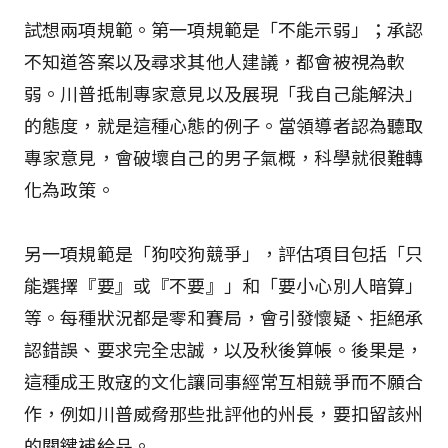
試想兩項規範。第一項規範是「不能示弱」；承認
不知道答案以及尋求其他人建議，都會被視為軟
弱。川普抵制專家意見以及展現「我自己能解決」
的態度，就是這種心態的例子。當領導者認為聽取
專家意見，會破壞自己的男子氣概，科學就很難轉
化為政策。
另一項規範是「狗咬狗競爭」，評估項目包括「只
能選擇『要』或『不要』」和「要小心別人暗算」
等。每種狀況都是零和賽局，會引發懷疑、拒絕承
認錯誤、要求完全忠誠，以及秋後算帳。後果是，
這種成王敗寇的文化讓同事經常互相競爭而不願合
作，例如川普威脅那些批評他的州長，要扣留該州
的關鍵補給品。