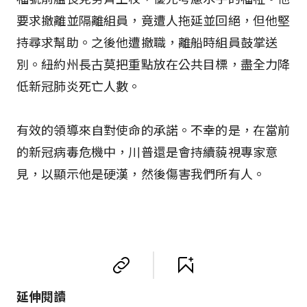
要求撤離並隔離組員，竟遭人拖延並回絕，但他堅
持尋求幫助。之後他遭撤職，離船時組員鼓掌送
別。紐約州長古莫把重點放在公共目標，盡全力降
低新冠肺炎死亡人數。
有效的領導來自對使命的承諾。不幸的是，在當前
的新冠病毒危機中，川普還是會持續藐視專家意
見，以顯示他是硬漢，然後傷害我們所有人。
延伸閱讀