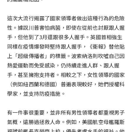
這次大流行揭露了國家領導者做出這種行為的危險
性。據說川普害怕病菌，即使在從前也討厭跟人握
手，但他到了3月還跟很多人握手。英國首相強生
同樣在疫情爆發時堅持跟人握手，《衛報》替他貼
上「超級傳播者」的標籤。波索納洛則吹噓自己因
熱愛運動而免受感染，仍持續走進人群、跟人握
手，甚至擁抱支持者。相較之下，女性領導的國家
（例如紐西蘭和德國）普遍表現較好，她們授權科
學家，並支持防疫措施。
有一件事很重要，並非所有男性領導者都重視男子
氣概，遠勝過拯救人命。例如，美國航空母艦羅斯
福號前艦長克勞齊上校，優先考慮水手的福祉。他