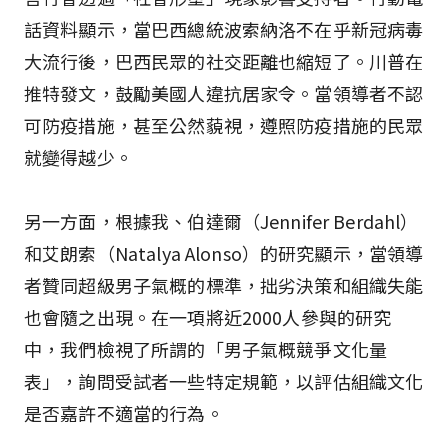
話資料顯示，當巴西總統波索納洛不在乎新冠病毒
大流行後，巴西民眾的社交距離也縮短了。川普在
推特發文，鼓勵美國人違抗居家令。當領導者不認
可防疫措施，甚至公然藐視，遵照防疫措施的民眾
就變得越少。
另一方面，根據我、伯達爾（Jennifer Berdahl）
和艾朗索（Natalya Alonso）的研究顯示，當領導
者贊同超級男子氣概的標準，拙劣決策和組織失能
也會隨之出現。在一項將近2000人參與的研究
中，我們檢視了所謂的「男子氣概競爭文化量
表」，詢問受試者一些特定規範，以評估組織文化
是否嘉許不適當的行為。