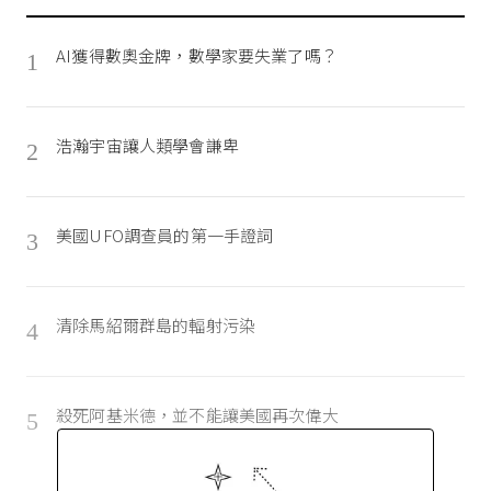
AI獲得數奧金牌，數學家要失業了嗎？
1
浩瀚宇宙讓人類學會謙卑
2
美國UFO調查員的第一手證詞
3
清除馬紹爾群島的輻射污染
4
殺死阿基米德，並不能讓美國再次偉大
5