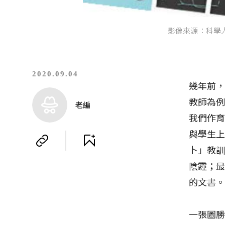
影像來源：科學
2020.09.04
幾年前
教師為
老編
我們作
與學生
卜」教
陰霾；
的文書
一張圖