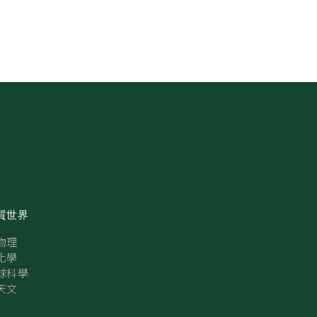
質世界
物理
化學
球科學
天文