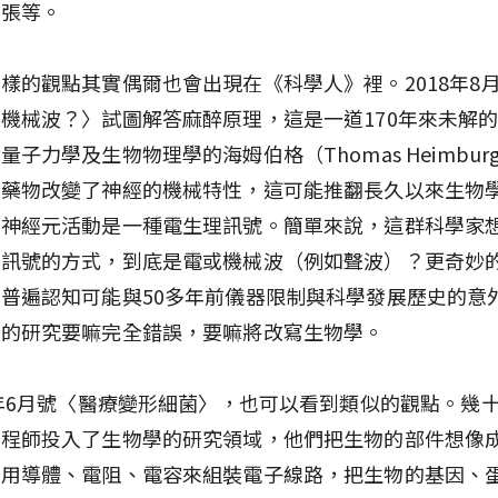
緊張等。
樣的觀點其實偶爾也會出現在《科學人》裡。2018年8
機械波？〉試圖解答麻醉原理，這是一道170年來未解
量子力學及生物物理學的海姆伯格（Thomas Heimbur
醉藥物改變了神經的機械特性，這可能推翻長久以來生物
：神經元活動是一種電生理訊號。簡單來說，這群科學家
遞訊號的方式，到底是電或機械波（例如聲波）？更奇妙
普遍認知可能與50多年前儀器限制與科學發展歷史的意
格的研究要嘛完全錯誤，要嘛將改寫生物學。
7年6月號〈醫療變形細菌〉，也可以看到類似的觀點。幾
工程師投入了生物學的研究領域，他們把生物的部件想像
像用導體、電阻、電容來組裝電子線路，把生物的基因、