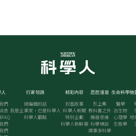
學人
行家領路
精彩內容
思想漫遊
生命科學
物
我們
總編輯的話
封面故事
形上集
醫學
消息
我是企業家，也是科學人
科學人新聞
教科書之外
古生物
FAQ
科學人觀點
特別企劃
機器思維
心理學
地
我們
科學人新鮮報
科學棋談
生態學
我們
媒事多科學