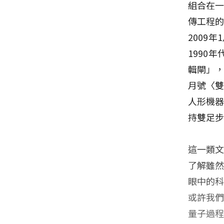
組合在一
傳工程
2009
1990
輯閘」，
月號〈
人形機
持雙足
這一類
了解雖
眼中的
或許我
量子過