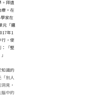
學。拜遺
治療。在
科學家在
單元「邏
17年1
步行，使
到：「堅
。」
於知識的
元「別人
到洞見，
大腦中的