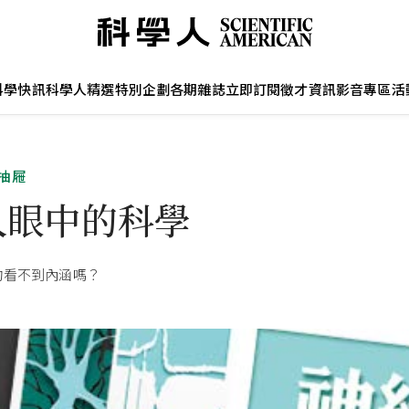
科學快訊
科學人精選
特別企劃
各期雜誌
立即訂閱
徵才資訊
影音專區
活
抽屜
人眼中的科學
的看不到內涵嗎？