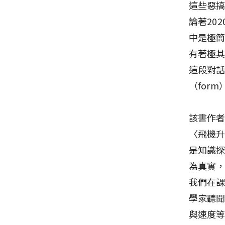
這些惡
論著20
中是極
有著極
這段對
（for
該書作者
〈飛機
是知識
為真實
我們在
學家聽
與速度