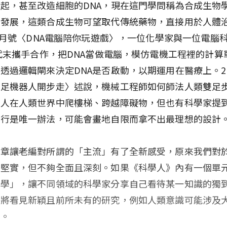
起，甚至改造細胞的DNA，現在這門學問稱為合成生物
的發展，這類合成生物可望取代傳統藥物，直接用於人體
年1月號〈DNA電腦陪你玩遊戲〉，一位化學家與一位電腦
年代末攜手合作，把DNA當做電腦，模仿電機工程裡的計算
透過邏輯閘來決定DNA是否啟動，以期運用在醫療上。20
雙足機器人開步走〉述說，機械工程師如何師法人類雙足
器人在人類世界中爬樓梯、跨越障礙物，但也有科學家提
步行是唯一辦法，可能會畫地自限而拿不出最理想的設計
文章讓老編對所謂的「主流」有了全新感受，原來我們對
然堅實，但不夠全面且深刻。如果《科學人》內有一個單
科學」，讓不同領域的科學家分享自己看待某一知識的獨
們將看見新穎且前所未有的研究，例如人類意識可能涉及
程。