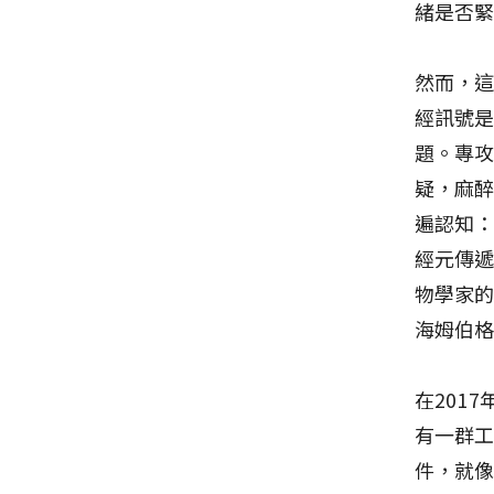
緒是否
然而，這
經訊號是
題。專攻
疑，麻
遍認知
經元傳
物學家的
海姆伯
在201
有一群
件，就