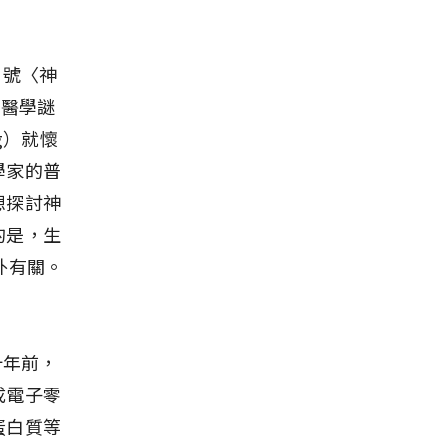
月號〈神
的醫學謎
g）就懷
學家的普
想探討神
的是，生
外有關。
十年前，
成電子零
蛋白質等