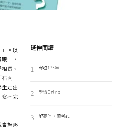
延伸閱讀
…」。以
母眼中，
穿越175年
學相長、
1
「石內
學生走出
學習Online
2
、寫不完
解憂信，讀者心
3
我會想起