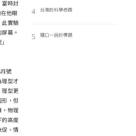
。當時討
台灣的科學奇蹟
4
驗在他眼
，此實驗
的屏幕。
隨口一說妙標題
5
型」
8月號
為理型才
。理型更
圓形，但
練，物理
下的高度
急促、情