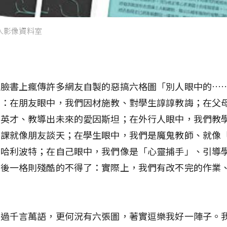
人影像資料室
，臉書上瘋傳許多網友自製的惡搞六格圖「別人眼中的…
例：在朋友眼中，我們因材施教、對學生諄諄教誨；在父
育英才、教導出未來的愛因斯坦；在外行人眼中，我們教
上課就像朋友談天；在學生眼中，我們是魔鬼教師、就像
訓哈利波特；在自己眼中，我們像是「心靈捕手」、引導
最後一格則殘酷的不得了：實際上，我們有改不完的作業
。
勝過千言萬語，更何況有六張圖，著實逗樂我好一陣子。