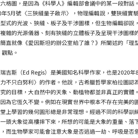
搞六格圖，是因為《科學人》編輯部會議中的某一段對話
20年5月號〈三狹縫量子啟示〉，物理編輯說，雙狹縫實
簡型式的光波、狹縫、板子及干涉圖樣，但生物編輯卻說
其複雜的光源儀器、刻有狹縫的立體板子及呈現干涉圖樣
話簡直就像《愛因斯坦的辦公室給了誰？》所闡述的「理
m）觀點。
瑞吉斯（Ed Regis）是美國知名科學作家，也是2020年
升力不只白努利〉的作者。他說，古希臘哲學家柏拉圖認
探究的目標，大自然中的天象、動植物都並非真正的實體
，因為它恆久不變。例如在現實世界中根本不存在完美的
課堂上學習的幾何圓形總是非常理想。經過不同的科學訓
聞一頭大象從高樓摔下來，所想的可能是大象的重量、落
等，而生物學家可能會注意大象是否逃過一劫、呼吸是否