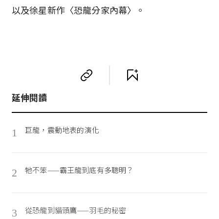
以及徐星新作〈恐龍分家內幕〉。
延伸閱讀
巨龍，震動地表的演化
1
牠不笨——霸王龍到底有多聰明？
2
從恐龍到貓頭鷹——羽毛的秘密
3