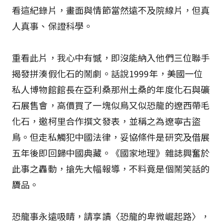
看這紀錄片，畫面與情節當然遠不及院線片，但真
人真事、保證科學。
重看此片，我心中有憾，即沒能納入他們三位聯手
揭發拼湊假化石的鬧劇。話說1999年，美國一位
私人博物館館長在亞利桑那州土桑的年度化石與礦
石展售會，高價買了一塊似鳥又似恐龍的遼西帶毛
化石，邀柯里合作撰文發表，並稱之為遼寧古盜
鳥。但走私觸犯中國法律，妥協條件是研究及借展
五年後即回歸中國典藏。《國家地理》雜誌興奮於
此事之轟動，搶先大幅報導，不料竟是個鬧笑話的
贗品。
恐龍事永遠吸睛，請享讀〈恐龍的卑微崛起路〉，