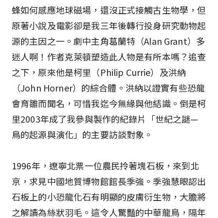
蜂如何感應地球磁場，還沒正式接觸古生物學，但
原著小說及電影卻是我三年後轉行投身研究動物起
源的主因之一。劇中主角葛蘭特（Alan Grant）多
迷人啊！作者克萊頓塑造此人物是有所本嗎？追查
之下，原來他是柯里（Philip Currie）及洪納
（John Horner）的綜合體。洪納以證實有些恐龍
會育雛而聞名，可惜我迄今無緣與他結識。倒是柯
里2003年成了我參與製作的紀錄片「世紀之謎—
鳥的起源與演化」的主要訪談對象。
1996年，遼寧北票一位農民拎著塊石板，來到北
京，求見中國地質博物館館長季強。季強慧眼認出
石板上的小恐龍化石有明顯的皮膚衍生物，大膽將
之解讀為絲狀羽毛。這令人驚豔的中華龍鳥，隔年