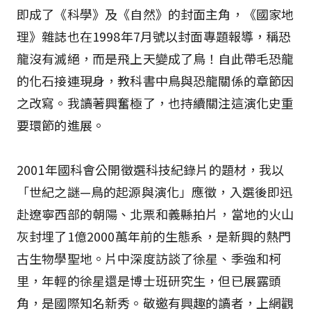
即成了《科學》及《自然》的封面主角，《國家地
理》雜誌也在1998年7月號以封面專題報導，稱恐
龍沒有滅絕，而是飛上天變成了鳥！自此帶毛恐龍
的化石接連現身，教科書中鳥與恐龍關係的章節因
之改寫。我讀著興奮極了，也持續關注這演化史重
要環節的進展。
2001年國科會公開徵選科技紀錄片的題材，我以
「世紀之謎—鳥的起源與演化」應徵，入選後即迅
赴遼寧西部的朝陽、北票和義縣拍片，當地的火山
灰封埋了1億2000萬年前的生態系，是新興的熱門
古生物學聖地。片中深度訪談了徐星、季強和柯
里，年輕的徐星還是博士班研究生，但已展露頭
角，是國際知名新秀。敬邀有興趣的讀者，上網觀