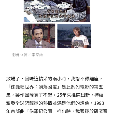
影像來源／李家維
散場了，回味這精采的兩小時，我捨不得離座。
「侏羅紀世界：殞落國度」是此系列電影的第五
集，製作團隊真了不起，25年來推陳出新，持續
激發全球恐龍迷的熱情並滿足他們的想像。1993
年首部曲「侏羅紀公園」推出時，我著迷於研究蜜