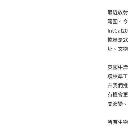
最近放
範圍。今
IntC
據量是2
址、文
英國牛津
項校準
升我們
有機會
間演變
所有生物