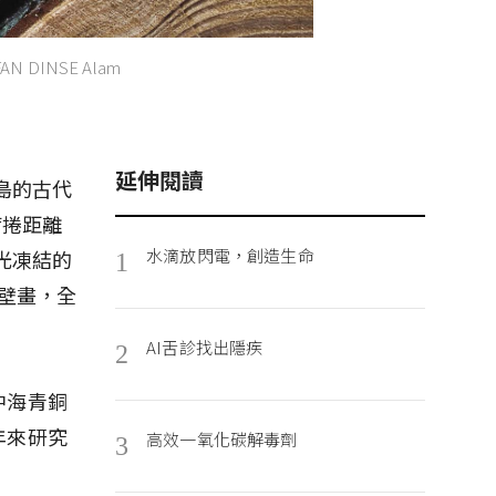
INSE Alam
延伸閱讀
島的古代
席捲距離
水滴放閃電，創造生命
光凍結的
1
濕壁畫，全
AI舌診找出隱疾
2
中海青銅
年來研究
高效一氧化碳解毒劑
3