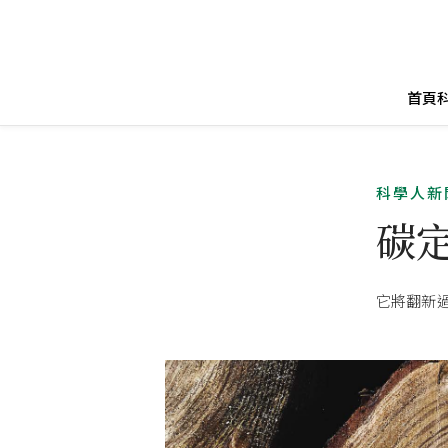
首頁
科學人新
碳
它將翻新