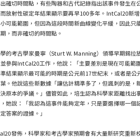
出確切時間點，有些陶器和古代記錄指出該事件發生在公
而放射性碳定年結果顯示要再早100多年。IntCal20新
縮小可能範圍，但因為這段時間新曲線變化平緩，因此只
時期，而非確切的時間點。
學的考古學家曼寧（Sturt W. Manning）領導早期錫
並參與IntCal20工作，他說：「主要差別是現在可能範
準結果顯示最可能的時期是公元前17世紀末，或者是公元
中葉。他說這些新數據「讓估計精準多了，但諷刺的是，
解決原本的爭議。」儘管如此，培生認為科學家距離找出
近，她說：「我認為這事件能夠定年，只是要選擇哪一個
敲定答案的證據。」
tCal20發佈，科學家和考古學家預期會有大量新研究重新