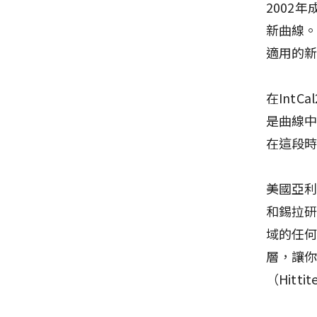
2002
新曲線。
適用的
在IntC
是曲線
在這段
美國亞利桑
和錫拉
域的任
層，讓
（Hitt