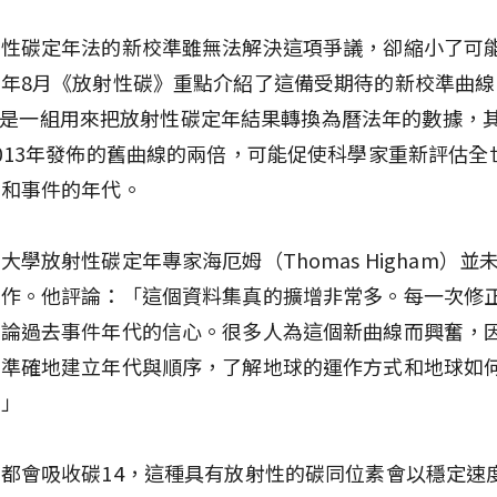
射性碳定年法的新校準雖無法解決這項爭議，卻縮小了可
年8月《放射性碳》重點介紹了這備受期待的新校準曲線
al20是一組用來把放射性碳定年結果轉換為曆法年的數據，
013年發佈的舊曲線的兩倍，可能促使科學家重新評估全
物和事件的年代。
大學放射性碳定年專家海厄姆（Thomas Higham）並
工作。他評論：「這個資料集真的擴增非常多。每一次修
推論過去事件年代的信心。很多人為這個新曲線而興奮，
更準確地建立年代與順序，了解地球的運作方式和地球如
。」
都會吸收碳14，這種具有放射性的碳同位素會以穩定速