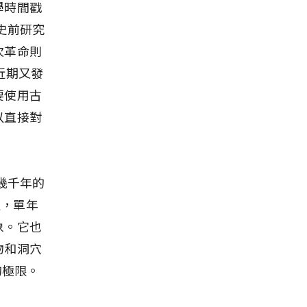
學時間戳
史前研究
次革命則
近期又發
要使用古
以直接對
幾千年的
值，單年
象。它也
物和洞穴
的極限。