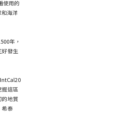
遍使用的
球和海洋
1500年，
正好發生
tCal20
挖掘這區
切的地質
、希泰