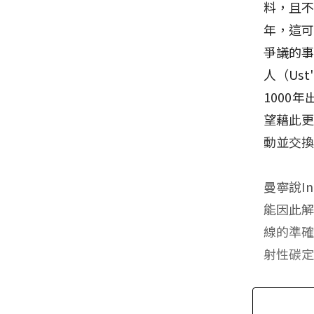
料，且不
年，這
爭議的事
人（Us
1000
望藉此
動並交
曼寧說I
能因此
線的準
射性碳