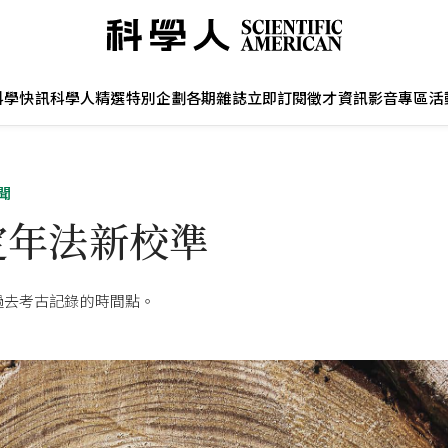
科學快訊
科學人精選
特別企劃
各期雜誌
立即訂閱
徵才資訊
影音專區
活
聞
定年法新校準
過去考古記錄的時間點。