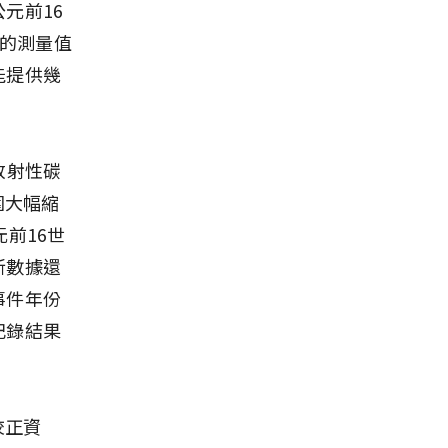
元前16
增的測量值
能提供幾
拉放射性碳
圍大幅縮
前16世
新數據還
事件年份
記錄結果
校正資