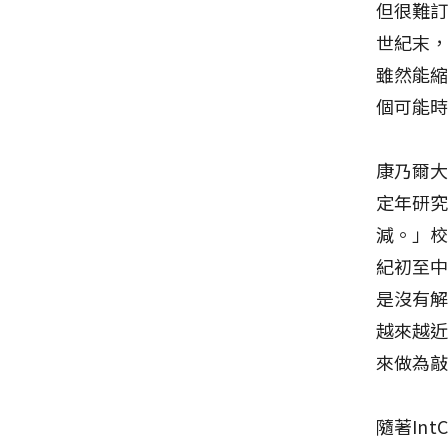
但很難訂
世紀末，
雖然能
個可能
康乃爾大
定年研究
減。」校
紀初至
是沒有
越來越
來做為
隨著In