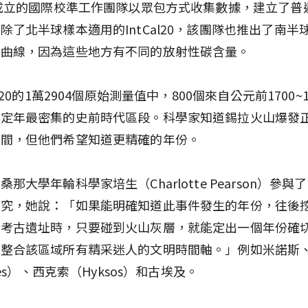
年成立的國際校準工作團隊以眾包方式收集數據，建立了普
除了北半球樣本適用的IntCal20，該團隊也推出了南半
新曲線，因為這些地方有不同的放射性碳含量。
al20的1萬2904個原始測量值中，800個來自公元前1700~
中定年最密集的史前時代區段。科學家知道錫拉火山爆發
時間，但他們希望知道更精確的年份。
那大學年輪科學家培生（Charlotte Pearson）參與了In
研究，她說：「如果能明確知道此事件發生的年份，往後
何考古遺址時，只要碰到火山灰層，就能定出一個年份確
你整合該區域所有精采迷人的文明時間軸。」例如米諾斯
ites）、西克索（Hyksos）和古埃及。