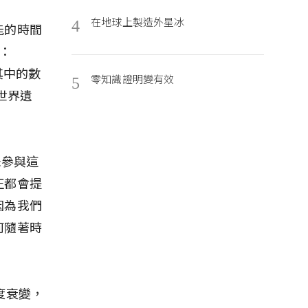
在地球上製造外星冰
4
能的時間
：
其中的數
零知識證明變有效
5
世界遺
未參與這
正都會提
因為我們
何隨著時
度衰變，