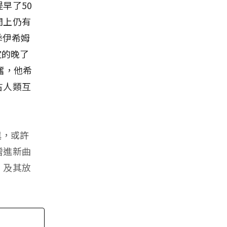
早了50
間上仍有
季伊希姆
定的晚了
興奮，他希
古人類互
異，或許
增進新曲
，及其放