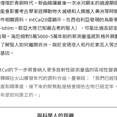
僅限於青銅時代。新曲線讓最後一次冰河期末的過渡期提
可能會影響考古學家詮釋動物大滅絕和人類進入美洲等時
件相關資料。IntCal20還顯示，在西伯利亞發現的烏斯
t'-Ishim，歐亞大陸已知最古老的智人），可能比過去認
年出現。海厄姆對5萬5000~5萬年前的新測量值感到格外
更了解智人如何離開非洲、與尼安德塔人和丹尼索瓦人等
換基因。
ntCal的下一步將會納入更多放射性碳測量值的區域性變
解釋錫拉火山爆發年代的資料分歧。曼寧說：「我們已經
確度和精準度，接下來的新焦點是檢查哪些古物已經定年
定年是如何建立的。」
與科學人的距離