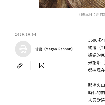
刻畫歲月：新的放射
2020.10.04
3500
錫拉（T
甘農（Megan Gannon）
遙遠的克
米諾斯（
都掩埋
那場火
時代的
人員對