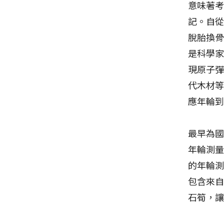
意味著
記。自從
脫胎換
是科學家
現原子
代木材
應年輪
最早為國
年輪測量
的年輪
包含來
石筍，讓