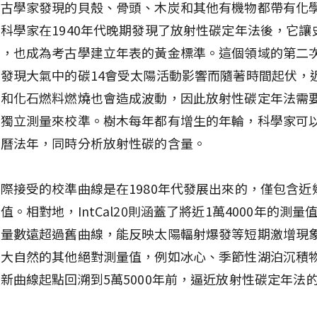
考古學家發現的貝殼、骨頭、木炭和其他有機物都帶有化
科學家在1940年代晚期發現了放射性碳定年法後，它讓
骨，也成為考古學建立年表的黃金標準。這個領域的第二
發現大氣中的碳14會受太陽活動影響而隨著時間起伏，
彈和化石燃料燃燒也會造成波動，因此放射性碳定年法需
等獨立測量來校準。樹木每年都有增生的年輪，科學家可
到曆法年，同時分析放射性碳的含量。
際接受的校準曲線是在1980年代發展出來的，僅包含近
值。相對地，IntCal20則涵蓋了將近1萬4000年的測量
測量數遠超過舊曲線，能反映太陽輻射爆發等短期激增現
自大自然的其他絕對測量值，例如冰心、季節性湖泊沉積
新曲線起點回溯到5萬5000年前，逼近放射性碳定年法