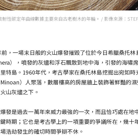
性碳定年曲線數據主要來自古老樹木的年輪。 / 影像來源：STEFAN D
多年前，一場末日般的火山爆發摧毀了位於今日希臘桑托林
hera），噴發的灰燼和浮石飄散到地中海，引發的海嘯
里特島。1960年代，考古學家在桑托林島挖掘出宛如時
Minoan）人聚落，數層樓高的房屋牆上裝飾著鮮豔的
在火山灰燼之下。
山爆發是過去一萬年來威力最強的一次，而且恰巧處在地
關鍵時期；它也是考古學上的一項重要的爭議所在，幾十
這場浩劫發生的確切時間爭辯不休。