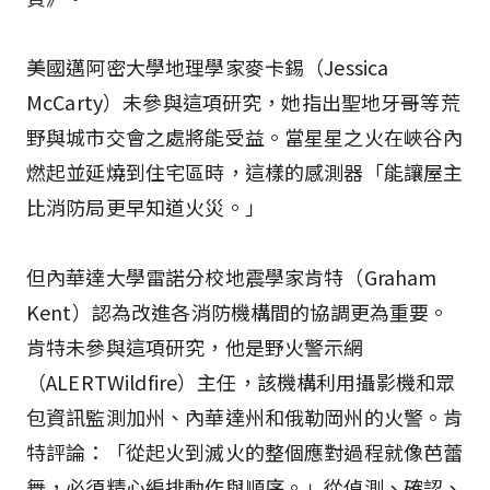
美國邁阿密大學地理學家麥卡錫（Jessica
McCarty）未參與這項研究，她指出聖地牙哥等荒
野與城市交會之處將能受益。當星星之火在峽谷內
燃起並延燒到住宅區時，這樣的感測器「能讓屋主
比消防局更早知道火災。」
但內華達大學雷諾分校地震學家肯特（Graham
Kent）認為改進各消防機構間的協調更為重要。
肯特未參與這項研究，他是野火警示網
（ALERTWildfire）主任，該機構利用攝影機和眾
包資訊監測加州、內華達州和俄勒岡州的火警。肯
特評論：「從起火到滅火的整個應對過程就像芭蕾
舞，必須精心編排動作與順序。」從偵測、確認、