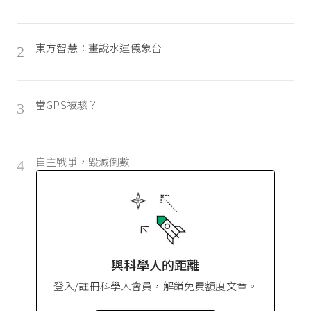
東方智慧：畫說水運儀象台
2
當GPS被駭？
3
自主戰爭，毀滅倒數
4
與科學人的距離
登入/註冊科學人會員，解鎖免費額度文章。