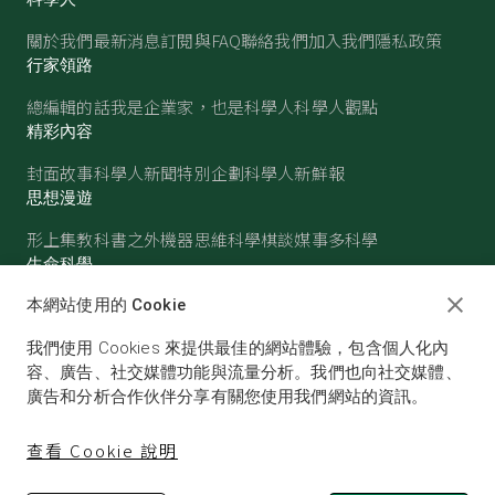
關於我們
最新消息
訂閱與FAQ
聯絡我們
加入我們
隱私政策
行家領路
總編輯的話
我是企業家，也是科學人
科學人觀點
精彩內容
封面故事
科學人新聞
特別企劃
科學人新鮮報
思想漫遊
形上集
教科書之外
機器思維
科學棋談
媒事多科學
生命科學
醫學
古生物
心理學
生態學
本網站使用的 Cookie
物質世界
我們使用 Cookies 來提供最佳的網站體驗，包含個人化內
物理
化學
地球科學
天文
容、廣告、社交媒體功能與流量分析。我們也向社交媒體、
廣告和分析合作伙伴分享有關您使用我們網站的資訊。
查看 Cookie 說明