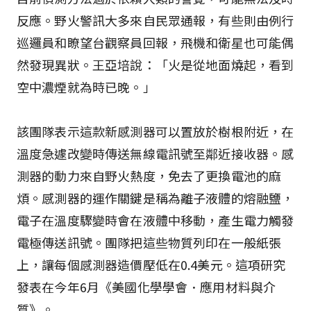
反應。野火警訊大多來自民眾通報，有些則由例行
巡邏員和瞭望台觀察員回報，飛機和衛星也可能偶
然發現異狀。王亞培說：「火是從地面燒起，看到
空中濃煙就為時已晚。」
該團隊表示這款新感測器可以置放於樹根附近，在
溫度急遽改變時傳送無線電訊號至鄰近接收器。感
測器的動力來自野火熱度，免去了更換電池的麻
煩。感測器的運作關鍵是稱為離子液體的熔融鹽，
電子在溫度驟變時會在液體中移動，產生電力觸發
電極傳送訊號。團隊把這些物質列印在一般紙張
上，讓每個感測器造價壓低在0.4美元。這項研究
發表在今年6月《美國化學學會．應用材料與介
質》。