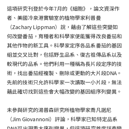
這項研究刊登於今年7月的《細胞》，論文資深作
者、美國冷泉港實驗室的植物學家利普曼
（Zachary Lippman）說，藉由了解這些突變如
何改變番茄，育種者和科學家便能獲得改良番茄和
其他作物的新工具。科學家定序各品系番茄的基因
組並交叉比對，包括野生品系、復古祖傳品系以及
較現代的品系。他們利用一種稱為長片段定序的技
術，找出番茄經複製、刪除或更動的大片段DNA。
先前的技術只允許科學家一次讀取一小片段，無法
藉此確切找到這些會大幅改變的基因組序列變異。
未參與研究的湯普森研究所植物學家喬凡諾尼
（Jim Giovannoni）評論，科學家已知特定品系
DNA可出現重大序列變異，但這項研究首度詳查變