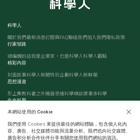
科學人
關於我們
最新消息
訂閱與FAQ
聯絡我們
加入我們
隱私政策
行家領路
總編輯的話
我是企業家，也是科學人
科學人觀點
精彩內容
封面故事
科學人新聞
特別企劃
科學人新鮮報
思想漫遊
形上集
教科書之外
機器思維
科學棋談
媒事多科學
生命科學
醫學
古生物
心理學
生態學
本網站使用的 Cookie
物質世界
我們使用 Cookies 來提供最佳的網站體驗，包含個人化內
物理
化學
地球科學
天文
容、廣告、社交媒體功能與流量分析。我們也向社交媒體、
廣告和分析合作伙伴分享有關您使用我們網站的資訊。