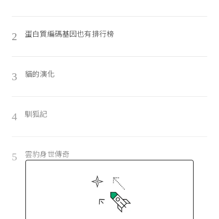
蛋白質編碼基因也有排行榜
2
貓的演化
3
馴狐記
4
雲豹身世傳奇
5