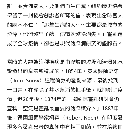
離，並責備窮人、要他們自生自滅。紐約歷史協會
保留了一封協會創辦者所寫的信，表現出當時富人
的麻木不仁：「那些生病的人……主要都是城市的
渣滓，他們越早了結，病情就越快消失。」霍亂造
成了全球疫情，卻也是現代傳染病研究的墊腳石。
當時的人認為這種疾病是由腐爛的垃圾和污濁死水
散發出的臭氣所造成的。1854年，英國醫師史諾
（John Snow）追蹤倫敦的霍亂來源，最後找到
一口井，在移除了井水幫浦的把手後，就抑制了疫
情；但20年後，1874年的一場國際霍亂研討會仍
宣稱「空氣是霍亂最重要的傳染媒介。」1887年
後，德國細菌學家柯霍（Robert Koch）在印度發
現多名霍亂患者的糞便中有相同細菌，並在培養皿