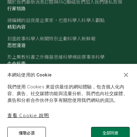
關於我們
最新消息
訂閱與FAQ
聯絡我們
加入我們
隱私政策
行家領路
總編輯的話
我是企業家，也是科學人
科學人觀點
精彩內容
封面故事
科學人新聞
特別企劃
科學人新鮮報
思想漫遊
形上集
教科書之外
機器思維
科學棋談
媒事多科學
生命科學
醫學
古生物
心理學
生態學
本網站使用的 Cookie
物質世界
我們使用 Cookies 來提供最佳的網站體驗，包含個人化內
物理
化學
地球科學
天文
容、廣告、社交媒體功能與流量分析。我們也向社交媒體、
廣告和分析合作伙伴分享有關您使用我們網站的資訊。
查看 Cookie 說明
僅限必須
全部同意
© SCIENTIFIC AMERICAN, A DIVISION OF NATURE