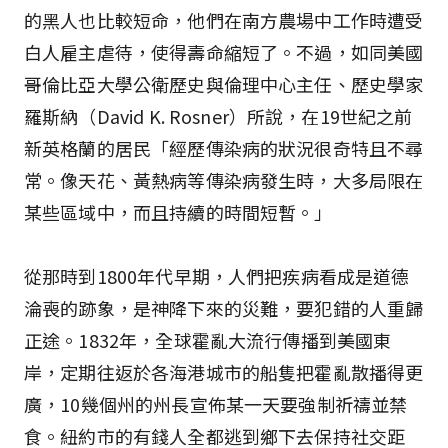
的黑人也比較短命，他們在南方農場中工作時遭受
白人雇主虐待，使得壽命縮短了。不過，如同美國
哥倫比亞大學公衛歷史與倫理中心主任、歷史學家
羅斯納（David K. Rosner）所說，在19世紀之前
新英格蘭的居民「經歷傳染病的狀況很奇特且不尋
常。像天花、黃熱病等傳染病發生時，大多局限在
某些區域中，而且持續的時間短暫。」
從那時到1800年代早期，人們把疾病看成是道德
淪喪的跡象，是神降下來的災難，要犯錯的人重歸
正途。1832年，全球霍亂大流行傳播到美國東
岸，定期往返於各海港城市的船隻把霍亂散播得更
廣，10幾個州的州長宣佈某一天要強制祈禱並禁
食。紐約市的有錢人全都逃到鄉下去保持社交距