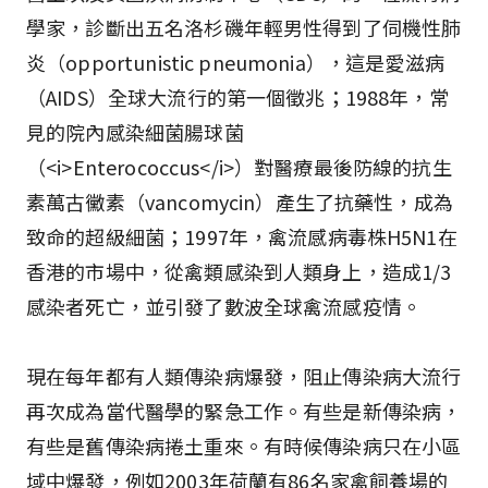
學家，診斷出五名洛杉磯年輕男性得到了伺機性肺
炎（opportunistic pneumonia），這是愛滋病
（AIDS）全球大流行的第一個徵兆；1988年，常
見的院內感染細菌腸球菌
（<i>Enterococcus</i>）對醫療最後防線的抗生
素萬古黴素（vancomycin）產生了抗藥性，成為
致命的超級細菌；1997年，禽流感病毒株H5N1在
香港的市場中，從禽類感染到人類身上，造成1/3
感染者死亡，並引發了數波全球禽流感疫情。
現在每年都有人類傳染病爆發，阻止傳染病大流行
再次成為當代醫學的緊急工作。有些是新傳染病，
有些是舊傳染病捲土重來。有時候傳染病只在小區
域中爆發，例如2003年荷蘭有86名家禽飼養場的