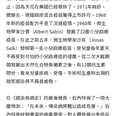
止，因為天花在美國已經根除了。1971年麻疹、
腮腺炎、德國麻疹混合疫苗獲得上市許可。1968
年新的疫苗配方平息了流感疫情。1960年，微生
物學家沙賓（Albert Sabin）發展了口服小兒麻痺
疫苗，在此之前五年，微生物學家沙克（Jonas
Salk）發明第一支小兒麻痺疫苗，使兒童每年夏天
不再受到可怕的小兒麻痺症的侵襲。從二次大戰期
間發展出天然化合物青黴素之後，有12類抗生素
問世，看來兒童疾病、受傷、手術和生產時出現的
致死感染將不再是威脅。
在《感染疾病史》的最後幾頁，伯內特做了一項大
膽預測：「在未來，傳染病將難以造成危害。」伯
內特是經驗豐富的病毒學家，對人體發展出免疫反