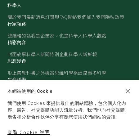
科學人
關於我們
最新消息
訂閱與FAQ
聯絡我們
加入我們
隱私政策
行家領路
總編輯的話
我是企業家，也是科學人
科學人觀點
精彩內容
封面故事
科學人新聞
特別企劃
科學人新鮮報
思想漫遊
形上集
教科書之外
機器思維
科學棋談
媒事多科學
生命科學
醫學
古生物
心理學
生態學
本網站使用的 Cookie
物質世界
我們使用 Cookies 來提供最佳的網站體驗，包含個人化內
物理
化學
地球科學
天文
容、廣告、社交媒體功能與流量分析。我們也向社交媒體、
廣告和分析合作伙伴分享有關您使用我們網站的資訊。
查看 Cookie 說明