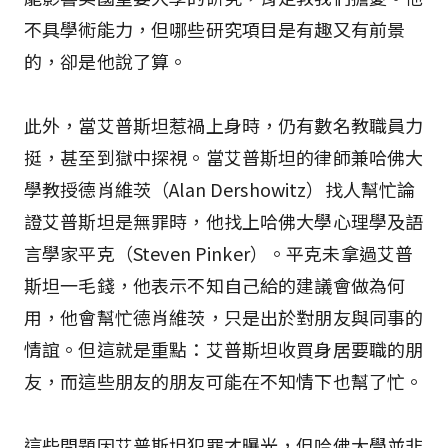
不具學術能力，但哪些研究項目是有趣又有前景
的，卻是他說了算。
此外，當艾普斯坦惹禍上身時，仍有數名教職員力
挺，甚至到獄中探視。當艾普斯坦的律師兼哈佛大
學教授德肖維茨（Alan Dershowitz）找人幫忙論
證艾普斯坦是無罪時，他找上哈佛大學心理學及語
言學家平克（Steven Pinker）。平克未拿過艾普
斯坦一毛錢，他表示不知自己給的建議會做為何
用，他會幫忙德肖維茨，只是出於對朋友與同事的
情誼。但這就是重點：艾普斯坦收買身居要職的朋
友，而這些朋友的朋友可能在不知情下也幫了忙。
這些問題因艾普斯坦犯罪才曝光，但哈佛大學並非