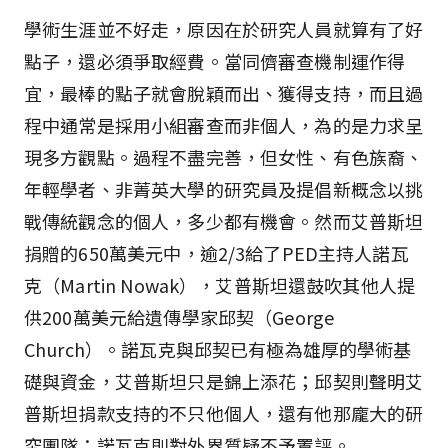
學術生涯並不好走，原因在於研究人員就算有了好
點子，還必須爭取經費。當同儕審查機制運作得
宜，最棒的點子就會脫穎而出、獲得支持，而且過
程中通常是採用小組審查而非個人，為的是力求呈
現多方觀點。過程不盡完善，但女性、有色族裔、
年輕學者、非菁英大學的研究員及提倡新概念以挑
戰傳統觀念的個人，多少都有機會。然而艾普斯坦
捐贈的650萬美元中，逾2/3給了PED主持人諾瓦
克（Martin Nowak），艾普斯坦還鼓吹其他人提
供200萬美元給遺傳學家邱契（George
Church）。諾瓦克與邱契已有極為雄厚的學術基
礎與資金，艾普斯坦只是錦上添花；邱契則聲明艾
普斯坦捐款支持的不只他個人，還有他那龐大的研
究團隊；諾瓦克則對外界質疑不予置評。