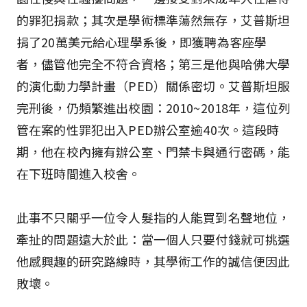
的罪犯捐款；其次是學術標準蕩然無存，艾普斯坦
捐了20萬美元給心理學系後，即獲聘為客座學
者，儘管他完全不符合資格；第三是他與哈佛大學
的演化動力學計畫（PED）關係密切。艾普斯坦服
完刑後，仍頻繁進出校園：2010~2018年，這位列
管在案的性罪犯出入PED辦公室逾40次。這段時
期，他在校內擁有辦公室、門禁卡與通行密碼，能
在下班時間進入校舍。
此事不只關乎一位令人髮指的人能買到名聲地位，
牽扯的問題遠大於此：當一個人只要付錢就可挑選
他感興趣的研究路線時，其學術工作的誠信便因此
敗壞。