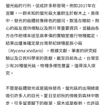
螢光菇的行列，促成許多新發現。例如2017年在
宜蘭，一群未知的螢光菇大量群生於樹木上，黑夜
中，發光的菇體就像綠色的銀河，散落在眼前。熱
心的菇友提供樣點以及照片等重要資訊，並藉由各
方合作把樣本送至高孝偉的實驗室進行物種鑑定，
結果出爐後確定是台灣新紀錄種――星辰小菇
（
Mycena stellaris
）。根據文獻、筆者的研究經
驗以及公民科學家的貢獻，截至目前為止，台灣至
少有20種螢光菇，物種多樣性豐富，值得深入探
究。
不管是菇體發光或是菌絲發亮，螢光菇的出現總是
吸引許多人的目光。夏日至初秋的傍晚到森林中散
步，可多留意腳下的樹葉、腐木或是樹幹，也許這