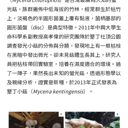
光菇，族群遍佈中低海拔的竹林，經常群生於枯竹
上，淡褐色的半圓形菌蓋上覆有黏液，菌柄基部的
圓形菌盤（disc）是典型特徵。2011年中興大學生
命科學系副教授高孝偉的研究團隊於墾丁社頂公園
調查發光小菇的分佈與分類，發現地上有一根枯枝
在黑暗中發出微光，卻未見菇體生長其上，研究人
員把枯枝帶回實驗室，培養在濕度適合的環境。過
了一陣子，果然長出未知的螢光菇，透過形態學以
及親緣分析，證實是新種，於2013年正式發表為
墾丁小菇（
Mycena kentingensis
）。