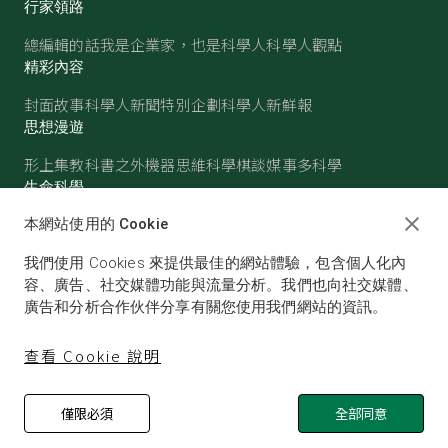
行家領路
總編輯的話
我是企業家，也是科學人
科學人觀點
精彩內容
封面故事
科學人新聞
特別企劃
科學人新鮮報
思想漫遊
形上集
教科書之外
機器思維
科學棋談
媒事多科學
生命科學
醫學
古生物
心理學
生態學
本網站使用的 Cookie
物質世界
我們使用 Cookies 來提供最佳的網站體驗，包含個人化內
物理
化學
地球科學
天文
容、廣告、社交媒體功能與流量分析。我們也向社交媒體、
廣告和分析合作伙伴分享有關您使用我們網站的資訊。
查看 Cookie 說明
僅限必須
全部同意
© SCIENTIFIC AMERICAN, A DIVISION OF NATURE
AMERICA, INC.ALL RIGHTS RESERVED.