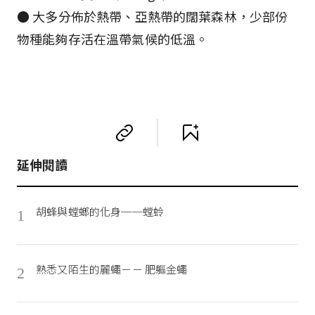
● 大多分佈於熱帶、亞熱帶的闊葉森林，少部份
物種能夠存活在溫帶氣候的低溫。
延伸閱讀
胡蜂與螳螂的化身──螳蛉
1
熟悉又陌生的麗蠅－－ 肥軀金蠅
2