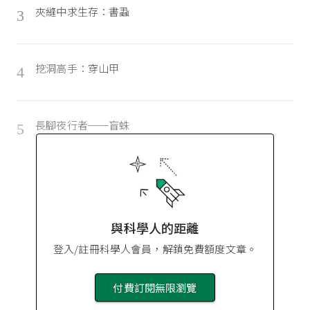
夾縫中求生存：書蝨
3
挖洞高手：穿山甲
4
長腳夜行者──盲蛛
5
與科學人的距離
登入/註冊科學人會員，解鎖免費額度文章。
付費訂閱無限瀏覽