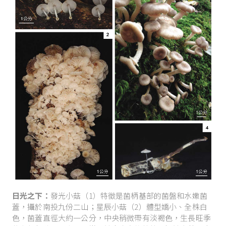
日光之下：
發光小菇（1）特徵是菌柄基部的菌盤和水嫩菌
蓋，攝於南投九份二山；星辰小菇（2）體型嬌小、全株白
色，菌蓋直徑大約一公分，中央稍微帶有淡褐色，生長旺季