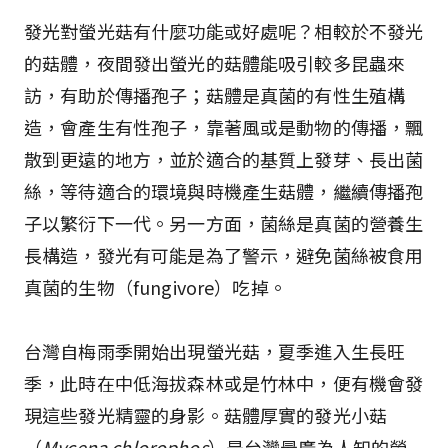
發光對螢光菇有什麼功能或好處呢？相較於不發光
的菇體，夜間發出螢光的菇體能吸引較多昆蟲來
訪，有助於傳播孢子；菇體是真菌的有性生殖構
造，會產生有性孢子，靠著風或是動物的傳播，飄
散到更遠的地方，並於適合的基質上發芽、長出菌
絲，等待適合的環境與時機產生菇體，繼續傳播孢
子以繁衍下一代。另一方面，菌絲是真菌的營養生
長構造，發光有可能是為了警示，避免菌絲被食用
真菌的生物（fungivore）吃掉。
台灣自梅雨季開始出現螢光菇，夏季進入生長旺
季，此時在中低海拔森林或是竹林中，便有機會發
現這些發光精靈的身影。菇體厚實的發光小菇
（
Mycena chlorophos
）是台灣最廣為人知的螢