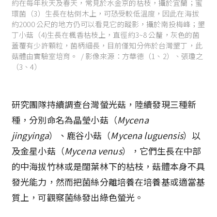
約在每年秋天及春天，常見於水金京的枯枝，攝於宜蘭；蜜
環菌（3）生長在枯倒木上，可恐受較低溫度，因此在海拔
約2000 公尺的地方仍可以看見它的蹤影，攝於南投梅峰；墾
丁小菇（4)生長在楓香枯枝上，直徑約3~8 公釐，灰色的菌
蓋覆有少許顆粒，菌柄細長，目前僅知分佈於台灣墾丁，此
菇體由實驗室培育。 / 影像來源：方華德（1、2）、張瓊之
（3、4）
研究團隊持續調查台灣螢光菇，陸續發現三種新
種，分別命名為晶瑩小菇（
Mycena
jingyinga
）、鹿谷小菇（
Mycena luguensis
）以
及金星小菇（
Mycena venus
），它們生長在中部
的中海拔竹林或是闊葉林下的枯枝，菇體本身不具
發光能力，然而把菌絲分離培養在培養基或適當基
質上，可觀察菌絲發出綠色螢光。