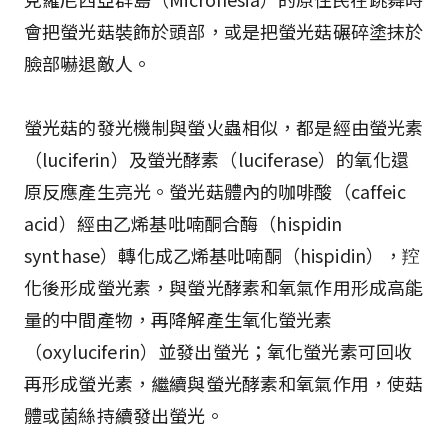
會把螢光菇裝飾於頭部，或是把螢光菇碾碎塗抹於
臉部嚇退敵人。
螢光菇的發光機制與螢火蟲相似，都是經由螢光素
（luciferin）及螢光酵素（luciferase）的氧化還
原反應產生亮光。螢光菇體內的咖啡酸（caffeic
acid）經由乙烯基吡喃酮合酶（hispidin
synthase）轉化成乙烯基吡喃酮（hispidin），羫
化後形成螢光素，與螢光酵素和氧氣作用形成高能
量的中間產物，再降解產生氧化螢光素
（oxyluciferin）並發出螢光；氧化螢光素可回收
再形成螢光素，繼續與螢光酵素和氧氣作用，使菇
體或菌絲持續發出螢光。