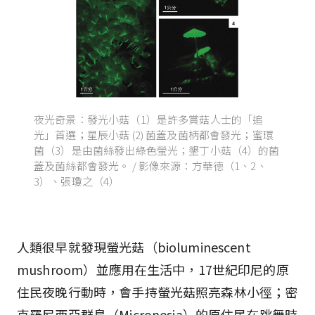
夜光奇景：發光小菇（1）是許多賞菇人士的「追
光」首選；星辰小菇 (2) 菌蓋及菌柄都會發光；蜜環
菌（3）是由菌絲發出綠色螢光；墾丁小菇（4）的菌
蓋及菌絲都會發光。 / 影像來源：方華德（1、2、
3）、張瓊之（4）
人類很早就發現螢光菇（bioluminescent
mushroom）並應用在生活中，17世紀印尼的原
住民夜晚行動時，會手持螢光菇照亮森林小徑；密
克羅尼西亞群島（Micronesia）的原住民在跳舞時