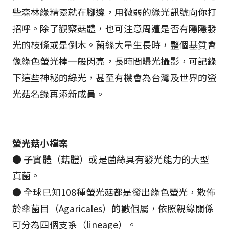
些森林綠精靈就在腳邊，用微弱的綠光訊號向你打
招呼。除了觀察菇體，也可注意周遭是否有隱隱發
光的枝條或是倒木。菌絲大量生長時，整個基質會
像綠色螢光棒一般閃亮，長時間曝光攝影，可記錄
下這些神秘的綠光，甚至有機會為台灣及世界的螢
光菇名錄再添新成員。
螢光菇小檔案
● 子實體（菇體）或是菌絲具有發光能力的大型
真菌。
● 全球已知108種螢光菇都是發出綠色螢光，散佈
於傘菌目（Agaricales）的數個屬，依照親緣關係
可分為四個支系（lineage）。