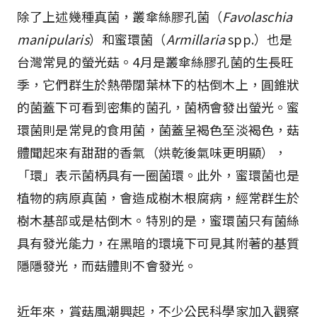
除了上述幾種真菌，叢傘絲膠孔菌（
Favolaschia
manipularis
）和蜜環菌（
Armillaria
spp.）也是
台灣常見的螢光菇。4月是叢傘絲膠孔菌的生長旺
季，它們群生於熱帶闊葉林下的枯倒木上，圓錐狀
的菌蓋下可看到密集的菌孔，菌柄會發出螢光。蜜
環菌則是常見的食用菌，菌蓋呈褐色至淡褐色，菇
體聞起來有甜甜的香氣（烘乾後氣味更明顯），
「環」表示菌柄具有一圈菌環。此外，蜜環菌也是
植物的病原真菌，會造成樹木根腐病，經常群生於
樹木基部或是枯倒木。特別的是，蜜環菌只有菌絲
具有發光能力，在黑暗的環境下可見其附著的基質
隱隱發光，而菇體則不會發光。
近年來，賞菇風潮興起，不少公民科學家加入觀察