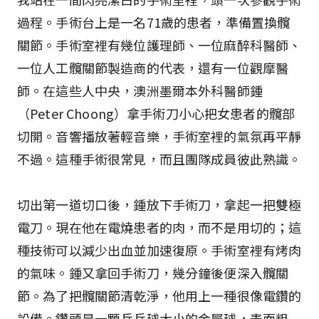
過程。手術台上是一名71歲的患者，準備置換髖
關節。手術室裡有幾位護理師、一位麻醉科醫師、
一位人工髖關節製造商的代表，還有一位觀摩醫
師。在這些人中央，澳洲墨爾本外科醫師鍾
（Peter Choong）拿手術刀小心把女患者的髖部
切開。音響播放著輕音樂，手術室裡的氣氛再平靜
不過。這種手術很常見，而且團隊成員彼此熟識。
切出第一道切口後，鍾放下手術刀，拿起一把雙極
電刀。現在他在電燒患者的肉，而不是用切的；這
種技術可以減少出血並加速復原。手術室裡有烤肉
的氣味。鍾又拿回手術刀，幾分鐘後便深入髖關
節。為了把髖關節清乾淨，他用上一種很像電鑽的
設備。鑽頭是一顆乒乓球大小的金屬球，表面粗