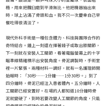
糙，用來把髖臼磨到平滑無比。他把機器抽出來
時，球上沾滿了骨頭和血。我不只一次慶幸自己早
餐吃得很清淡了。
現代外科手術是一種包含體力、科技與團隊合作的
奇特結合。鍾上一刻還在揮著錘子或取出膝關節，
下一刻就在安裝人工關節，看著電腦螢幕上的十字
瞄準線精確標示出安裝角度。骨泥調製時，手術室
裡一片緊張。兩種材料一調好，就有一名護理師開
始報時：「30秒……1分鐘……1分30秒。」到了
四分鐘時，骨泥已經注入患者體內。五分鐘時，人
工關節已經安置好。在場的人都知道10分鐘時骨
泥就變硬了，到時若要改變人工關節的角度，只能
把骨頭裡已經硬化的骨泥削掉。