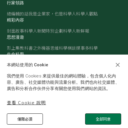
行家領路
總編輯的話
我是企業家，也是科學人
科學人觀點
精彩內容
封面故事
科學人新聞
特別企劃
科學人新鮮報
思想漫遊
形上集
教科書之外
機器思維
科學棋談
媒事多科學
生命科學
醫學
古生物
心理學
生態學
本網站使用的 Cookie
物質世界
我們使用 Cookies 來提供最佳的網站體驗，包含個人化內
物理
化學
地球科學
天文
容、廣告、社交媒體功能與流量分析。我們也向社交媒體、
廣告和分析合作伙伴分享有關您使用我們網站的資訊。
查看 Cookie 說明
僅限必須
全部同意
© SCIENTIFIC AMERICAN, A DIVISION OF NATURE
AMERICA, INC.ALL RIGHTS RESERVED.