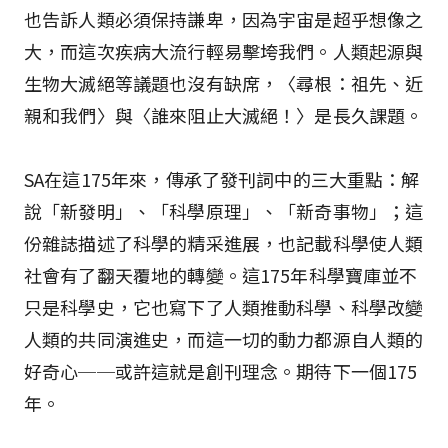
也告訴人類必須保持謙卑，因為宇宙是超乎想像之
大，而這次疾病大流行輕易擊垮我們。人類起源與
生物大滅絕等議題也沒有缺席，〈尋根：祖先、近
親和我們〉與〈誰來阻止大滅絕！〉是長久課題。
SA在這175年來，傳承了發刊詞中的三大重點：解
說「新發明」、「科學原理」、「新奇事物」；這
份雜誌描述了科學的精采進展，也記載科學使人類
社會有了翻天覆地的轉變。這175年科學寶庫並不
只是科學史，它也寫下了人類推動科學、科學改變
人類的共同演進史，而這一切的動力都源自人類的
好奇心──或許這就是創刊理念。期待下一個175
年。