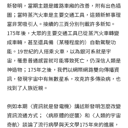
新發明，當期主題是鐵路車廂的改善，附有出色插
圖；當時蒸汽火車是主要交通工具，這類新鮮事理
當非常吸引人。接續的三頁分別刊載許多新知。
175年後，大眾的主要交通工具已從蒸汽火車轉變
成車輛，甚至還具備（某種程度的）自動駕駛功
能。19世紀的人搭乘火車，以為銀河系就是宇
宙，罹患普通感冒就可能導致死亡，仍深信人類是
神造物；175年之後，我們以網際網路雙向傳播資
訊，發現宇宙中有無數星系，攻克許多傳染病，也
找到了人族近親。
例如本期〈資訊就是發電機〉講述新發明怎麼改變
資訊流通方式；〈病原體的逆襲〉和〈人類的宇宙
奇航〉談論了流行病學與天文學175年來的進展，