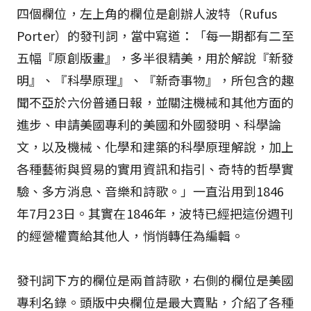
四個欄位，左上角的欄位是創辦人波特（Rufus
Porter）的發刊詞，當中寫道：「每一期都有二至
五幅『原創版畫』，多半很精美，用於解說『新發
明』、『科學原理』、『新奇事物』，所包含的趣
聞不亞於六份普通日報，並關注機械和其他方面的
進步、申請美國專利的美國和外國發明、科學論
文，以及機械、化學和建築的科學原理解說，加上
各種藝術與貿易的實用資訊和指引、奇特的哲學實
驗、多方消息、音樂和詩歌。」一直沿用到1846
年7月23日。其實在1846年，波特已經把這份週刊
的經營權賣給其他人，悄悄轉任為編輯。
發刊詞下方的欄位是兩首詩歌，右側的欄位是美國
專利名錄。頭版中央欄位是最大賣點，介紹了各種