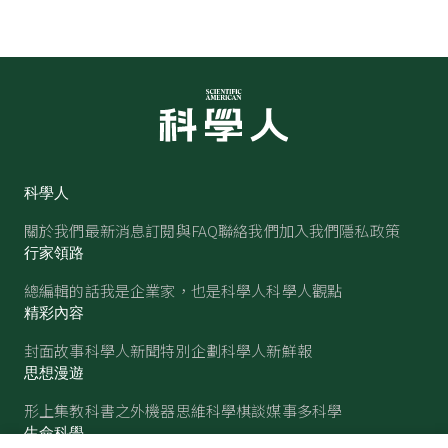
科學人
關於我們
最新消息
訂閱與FAQ
聯絡我們
加入我們
隱私政策
行家領路
總編輯的話
我是企業家，也是科學人
科學人觀點
精彩內容
封面故事
科學人新聞
特別企劃
科學人新鮮報
思想漫遊
形上集
教科書之外
機器思維
科學棋談
媒事多科學
生命科學