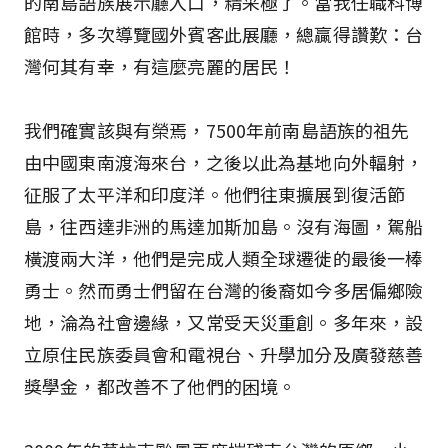
的南島語族展示廳入口，精采極了。當我任職科博
館時，多次導覽國外賓客此展廳，總贏得讚歎：台
灣何其有幸，有這麼亮麗的居民！
我們確實該與有榮焉，7500年前南島語族的祖先
由中國東南渡海來台，之後以此為基地向外輻射，
征服了太平洋和印度洋。他們往東擴展到復活節
島，往西達非洲的馬達加斯加島。沒有海圖，駕船
橫渡兩大洋，他們是完成人類全球遷徙的最後一棒
勇士。然而勇士們留在台灣的後裔如今多居偏鄉險
地，淪為社會邊緣，又常受天災重創。多年來，設
立原住民族委員會和電視台、升學加分及廣發慈善
獎學金，都改善不了他們的困境。