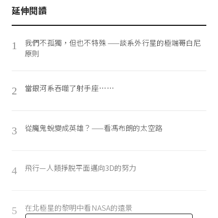
延伸閱讀
我們不孤獨，但也不特殊 ——談系外行星的極端哥白尼
1
原則
當銀河系吞噬了射手座……
2
從魔鬼蛻變成英雄？——看馮布朗的太空路
3
飛行—人類掙脫平面邁向3D的努力
4
在北極星的黎明中看NASA的遠景
5