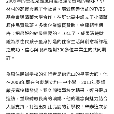
2009年的莫拉克颱風再度摧殘南台灣的原鄉，小
林村的悲慘震撼了全社會。廣受慈善信託的TVBS
基金會與清華大學合作，在屏北高中設立了小清華
原住民實驗班。多家企業慷慨贊助，金庸題字期
許：把最好的給最需要的。10年了，成果清楚驗
證為原住民孩子量身打造的住宿生活與創意新課程
之成功，信心與眼界是對300多位畢業生的共同期
許。
為原住民辦學校的先行者是佛光山的星雲大師，他
在2008年即在台東創立均一中小學，2011年委請
嚴長壽接棒發揚。我久聞這學校之精采，近日得以
造訪，並聆聽嚴長壽的演講。他的理念與魅力結合
人脈支持，打造出如此亮麗的新學校！舉辦這次參