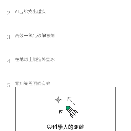
AI舌診找出隱疾
2
高效一氧化碳解毒劑
3
在地球上製造外星冰
4
零知識證明變有效
5
與科學人的距離