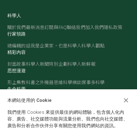
科學人
關於我們
最新消息
訂閱與FAQ
聯絡我們
加入我們
隱私政策
行家領路
總編輯的話
我是企業家，也是科學人
科學人觀點
精彩內容
封面故事
科學人新聞
特別企劃
科學人新鮮報
思想漫遊
形上集
教科書之外
機器思維
科學棋談
媒事多科學
生命科學
醫學
古生物
心理學
生態學
本網站使用的 Cookie
物質世界
我們使用 Cookies 來提供最佳的網站體驗，包含個人化內
物理
化學
地球科學
天文
容、廣告、社交媒體功能與流量分析。我們也向社交媒體、
廣告和分析合作伙伴分享有關您使用我們網站的資訊。