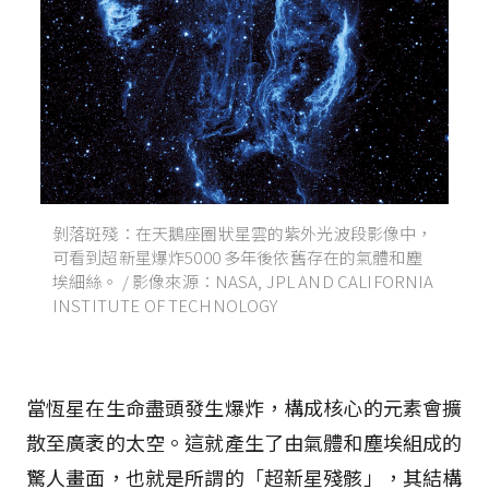
剝落斑殘：在天鵝座圈狀星雲的紫外光波段影像中，
可看到超新星爆炸5000 多年後依舊存在的氣體和塵
埃細絲。 / 影像來源：NASA, JPL AND CALIFORNIA
INSTITUTE OF TECHNOLOGY
當恆星在生命盡頭發生爆炸，構成核心的元素會擴
散至廣袤的太空。這就產生了由氣體和塵埃組成的
驚人畫面，也就是所謂的「超新星殘骸」，其結構