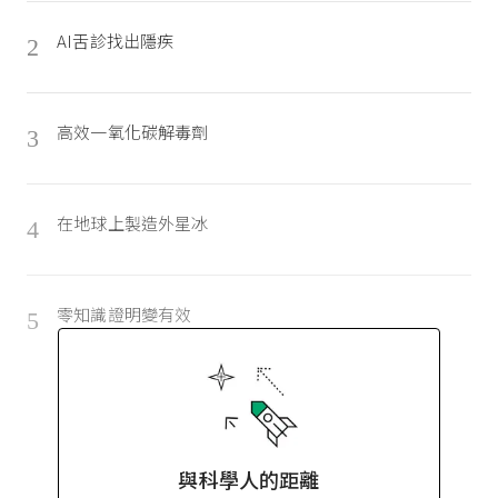
AI舌診找出隱疾
2
高效一氧化碳解毒劑
3
在地球上製造外星冰
4
零知識證明變有效
5
與科學人的距離