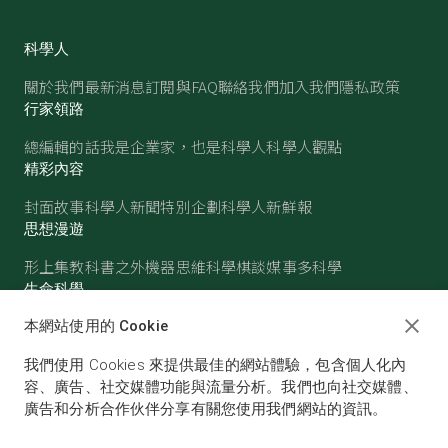
科學人
關於我們
最新消息
訂閱與FAQ
聯絡我們
加入我們
隱私政策
行家領路
總編輯的話
我是企業家，也是科學人
科學人觀點
精彩內容
封面故事
科學人新聞
特別企劃
科學人新鮮報
思想漫遊
形上集
教科書之外
機器思維
科學棋談
媒事多科學
生命科學
醫學
古生物
心理學
生態學
本網站使用的 Cookie
物質世界
我們使用 Cookies 來提供最佳的網站體驗，包含個人化內
物理
化學
地球科學
天文
容、廣告、社交媒體功能與流量分析。我們也向社交媒體、
廣告和分析合作伙伴分享有關您使用我們網站的資訊。