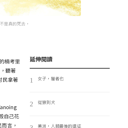
不是真的死去，
延伸閱讀
s）的楠考里
待，聽著
女子，獵者也
村民拿著
1
從狼到犬
2
oing
砸毀自己花
民而言，
美洲，人類最後的遠征
3