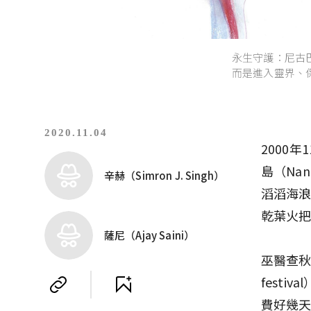
永生守護：尼古
而是進入靈界、
2020.11.04
2000年
島（Na
辛赫（Simron J. Singh）
滔滔海浪
乾葉火
薩尼（Ajay Saini）
巫醫查秋
fest
費好幾