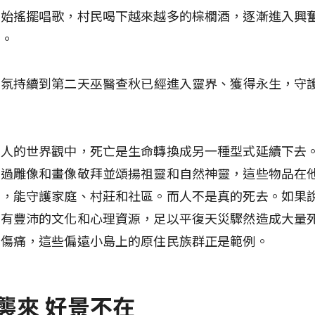
開始搖擺唱歌，村民喝下越來越多的棕櫚酒，逐漸進入興
態。
氛持續到第二天――巫醫查秋已經進入靈界、獲得永生，守
巴人的世界觀中，死亡是生命轉換成另一種型式延續下去
透過雕像和畫像敬拜並頌揚祖靈和自然神靈，這些物品在
命，能守護家庭、村莊和社區。而人不是真的死去。如果
擁有豐沛的文化和心理資源，足以平復天災驟然造成大量
大傷痛，這些偏遠小島上的原住民族群正是範例。
襲來 好景不在  