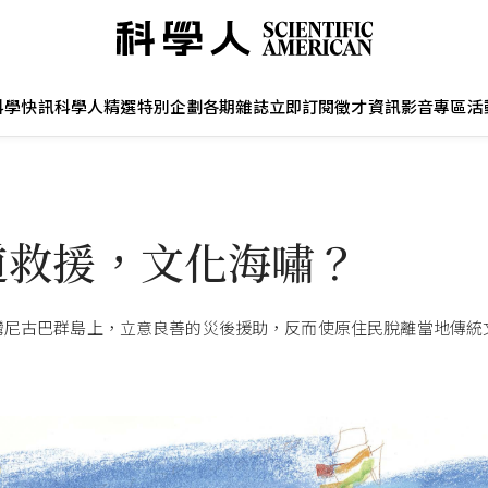
科學快訊
科學人精選
特別企劃
各期雜誌
立即訂閱
徵才資訊
影音專區
活
道救援，文化海嘯？
灣尼古巴群島上，立意良善的災後援助，反而使原住民脫離當地傳統