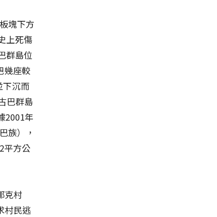
度板塊下方
史上死傷
古巴群島位
把幾座較
並下沉而
尼古巴群島
2001年
古巴族），
62平方公
那克村
求村民逃