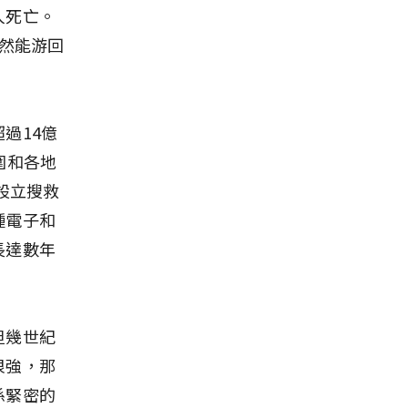
人死亡。
居然能游回
過14億
圍和各地
設立搜救
種電子和
長達數年
但幾世紀
很強，那
係緊密的