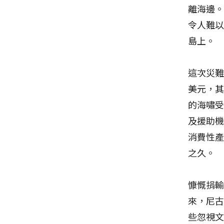
離海邊
令人難以
島上。
這次災難
美元，其
的海嘯受
及援助
消費性
之久。
慷慨捐
來，尼
些忽視