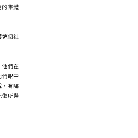
奮的集體
護這個社
。他們在
他們眼中
說，有哪
死傷所帶