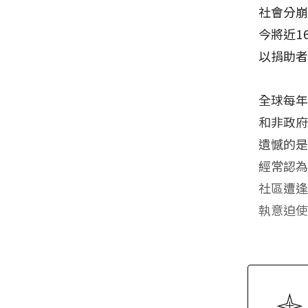
社會分
今將近1
以捐助
全球每年
和非政
遺憾的
經常認
社區遭
執意迫