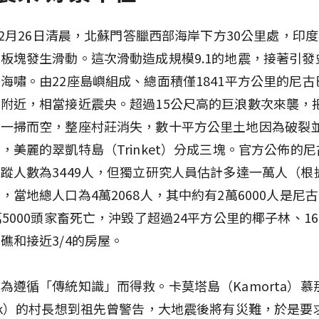
年12月26日清晨，北蘇門答臘西部海岸下方30公里處，印
板塊發生滑動。這次滑動造成規模9.1的地震，接著引發
海嘯。由22座島嶼組成、總面積僅1841平方公里的尼
附近，相當接近震央。超過15公尺高的巨浪數次來襲，
嶼一掃而空，整座村莊消失，數十平方公里土地因為破裂
，美麗的翠凱特島（Trinket）分成三塊。官方公佈的
蹤人數為3449人，但獨立研究人員估計多達一萬人（根據
，當地總人口為4萬2068人，其中約有2萬6000人是尼
萬5000頭家畜死亡，沖毀了超過24平方公里的椰子林、1
礁和接近3/4的房屋。
為遵循「傳統知識」而得救。卡莫塔島（Kamorta）慕
ak）的村長想到祖先曾警告，大地震後將有災難，於是要