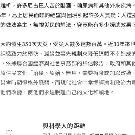
崩離析，許多尼古巴人苦於酗酒、糖尿病和其他外來疾病
6年，島上居民面臨的絕望與困境引起許多人質疑：人道
者的做法為主，無視災民的想法，究竟能有多少援助效果
大約發生350次天災，受災人數多達數百萬。近30年來
府組織致力於預防、減災並事先規劃來降低這類不幸造成
是，依據聯合國經濟與社會事務部的評估報告，政府和其
為原住民文化「落後、原始、無用，需要摒棄或加以改造
逢災害時顯得格外脆弱，而現代社會中掌握經濟和政治力
使他們改變，使他們永遠脫離自己的文化和領地。
與科學人的距離