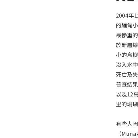
2004
的緬甸小
最慘重的
於斷層線
小的島
沒入水中
死亡及失
普查結果
以及12
里的珊瑚
有些人因
（Mun