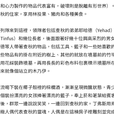
間和心力製作的物品代表富有，破壞則是脫離有形世界）
查秋的住家，享用林投果、豬肉和各種美食。
列隊來到這裡，領隊者包括查秋的弟弟耶哈德（Yehad
Tinfus）和幾位長者，後面跟著好幾十位興高采烈的男
哈德等人帶著查秋的物品，包括工具、籃子和一些她喜歡
這些物品有的掛在附近的樹上、其他的就放在墳墓前的竹
者用花綵裝飾墳墓，再用長長的彩色布料包裹標示墳墓所
起來就像個站立的木乃伊。
輪流喝下裝在椰子殼裡的棕櫚酒，漸漸呈現微醺狀態，青
幾個裝扮漂亮的女孩捧著漂亮的籃子，奉上菸和荖葉給賓
式後，群眾一邊說說笑笑，一邊回到查秋的家。丁弗斯用
精緻人偶代表查秋的靈魂，人偶是在這棟房子裡雕刻並完