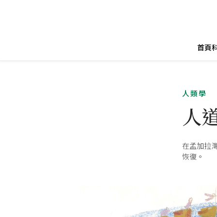
首頁
人類學
人
在孟加拉
恢復。