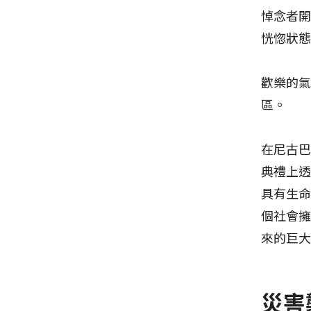
悼念者
恍惚狀
歡樂的氣
區。
在尼古
典禮上
具有生
個社會
來的巨
災害