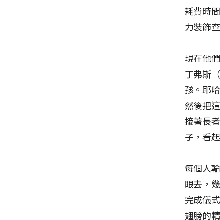
耗費時
力裝飾
現在他們
丁弗斯（
孩。耶
然後把
接著長
子，看
每個人
眼去，
完成儀
翅膀的