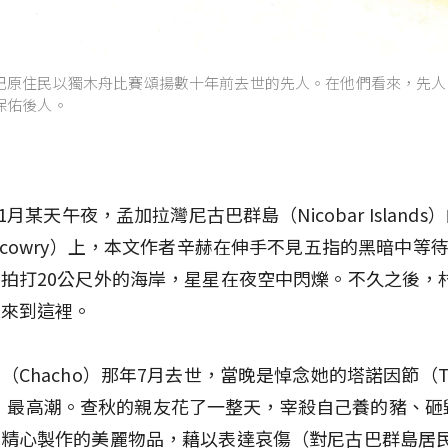
巴原住民以獨木舟比賽頌揚數十年前去世的先人。在他們看來，先人
保佑後人。
11月某天午夜，孟加拉灣尼古巴群島（Nicobar Island
ncowry）上，本文作者辛赫在伸手不見五指的黑暗中等
拍打20公尺外的海岸，星星在夜空中閃爍。不久之後，
把來到這裡。
（Chacho）那年7月去世，當晚是悼念她的塔諾因節（Tan
ival）最高潮。查秋的親友花了一整天，宰殺自己養的豬、
天精心製作的美麗物品，藉以表達哀傷（對尼古巴群島居