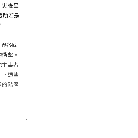
。災後至
援助若是
？
世界各國
的衝擊。
他主事者
」。這些
量的階層