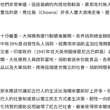
。他們非常幸運，這座島嶼的內陸地勢較高，慕那克村無
置信的是，喬拉島（Chowra）許多人遭大浪捲走後，
十分嚴重，大規模救援行動隨後展開。各界捐款總金額超
中有39%是自發性私人捐款，經費用來協助孟加拉灣周
災者。印度政府（1947年從大英帝國接管尼古巴群島）
機關，大批搜救人員趕到當地。捐助者送來包裝食品、各
產品以及大筆捐款，席捲這個遺世獨立的社會，捐助時間
輸原本應該可讓尼古巴人的生活比海嘯來襲前好上許多。
古巴人的社會制度是以獨立民主方式產生決策，韌性一向
文化特質的援助反而破壞了尼古巴社會，最後使得原本關