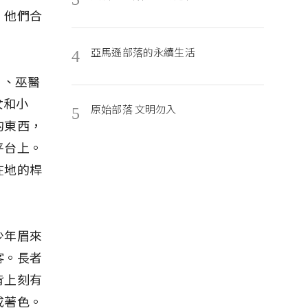
。他們合
亞馬遜部落的永續生活
4
）、巫醫
女和小
原始部落 文明勿入
5
的東西，
平台上。
在地的桿
少年眉來
客。長者
背上刻有
成著色。