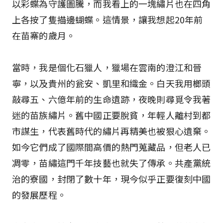
以彩蝶為守護圖騰，而我看上的一塊繡片也在四角
上各按了隻描邊蝴蝶。這情景，讓我想起20年前
在苗寨的歲月。
當時，我是個化石獵人，獵場在雲南的澄江和晉
寧，以及貴州的瓮安、凱里和織金。白天我用榔頭
敲尋五、六億年前的生命遺跡，夜晚則尋覓令我著
迷的苗族繡片。舊中國正要脫貧，年輕人離村到都
市謀生，代表舊時代的繡片再精美也被狠心遺棄。
如今它們成了國際間高價的熱門蒐藏品，但老人已
凋零，苗繡這門千年技藝也就失了傳承。共產黨統
治的寮國，封閉了數十年，現今似乎正要復刻中國
的發展歷程。