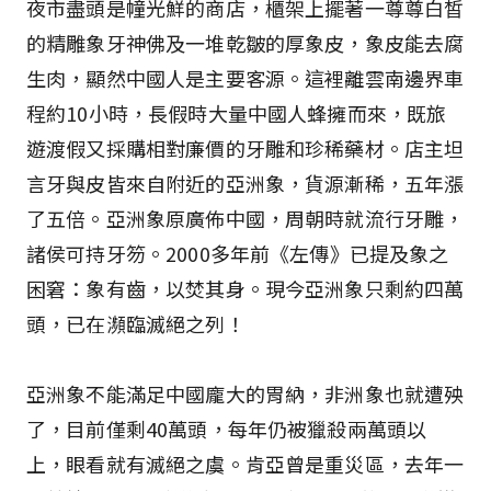
夜市盡頭是幢光鮮的商店，櫃架上擺著一尊尊白皙
的精雕象牙神佛及一堆乾皺的厚象皮，象皮能去腐
生肉，顯然中國人是主要客源。這裡離雲南邊界車
程約10小時，長假時大量中國人蜂擁而來，既旅
遊渡假又採購相對廉價的牙雕和珍稀藥材。店主坦
言牙與皮皆來自附近的亞洲象，貨源漸稀，五年漲
了五倍。亞洲象原廣佈中國，周朝時就流行牙雕，
諸侯可持牙笏。2000多年前《左傳》已提及象之
困窘：象有齒，以焚其身。現今亞洲象只剩約四萬
頭，已在瀕臨滅絕之列！
亞洲象不能滿足中國龐大的胃納，非洲象也就遭殃
了，目前僅剩40萬頭，每年仍被獵殺兩萬頭以
上，眼看就有滅絕之虞。肯亞曾是重災區，去年一