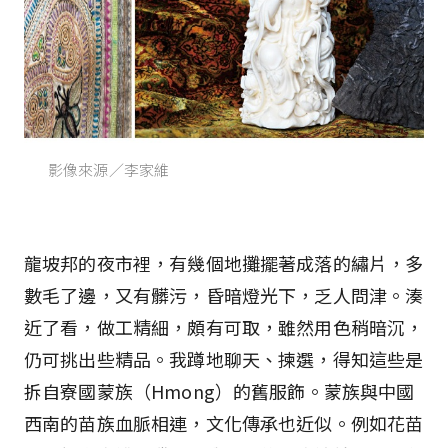
影像來源／李家維
龍坡邦的夜市裡，有幾個地攤擺著成落的繡片，多
數毛了邊，又有髒污，昏暗燈光下，乏人問津。湊
近了看，做工精細，頗有可取，雖然用色稍暗沉，
仍可挑出些精品。我蹲地聊天、揀選，得知這些是
拆自寮國蒙族（Hmong）的舊服飾。蒙族與中國
西南的苗族血脈相連，文化傳承也近似。例如花苗