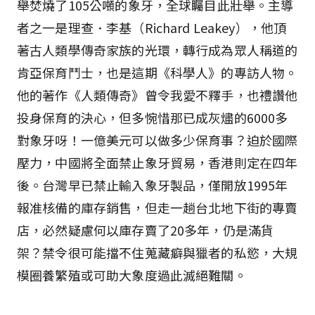
舉焚燒了105公噸的象牙，全球矚目此壯舉。主導
者之一是理查．李基（Richard Leakey），他頂
著古人類學傳奇家族的光環，轉行成為眾人稱道的
肯亞保育鬥士，也是這期《科學人》的專訪人物。
他的著作《人類傳奇》曾令我愛不釋手，也禮讚他
投身保育的決心，但多惋惜那已成灰燼的6000多
對象牙呀！一億美元可以做多少保育事？迫於國際
壓力，中國將全面禁止象牙貿易，香港則定在四年
後。台灣早已禁止輸入象牙製品，僅開放1995年
報准核備的庫存銷售，但走一趟台北地下街的專賣
店，必然疑慮何以庫存賣了20多年，仍是滿貨
架？禁令很可能擋不住蒐藏癖與獵者的私慾，大規
模圈養繁殖或可助大象度過此滅絕難關。