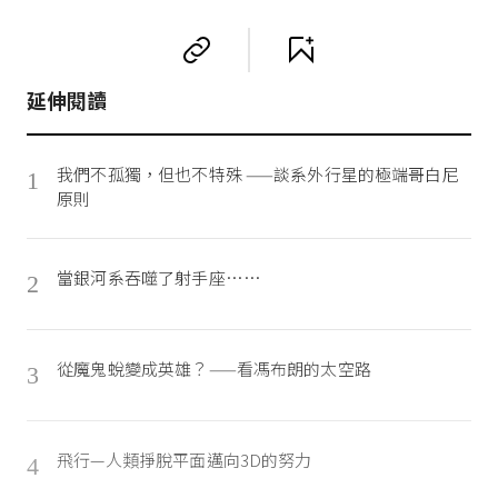
延伸閱讀
我們不孤獨，但也不特殊 ——談系外行星的極端哥白尼
1
原則
當銀河系吞噬了射手座……
2
從魔鬼蛻變成英雄？——看馮布朗的太空路
3
飛行—人類掙脫平面邁向3D的努力
4