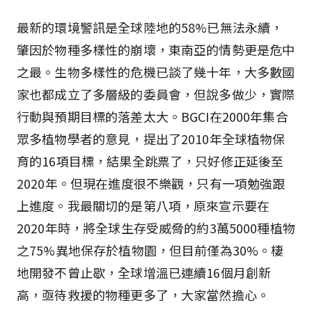
最新的環境警訊是全球陸地的58%已無法永續，
肇因於物種多樣性的崩壞，東南亞的情勢更是危中
之最。生物多樣性的危機已談了幾十年，大多數國
家也都成立了多層級的委員會，但說多做少，實際
行動與預期目標的落差太大。BGCI在2000年集合
眾多植物學者的意見，提出了2010年全球植物保
育的16項目標，結果全跳票了，只好修正延後至
2020年。但現在進度很不樂觀，只有一項勉強跟
上進度。我最關切的是第八項，原來宣示要在
2020年時，將全球生存受威脅的約3萬5000種植物
之75%異地保存於植物園，但目前僅為30%。棲
地開發不曾止歇，全球增溫已連續16個月創新
高，亟待救援的物種更多了，大家當然擔心。