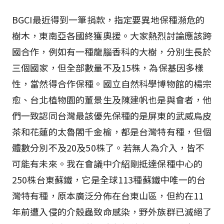
BGCI最近得到一筆捐款，指定要異地保種瀕危的
樹木，東南亞各國終獲奧援。大家熱烈討論應該跨
國合作，例如有一種龍腦香科的大樹，分別生長於
三個國家，但全部數量不及15株，為保基因多樣
性，當然得合作保種。國立自然科學博物館的楊宗
愈、台北植物園的董景生及陳建帆也是與會者，他
們一致認同台灣最該優先保種的是屏東的武威烏皮
茶和花蓮的太魯閣千金榆，都是台灣特有種，但個
體數分別不及20及50株了。若無人為介入，皆不
可能有未來。我在會議中介紹剛抵達保種中心的
250株台東蘇鐵，它是全球113種蘇鐵中唯一的台
灣特有種，原本廣泛分佈在台東山區，但約在11
年前遭入侵的介殼蟲致命感染，野外族群已滅絕了