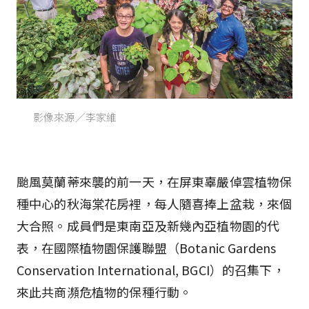
影像來源／李家維
颱風莫蘭蒂來襲的前一天，在屏東辜嚴倬雲植物保
種中心的秋海棠花房裡，每人隨喜捧上盆栽，來個
大合照。成員們是東南亞及新幾內亞植物園的代
表，在國際植物園保護聯盟（Botanic Gardens
Conservation International, BGCI）的召集下，
來此共商瀕危植物的保種行動。