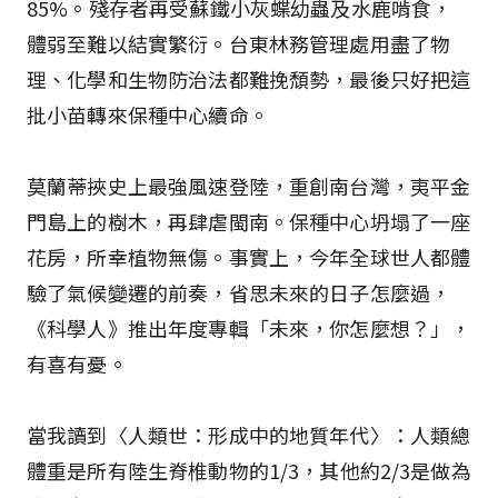
85%。殘存者再受蘇鐵小灰蝶幼蟲及水鹿啃食，
體弱至難以結實繁衍。台東林務管理處用盡了物
理、化學和生物防治法都難挽頹勢，最後只好把這
批小苗轉來保種中心續命。
莫蘭蒂挾史上最強風速登陸，重創南台灣，夷平金
門島上的樹木，再肆虐閩南。保種中心坍塌了一座
花房，所幸植物無傷。事實上，今年全球世人都體
驗了氣候變遷的前奏，省思未來的日子怎麼過，
《科學人》推出年度專輯「未來，你怎麼想？」，
有喜有憂。
當我讀到〈人類世：形成中的地質年代〉：人類總
體重是所有陸生脊椎動物的1/3，其他約2/3是做為