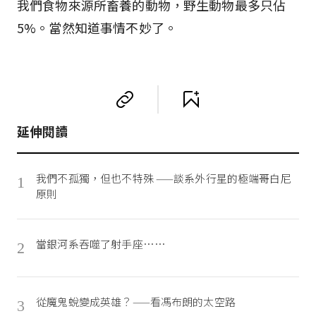
我們食物來源所畜養的動物，野生動物最多只佔
5%。當然知道事情不妙了。
延伸閱讀
我們不孤獨，但也不特殊 ——談系外行星的極端哥白尼
1
原則
當銀河系吞噬了射手座……
2
從魔鬼蛻變成英雄？——看馮布朗的太空路
3