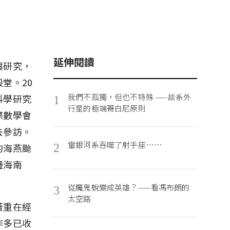
延伸閱讀
與研究，
堂。20
我們不孤獨，但也不特殊 ——談系外
科學研究
1
行星的極端哥白尼原則
際數學會
去參訪。
當銀河系吞噬了射手座……
的海燕颱
2
邊海南
從魔鬼蛻變成英雄？——看馮布朗的
3
太空路
著重在經
作多已收