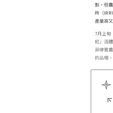
割，但
所（IR
產量高
7月上旬
紅」活
菲律賓農
的品種