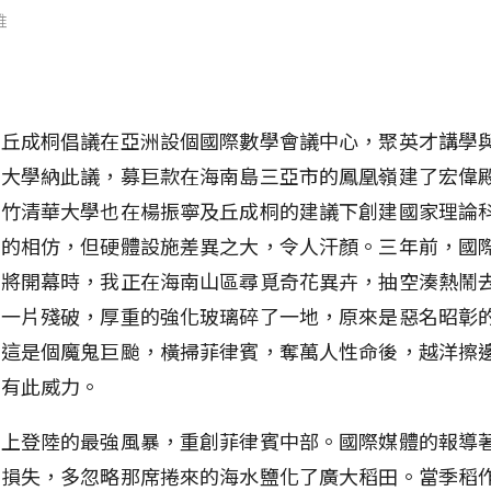
維
師丘成桐倡議在亞洲設個國際數學會議中心，聚英才講學
大學納此議，募巨款在海南島三亞市的鳳凰嶺建了宏偉殿
新竹清華大學也在楊振寧及丘成桐的建議下創建國家理論
目的相仿，但硬體設施差異之大，令人汗顏。三年前，國
即將開幕時，我正在海南山區尋覓奇花異卉，抽空湊熱鬧
圍一片殘破，厚重的強化玻璃碎了一地，原來是惡名昭彰
。這是個魔鬼巨颱，橫掃菲律賓，奪萬人性命後，越洋擦
仍有此威力。
史上登陸的最強風暴，重創菲律賓中部。國際媒體的報導
命損失，多忽略那席捲來的海水鹽化了廣大稻田。當季稻