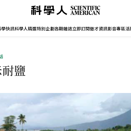
科學快訊
科學人精選
特別企劃
各期雜誌
立即訂閱
徵才資訊
影音專區
活
話
米耐鹽