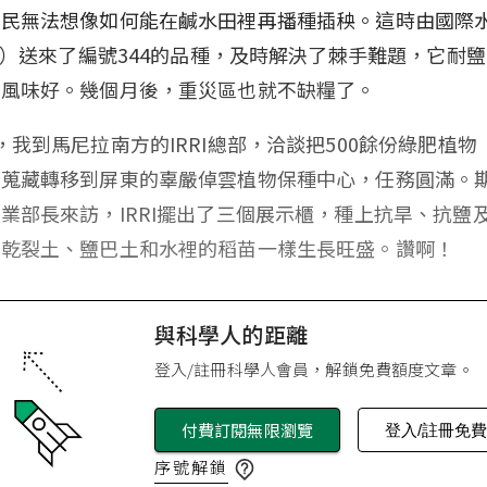
農民無法想像如何能在鹹水田裡再播種插秧。這時由國際
RI）送來了編號344的品種，及時解決了棘手難題，它耐
又風味好。幾個月後，重災區也就不缺糧了。
，我到馬尼拉南方的IRRI總部，洽談把500餘份綠肥植物
體蒐藏轉移到屏東的辜嚴倬雲植物保種中心，任務圓滿。
業部長來訪，IRRI擺出了三個展示櫃，種上抗旱、抗鹽
，乾裂土、鹽巴土和水裡的稻苗一樣生長旺盛。讚啊！
與科學人的距離
登入/註冊科學人會員，解鎖免費額度文章。
付費訂閱無限瀏覽
登入/註冊免
序號解鎖