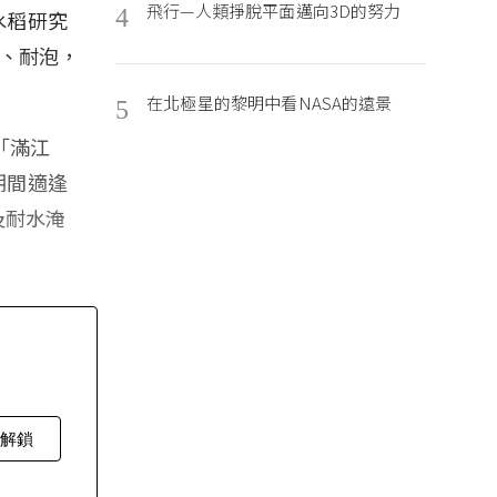
飛行—人類掙脫平面邁向3D的努力
4
水稻研究
鹽、耐泡，
在北極星的黎明中看NASA的遠景
5
「滿江
期間適逢
及耐水淹
費解鎖