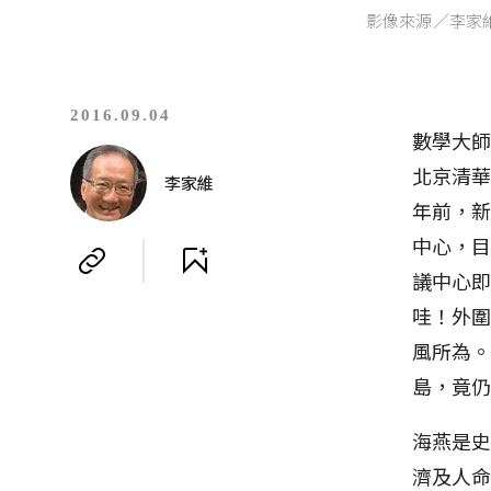
影像來源／李家
2016.09.04
數學大
北京清華
李家維
年前，
中心，
議中心
哇！外
風所為
島，竟
海燕是
濟及人