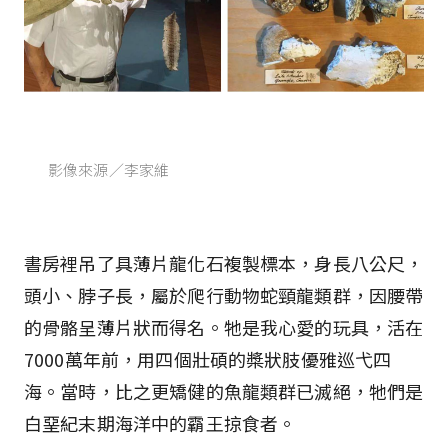
影像來源／李家維
書房裡吊了具薄片龍化石複製標本，身長八公尺，
頭小、脖子長，屬於爬行動物蛇頸龍類群，因腰帶
的骨骼呈薄片狀而得名。牠是我心愛的玩具，活在
7000萬年前，用四個壯碩的槳狀肢優雅巡弋四
海。當時，比之更矯健的魚龍類群已滅絕，牠們是
白堊紀末期海洋中的霸王掠食者。