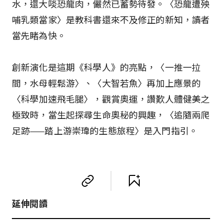
水，還大啖恐龍肉，儼然已蓄勢待發。〈恐龍遭殃
哺乳類當家〉是教科書還來不及修正的新知，讀者
當先睹為快。
創新演化是這期《科學人》的亮點，〈一推一拉
間，水母輕鬆游〉、〈大智若魚〉再加上應景的
〈科學加速飛毛腿〉，觀賞奧運，讚歎人體健美之
極致時，當生起探尋生命奧秘的興趣，〈追隨兩爬
足跡——踏上游崇瑋的生態旅程〉是入門指引。
延伸閱讀