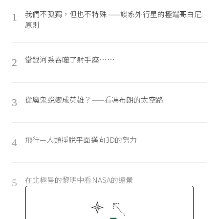
我們不孤獨，但也不特殊 ——談系外行星的極端哥白尼
1
原則
當銀河系吞噬了射手座……
2
從魔鬼蛻變成英雄？——看馮布朗的太空路
3
飛行—人類掙脫平面邁向3D的努力
4
在北極星的黎明中看NASA的遠景
5