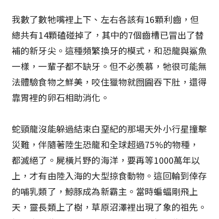
我數了數牠嘴裡上下、左右各該有16顆利齒，但
總共有14顆磕碰掉了，其中的7個齒槽已冒出了替
補的新牙尖。這種頻繁換牙的模式，和恐龍與鯊魚
一樣，一輩子都不缺牙。但不必羨慕，牠很可能無
法體驗食物之鮮美，咬住獵物就囫圇吞下肚，還得
靠胃裡的卵石相助消化。
蛇頸龍沒能躲過結束白堊紀的那場天外小行星撞擊
災難，伴隨著陸生恐龍和全球超過75%的物種，
都滅絕了。屍橫片野的海洋，要再等1000萬年以
上，才有由陸入海的大型掠食動物。這回輪到倖存
的哺乳類了，鯨豚成為新霸主。當時蝙蝠剛飛上
天，靈長類上了樹，草原沼澤裡出現了象的祖先。