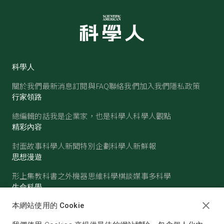
科學人
關於我們
最新消息
訂閱與FAQ
聯絡我們
加入我們
隱私政策
行家領路
總編輯的話
我是企業家，也是科學人
科學人觀點
精彩內容
封面故事
科學人新聞
特別企劃
科學人新鮮報
思想漫遊
形上集
教科書之外
機器思維
科學棋談
媒事多科學
生命科學
醫學
古生物
心理學
生態學
本網站使用的 Cookie
物質世界