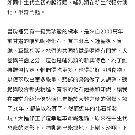
如同中生代之初的爬行類，哺乳類在新生代輻射演
化，爭奇鬥豔。
書房裡另有一箱我珍愛的標本，是來自2000萬年
前甘肅的哺乳動物化石，有三趾鳥、鏟齒象、臭
鼬、巨鬣狗等。牠們的共同特徵是嘴裡有門齒、犬
齒與臼齒之分，這也是哺乳類的新興特色。為了維
持體溫恆定，牠們得吃更多，也得好好咀嚼食物，
以便萃取出更多能量。頭部的骨骼做了大調整，聽
覺與咬合都更精進。有限的化石證據和知識，讓我
在課堂介紹這優勢演化是始於大難之後的偶然。談
了30年，都信以為真了。然而近年的化石新發
現，大幅修正了這幸運革命崛起論，原來在中生代
恐龍的陰影下，哺乳類已能掘地、上樹、滑翔、下