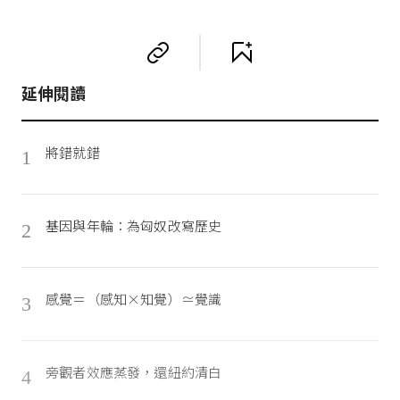
延伸閱讀
將錯就錯
1
基因與年輪：為匈奴改寫歷史
2
感覺＝（感知×知覺）≃覺識
3
旁觀者效應蒸發，還紐約清白
4