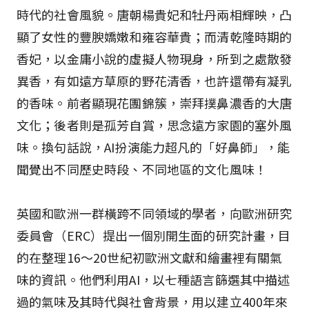
時代的社會風貌。唐朝楊貴妃和牡丹兩相輝映，凸
顯了女性的豐腴嬌嫩和雍容華貴；而清乾隆時期的
香妃，以金庸小說的虛擬人物現身，所到之處散發
異香，有如遠方草原的野花清香，也許還帶有凝乳
的香味。前者顯現花團錦簇，崇拜撲鼻濃香的大唐
文化；後者則是孤芳自賞，思念遠方家園的塞外風
味。換句話說，AI扮演能力超凡的「好鼻師」，能
聞覺出不同歷史時段、不同地區的文化風味！
英國和歐洲一群橫跨不同領域的學者，向歐洲研究
委員會（ERC）提出一個別開生面的研究計畫，目
的在整理16～20世紀初歐洲文獻和繪畫裡有關氣
味的資訊。他們利用AI，以七種語言篩選其中描述
過的氣味及其時代與社會背景，用以建立400年來