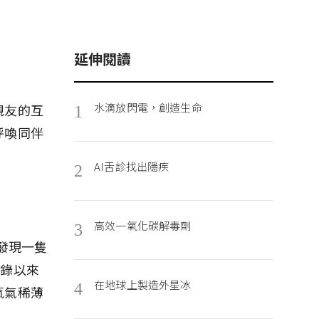
延伸閱讀
水滴放閃電，創造生命
親友的互
1
呼喚同伴
AI舌診找出隱疾
2
高效一氧化碳解毒劑
3
上發現一隻
有記錄以來
在地球上製造外星冰
4
氧氣稀薄