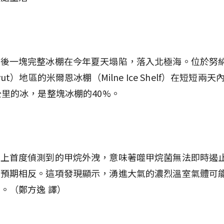
最後一塊完整冰棚在今年夏天塌陷，落入北極海。位於努
vut）地區的米爾恩冰棚（Milne Ice Shelf）在短短兩
公里的冰，是整塊冰棚的40%。
床上首度偵測到的甲烷外洩，意味著噬甲烷菌無法即時遏
的預期相反。這項發現顯示，湧進大氣的濃烈溫室氣體可
。（鄭方逸 譯）