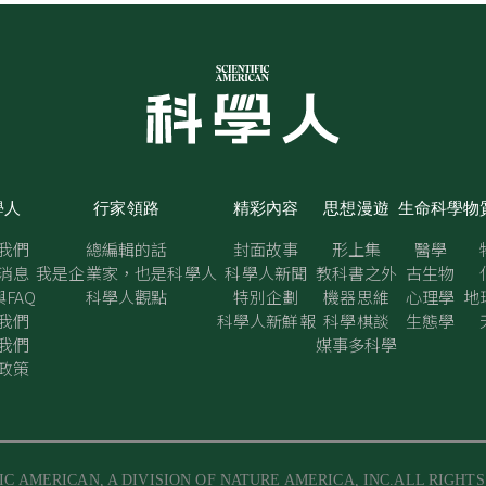
學人
行家領路
精彩內容
思想漫遊
生命科學
物
我們
總編輯的話
封面故事
形上集
醫學
消息
我是企業家，也是科學人
科學人新聞
教科書之外
古生物
FAQ
科學人觀點
特別企劃
機器思維
心理學
地
我們
科學人新鮮報
科學棋談
生態學
我們
媒事多科學
政策
IC AMERICAN, A DIVISION OF NATURE AMERICA, INC.ALL RIGHT