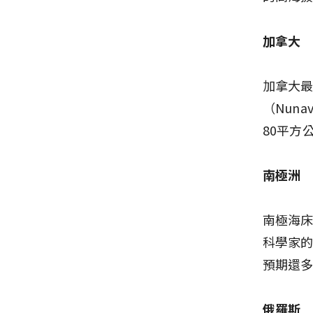
加拿大
加拿大
（Nuna
80平方
南極洲
南極海
科學家
預期還多
俄羅斯