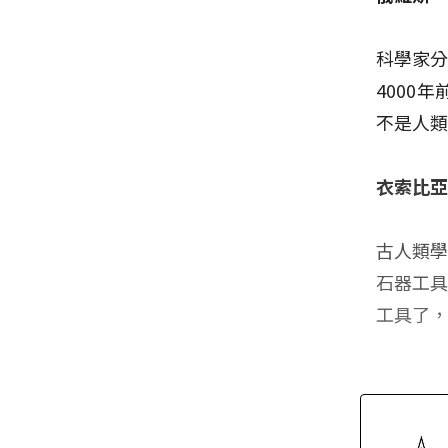
科學家分
4000
不是人
衣索比
古人類學
石器工
工具了