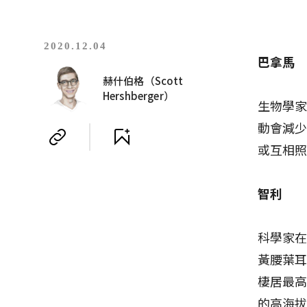
2020.12.04
巴拿馬
赫什伯格（Scott
Hershberger）
生物學
動會減
或互相
智利
科學家在海
黃腰葉耳小
棲居最
的高海