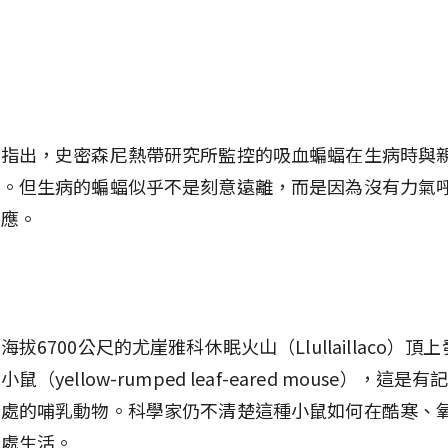
家指出，史密森尼熱帶研究所監控的吸血蝙蝠在生病時與
少。但生病的蝙蝠似乎不是刻意遠離，而是因為沒有力氣
照應。
拔6700公尺的尤崖雅科休眠火山（Llullaillaco）頂
鼠（yellow-rumped leaf-eared mouse），這是
高處的哺乳動物。科學家仍不清楚這種小鼠如何在酷寒、
拔處生活。