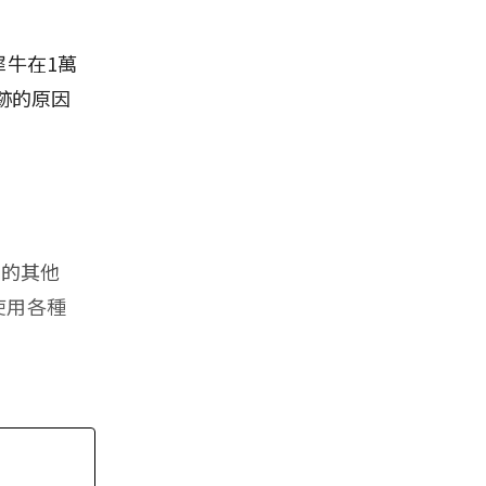
犀牛在1萬
跡的原因
到的其他
使用各種