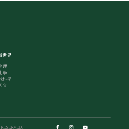
質世界
物理
化學
球科學
天文
S RESERVED.