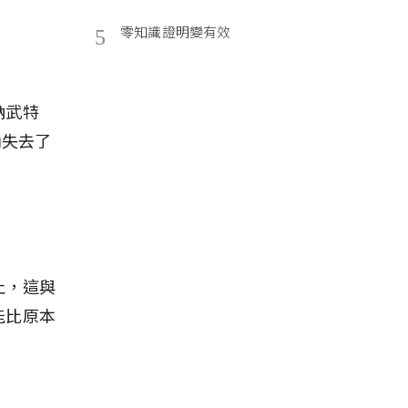
零知識證明變有效
5
納武特
天內失去了
止，這與
能比原本