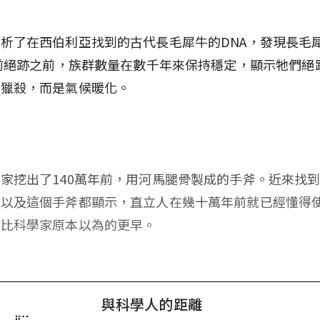
析了在西伯利亞找到的古代長毛犀牛的DNA，發現長毛
年前絕跡之前，族群數量在數千年來保持穩定，顯示牠們絕
類獵殺，而是氣候暖化。
亞
家挖出了140萬年前，用河馬腿骨製成的手斧。近來找
具以及這個手斧都顯示，直立人在幾十萬年前就已經懂得
，比科學家原本以為的更早。
與科學人的距離