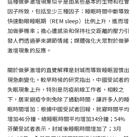
這種做夢激增現象似乎是由某些基本的生物和社會
因子所致，包括至少三種因子：睡眠時間中斷導致
快速動眼睡眠期（REM sleep）比例上升，進而增
加做夢機率；擔心遭感染和保持社交距離的壓力引
發人們透過夢來調節情緒；媒體強化大眾對於做夢
激增現象的反應。
關於做夢激增的直覺解釋是封城而導致睡眠習慣出
現急劇變化。較早時候的研究指出，中國受試者的
失眠現象上升，特別是防疫前線工作者，相較之
下，居家避疫令則免除了通勤時間，讓許多人的睡
眠時間增加：根據中國受試者回報，就寢時間平均
增加46分鐘、總睡眠時間平均增加34分鐘；54%
芬蘭受試者表示，封城後睡眠時間增加了；3月