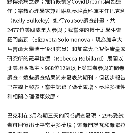
錄傳染病之夢；推特帳號@CovidDreams開始運
作；宗教心理學家兼睡眠與夢境資料庫主任巴克利
（Kelly Bulkeley）進行YouGov調查計畫，共
2477位美國成年人參與；我當時的博士班學生索
羅門諾瓦（Elizaveta Solomonova，現為加拿大
馬吉爾大學博士後研究員）和加拿大心智健康皇家
研究所的羅畢拉德（Rebecca Robillard）展開以
北美地區為主、968位12歲以上受試者參與的問卷
調查。這些調查結果尚未發表於期刊，但初步報告
已在線上發表，當中記錄了做夢激增、夢境多樣性
和相關心理健康效應。
巴克利在3月為期三天的問卷調查發現，29%受試
者可回憶出比平常更多夢境；索羅門諾瓦和羅畢拉