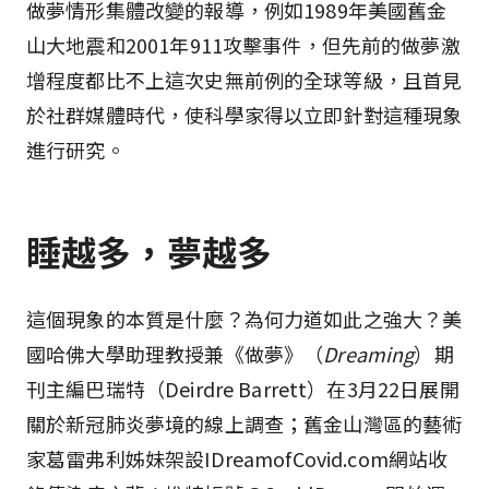
做夢情形集體改變的報導，例如1989年美國舊金
山大地震和2001年911攻擊事件，但先前的做夢激
增程度都比不上這次史無前例的全球等級，且首見
於社群媒體時代，使科學家得以立即針對這種現象
進行研究。
睡越多，夢越多  
這個現象的本質是什麼？為何力道如此之強大？美
國哈佛大學助理教授兼《做夢》（
Dreaming
）期
刊主編巴瑞特（Deirdre Barrett）在3月22日展開
關於新冠肺炎夢境的線上調查；舊金山灣區的藝術
家葛雷弗利姊妹架設IDreamofCovid.com網站收