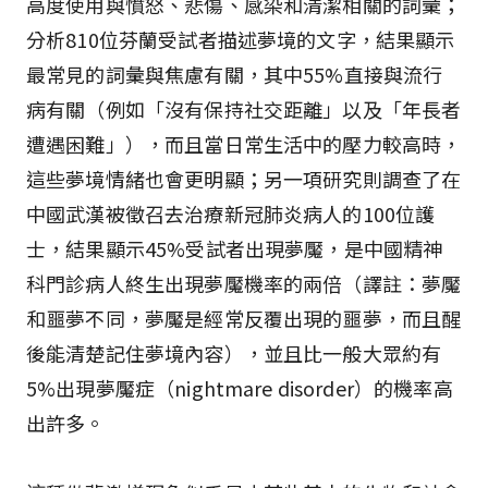
高度使用與憤怒、悲傷、感染和清潔相關的詞彙；
分析810位芬蘭受試者描述夢境的文字，結果顯示
最常見的詞彙與焦慮有關，其中55%直接與流行
病有關（例如「沒有保持社交距離」以及「年長者
遭遇困難」），而且當日常生活中的壓力較高時，
這些夢境情緒也會更明顯；另一項研究則調查了在
中國武漢被徵召去治療新冠肺炎病人的100位護
士，結果顯示45%受試者出現夢魘，是中國精神
科門診病人終生出現夢魘機率的兩倍（譯註：夢魘
和噩夢不同，夢魘是經常反覆出現的噩夢，而且醒
後能清楚記住夢境內容），並且比一般大眾約有
5%出現夢魘症（nightmare disorder）的機率高
出許多。