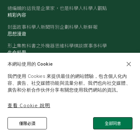
總編輯的話
我是企業家，也是科學人
科學人觀點
精彩內容
封面故事
科學人新聞
特別企劃
科學人新鮮報
思想漫遊
形上集
教科書之外
機器思維
科學棋談
媒事多科學
生命科學
醫學
古生物
心理學
生態學
本網站使用的 Cookie
物質世界
我們使用 Cookies 來提供最佳的網站體驗，包含個人化內
物理
化學
地球科學
天文
容、廣告、社交媒體功能與流量分析。我們也向社交媒體、
廣告和分析合作伙伴分享有關您使用我們網站的資訊。
查看 Cookie 說明
僅限必須
全部同意
© SCIENTIFIC AMERICAN, A DIVISION OF NATURE
AMERICA, INC.ALL RIGHTS RESERVED.