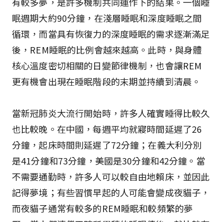
有較多夢，是許多機制共同運作下的結果。一個睡
眠週期大約90分鐘，在淺層睡眠和深度睡眠之間
循環，而當具有恢復力的深度睡眠的需求逐漸滿足
後，REM睡眠的比例會越來越高。此時，與身體
核心溫度密切相關的日變節律機制，也會讓REM
更有機會出現在睡眠階段的末期並持續到清晨。
當新冠肺炎大流行開始時，許多人確實睡得比較久
也比較晚。在中國，每週平均就寢時間延遲了26
分鐘，起床時間則延遲了72分鐘；在義大利分別
是41分鐘和73分鐘，美國是30分鐘和42分鐘。當
不需要通勤時，許多人可以較自由地賴床，並因此
記得夢境；有些習慣早起的人可能會變成夜貓子，
而夜貓子通常有較多的REM睡眠和較頻繁的夢