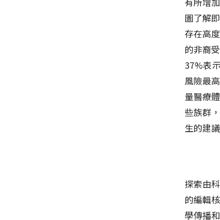
有所增加
圖了解
存在高
的非裔受
37%表
風險最
量醫療
些族群
生的建
探索由科
的編輯核
學傳播和