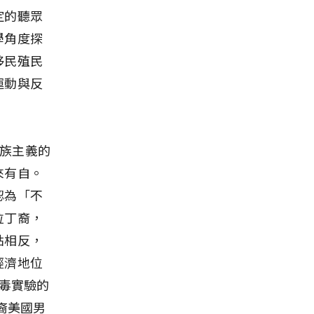
定的聽眾
學角度探
移民殖民
運動與反
種族主義的
來有自。
認為「不
拉丁裔，
點相反，
經濟地位
梅毒實驗的
裔美國男