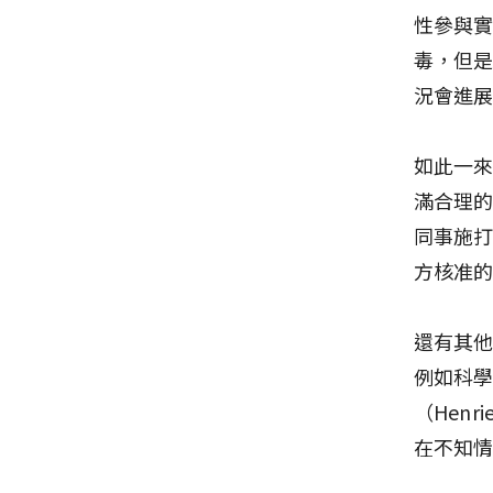
性參與實
毒，但
況會進
如此一
滿合理
同事施
方核准
還有其
例如科學
（Hen
在不知