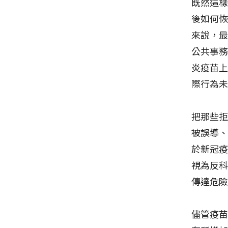
既然這樣
後如何
來說，
公共事務
炎疫苗
際行為
把那些
被誤導
於新冠
視為反
傳達危
儘管疫苗