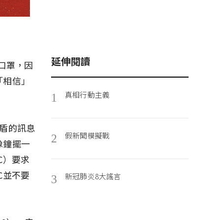
延伸閱讀
戴口罩，因
「相信」
真相行動主義
1
盾的訊息
假新聞模擬戰
2
像鐘擺一
C）要求
C並不要
新冠肺炎8大謠言
3