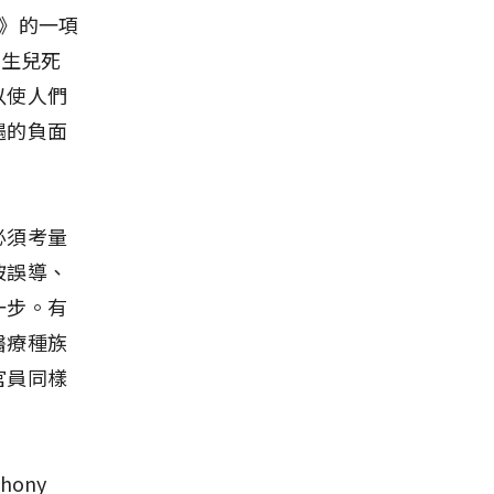
》的一項
新生兒死
以使人們
遇的負面
必須考量
被誤導、
一步。有
醫療種族
官員同樣
ony