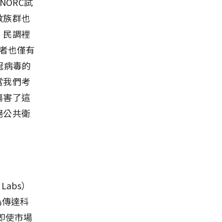
ORC試
數族群也
，民調裡
訪者也僅有
冠病毒的
當我們考
傷害了這
絕公共衛
abs）
為傳達科
即使市場