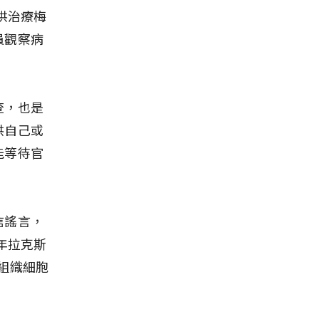
供治療梅
員觀察病
查，也是
供自己或
能等待官
信謠言，
年拉克斯
的組織細胞