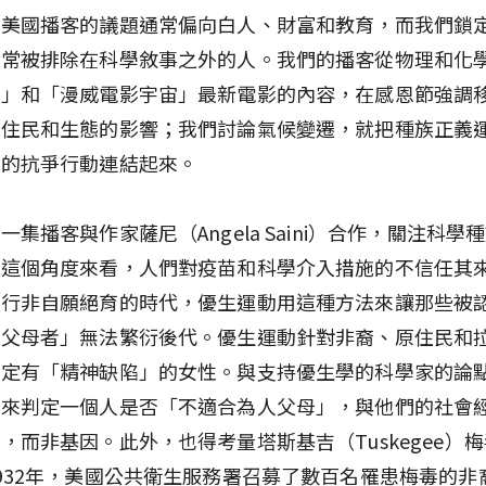
但美國播客的議題通常偏向白人、財富和教育，而我們鎖
最常被排除在科學敘事之外的人。我們的播客從物理和化
豹」和「漫威電影宇宙」最新電影的內容，在感恩節強調
原住民和生態的影響；我們討論氣候變遷，就把種族正義
放的抗爭行動連結起來。
一集播客與作家薩尼（Angela Saini）合作，關注科學
從這個角度來看，人們對疫苗和科學介入措施的不信任其
施行非自願絕育的時代，優生運動用這種方法來讓那些被
人父母者」無法繁衍後代。優生運動針對非裔、原住民和
認定有「精神缺陷」的女性。與支持優生學的科學家的論
用來判定一個人是否「不適合為人父母」，與他們的社會
，而非基因。此外，也得考量塔斯基吉（Tuskegee）
932年，美國公共衛生服務署召募了數百名罹患梅毒的非