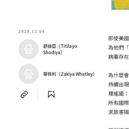
2020.12.04
即使美國
舒迪亞（Titilayo
為他們
Shodiya）
病毒存
華特利（Zakiya Whatley）
為什麼會
持續出
樣搖擺：
所有國際
求旅客