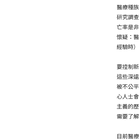
醫療種族
研究調查
亡率是
懷疑：
經驗時
要控制
這些深
被不公
心人士
主義的
需要了
目前醫療