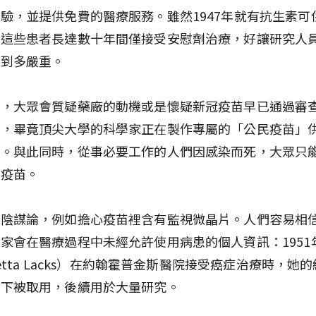
驗，並提供免費的醫療服務。雖然1947年就有抗生素可
是這些患者長達數十年間僅接受安慰劑治療，好讓研究人
展到多嚴重。
來，大眾會質疑藥廠的動機或是懷疑新冠疫苗早已通過審
的，畢竟頂尖大學的科學家正在製作專屬的「公民疫苗」
打。與此同時，從事必要工作的人們因感染而死，大眾只
的疫苗。
他陰謀論，例如擔心疫苗裡含有監視微晶片。人們容易相
家會在醫療過程中未經允許使用病患的個人資訊：1951
rietta Lacks）在約翰霍普金斯醫院接受癌症治療時，她
情下被取用，後續用於大量研究。