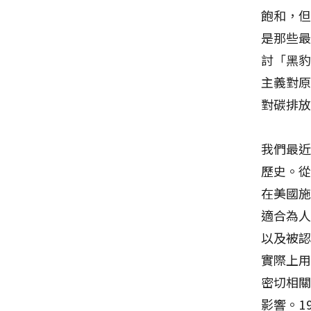
飽和，
是那些
討「黑
主義對
對碳排
我們最近
歷史。
在美國
適合為
以及被
實際上
密切相關
影響。1