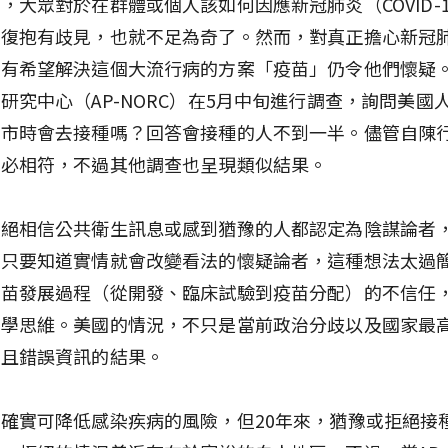
，大眾對於在群體或個人該如何因應新冠肺炎（COVID-
恢復抱有歧見，也就不足為奇了。然而，對真正擔心新冠
最有希望解決這個大流行病的方案「疫苗」仍令他們懷疑
研究中心（AP-NORC）在5月中旬進行調查，詢問美國
上市時會去接種嗎？回答會接種的人不到一半。儘管自陳
未必相符，不過其他調查也呈現類似結果。
拒絕相信公共衛生訊息或感到猶豫的人都認定為陰謀論者
、只要知道實情就會改變看法的懷疑論者，這種想法太過
疫苗發展過程（從開發、臨床試驗到疫苗分配）的不信任
科學思維。美國的情況，不只是當前政治分歧以及國家最
險且錯誤資訊的結果。
確實可降低感染疾病的風險，但20年來，猶豫或拒絕接