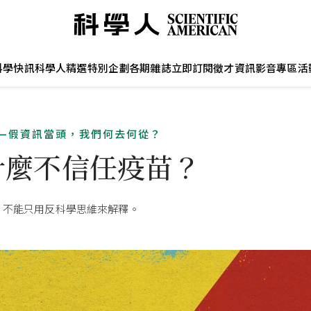
科學快訊
科學人精選
特別企劃
各期雜誌
立即訂閱
徵才資訊
影音專區
活
—假資訊當頭，我們何去何從？
什麼不信任疫苗？
，不能只用反科學思維來解釋。