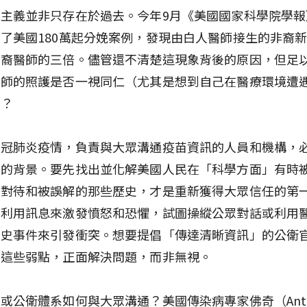
主義並非只存在於過去。今年9月《美國國家科學院學報
了美國180萬起分娩案例，發現由白人醫師接生的非裔
非裔醫師的三倍。儘管還不清楚這現象背後的原因，但足
醫師的照護是否一視同仁（尤其是想到自己在醫療環境遭
）？
新冠肺炎疫情，負責與大眾溝通疫苗資訊的人員和機構，
遠的背景。要先找出並化解美國人民在「科學方面」有時
平對待和被誤解的那些歷史，才是重新獲得大眾信任的第
會利用訊息來激發憤怒和恐懼，試圖操縱公眾對話或利用
歷史事件來引發衝突。想要提倡「傳達清晰資訊」的公衛
解這些弱點，正面解決問題，而非無視。
或公衛體系如何與大眾溝通？美國傳染病專家佛奇（Anth