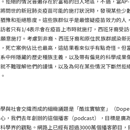
。拒絕的情況普遍存在於富裕的白人地區，不過，當AP-N
即將問世的新冠肺炎疫苗可能的施打狀況時，發現某些少
度猶豫和拒絕態度。這些族群似乎是最懷疑疫苗效力的人
訪者只有1/4表示會在疫苗上市時就施打，西班牙裔受
示願意施打。考慮到非裔、西班牙裔和原住民族群感染新
高，死亡案例佔比也最高，這結果看來似乎有點奇怪。但
體系中所隱藏的歷史種族主義，以及帶有偏見的科學成果
，就不難理解他們的謹慎，以及為何在某些情況下斷然拒
議。
學與社會交織而成的細緻議題是「酷炫實驗室」（Dope L
心，我們去年創辦的這個播客（podcast），目標是廣
科學界的觀點。網路上已經有超過3000萬個播客節目，