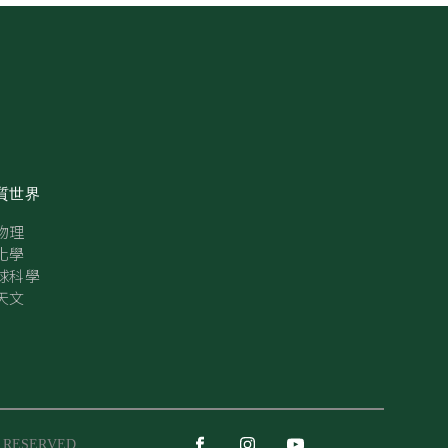
質世界
物理
化學
球科學
天文
S RESERVED.