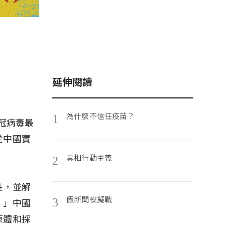
延伸閱讀
為什麼不信任疫苗？
1
新冠病毒最
從中國實
真相行動主義
2
性，並解
假新聞模擬戰
。」中國
3
原體和採