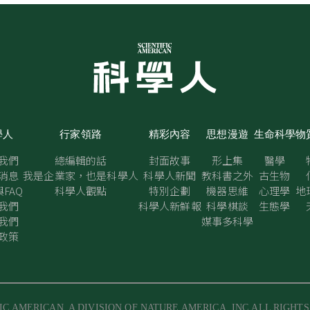
學人
行家領路
精彩內容
思想漫遊
生命科學
物
我們
總編輯的話
封面故事
形上集
醫學
消息
我是企業家，也是科學人
科學人新聞
教科書之外
古生物
FAQ
科學人觀點
特別企劃
機器思維
心理學
地
我們
科學人新鮮報
科學棋談
生態學
我們
媒事多科學
政策
IC AMERICAN, A DIVISION OF NATURE AMERICA, INC.ALL RIGHT