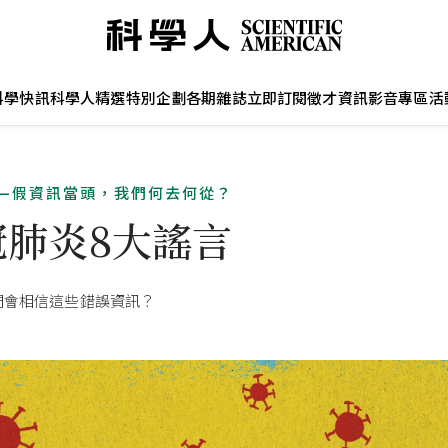
科學快訊
科學人精選
特別企劃
各期雜誌
立即訂閱
徵才資訊
影音專區
活
—假資訊當頭，我們何去何從？
冠肺炎8大謠言
們會相信這些錯誤資訊？