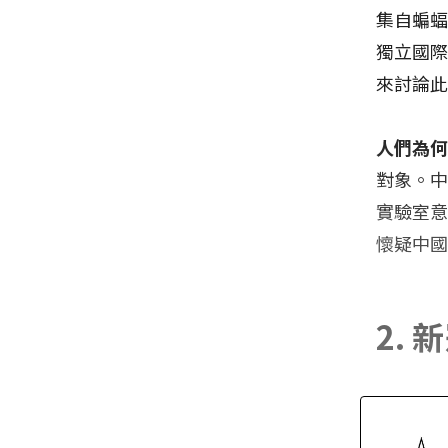
集自蝙
獨立國際
來討論
人們為
對象。
實驗室
懷疑中
2.