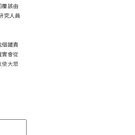
回覆該由
研究人員
找個譴責
確實會從
以使大眾