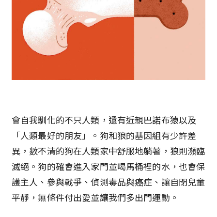
會自我馴化的不只人類，還有近親巴諾布猿以及
「人類最好的朋友」。狗和狼的基因組有少許差
異，數不清的狗在人類家中舒服地躺著，狼則瀕臨
滅絕。狗的確會進入家門並喝馬桶裡的水，也會保
護主人、參與戰爭、偵測毒品與癌症、讓自閉兒童
平靜，無條件付出愛並讓我們多出門運動。