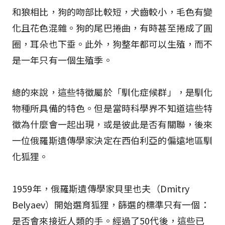
和狼相比，狗的吻部比較短，犬齒較小，毛色有變
化且花色混雜。狗的尾巴捲曲，有時甚至捲成了圓
圈，耳朵也下垂。此外，狗整年都可以生殖，而不
是一年只有一個生殖季。
總的來說，這些特徵屬於「馴化症候群」，是馴化
物種所具備的特色。但是當時科學界不知道這些特
徵為什麼會一起出現，或是彼此是否有關聯，後來
一位俄羅斯遺傳學家決定在西伯利亞的偏遠地區馴
化狐狸。
1959年，俄羅斯遺傳學家貝里也夫（Dmitry
Belyaev）開始選育狐狸，篩選的標準只有一個：
是否會來接近人類的手。經過了50代後，這些已