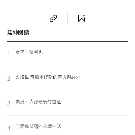
延伸閱讀
女子，獵者也
1
火焰世 普羅米修斯的善火與惡火
2
美洲，人類最後的遠征
3
亞馬遜部落的永續生活
4