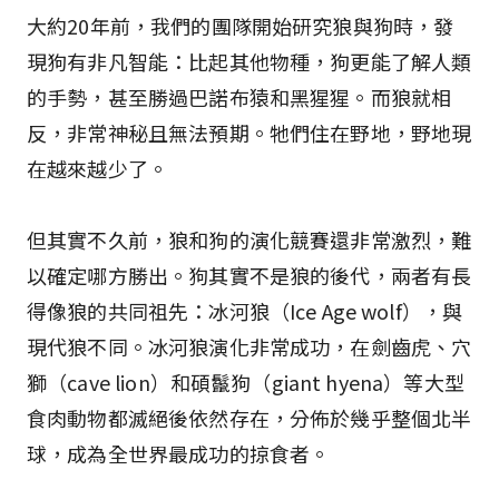
大約20年前，我們的團隊開始研究狼與狗時，發
現狗有非凡智能：比起其他物種，狗更能了解人類
的手勢，甚至勝過巴諾布猿和黑猩猩。而狼就相
反，非常神秘且無法預期。牠們住在野地，野地現
在越來越少了。
但其實不久前，狼和狗的演化競賽還非常激烈，難
以確定哪方勝出。狗其實不是狼的後代，兩者有長
得像狼的共同祖先：冰河狼（Ice Age wolf），與
現代狼不同。冰河狼演化非常成功，在劍齒虎、穴
獅（cave lion）和碩鬣狗（giant hyena）等大型
食肉動物都滅絕後依然存在，分佈於幾乎整個北半
球，成為全世界最成功的掠食者。