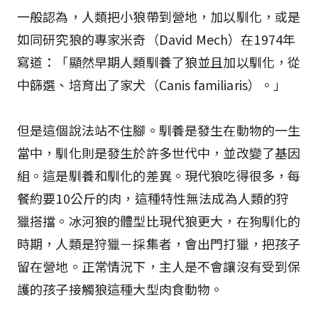
一般認為，人類把小狼帶到營地，加以馴化，或是
如同研究狼的專家米奇（David Mech）在1974年
寫道：「顯然早期人類馴養了狼並且加以馴化，從
中篩選、培育出了家犬（Canis familiaris）。」
但是這個說法站不住腳。馴養是發生在動物的一生
當中，馴化則是發生於許多世代中，並改變了基因
組。這是馴養和馴化的差異。現代狼吃得很多，每
餐約要10公斤的肉，這種特性無法成為人類的狩
獵搭擋。冰河狼的體型比現代狼更大，在狗馴化的
時期，人類是狩獵－採集者，會出門打獵，把孩子
留在營地。正常情況下，主人是不會讓沒有受到保
護的孩子接觸狼這種大型肉食動物。