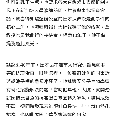
魚可能亂了生態，也要求各大連鎖超市表態抵制。
我正在新加坡大學演講訪問，並參與東協保育會
議，驚喜得知隔壁辦公室的丘才良教授是此事件的
核心主角，《海峽時報》大幅報導了他的成就。丘
教授也是我此行的接待者，相識10年了，他不曾
提及過此風光。
話說近40年前，丘才良在加拿大研究保護魚類寒
害的抗凍蛋白，咖啡館裡，一位養殖鮭魚的同事訴
苦說池子裡的魚都凍死了，也挑釁問分子生物學家
有何花招能解決問題？當時他年輕、大膽，就開始
試圖把比目魚的抗凍蛋白基因轉入鮭魚，結果成效
不彰，卻同時發現若能讓鮭魚長快一些，就自然能
抗寒，也因此展開了這影響深遠的研究。