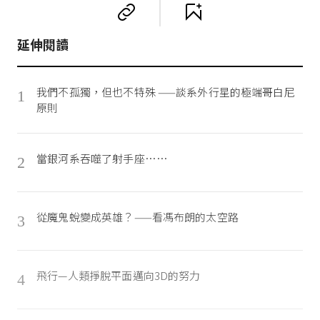
延伸閱讀
我們不孤獨，但也不特殊 ——談系外行星的極端哥白尼
1
原則
當銀河系吞噬了射手座……
2
從魔鬼蛻變成英雄？——看馮布朗的太空路
3
飛行—人類掙脫平面邁向3D的努力
4