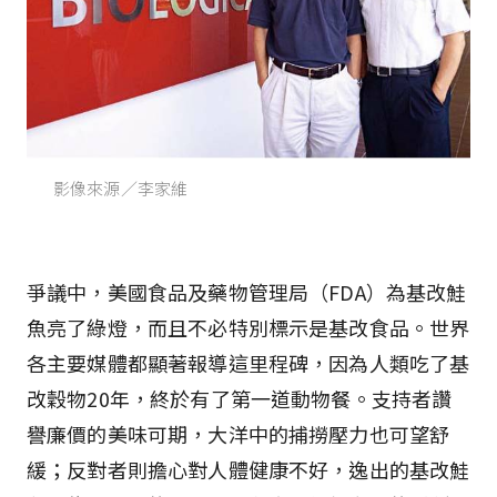
影像來源／李家維
爭議中，美國食品及藥物管理局（FDA）為基改鮭
魚亮了綠燈，而且不必特別標示是基改食品。世界
各主要媒體都顯著報導這里程碑，因為人類吃了基
改穀物20年，終於有了第一道動物餐。支持者讚
譽廉價的美味可期，大洋中的捕撈壓力也可望舒
緩；反對者則擔心對人體健康不好，逸出的基改鮭