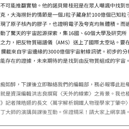
論不可能推翻實驗。他的諾貝爾桂冠是在眾人嘲諷中找到
克，大海撈針的情節是一個J粒子藏身於100億個已知粒
現了原子核內的膠子，也證明電子及夸克均無體積。而過
動了驚天的宇宙起源探索，集16國、60個大學及研究所，
之力，把反物質磁譜儀（AMS）送上了國際太空站。要
，攔截來自宇宙邊緣的3000億個宇宙射線訊號。初步的
可能存在的證據，未來期待的是找到由反物質組成的宇宙
如痴如醉，下課後立即聯絡我們的編輯部，務必報導此壯
這就是資深編輯洪志良撰寫〈天外的線索〉之背景。我也
報》記者陳皓嬿的長文〈萬字解析鋼鐵人物理學家丁肇中
實丁大師的演講與課後互動。保證精采！請大家上網享讀