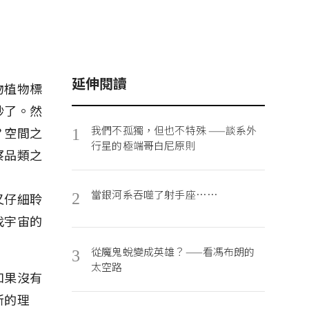
延伸閱讀
物植物標
妙了。然
我們不孤獨，但也不特殊 ——談系外
？空間之
1
行星的極端哥白尼原則
察品類之
當銀河系吞噬了射手座……
又仔細聆
2
找宇宙的
從魔鬼蛻變成英雄？——看馮布朗的
3
太空路
如果沒有
新的理