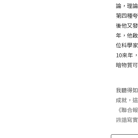
論，理
第四種夸
後他又發
年，他啟
位科學家
10來年
暗物質
我聽得
成就，
《聯合
詼諧寫