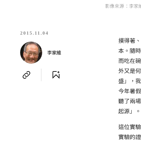
影像來源：李家
2015.11.04
摸得著
本。隨
李家維
而吃在
外又是
盛」，
今年暑
聽了兩
起源」
這位實
實驗的