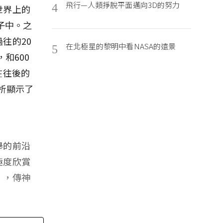
飛行—人類掙脫平面邁向3D的努力
4
世界上的
子中。之
往的20
在北極星的黎明中看NASA的遠景
5
和600
在往後的
分析顯示了
。
舉的前沿
極度欣賞
〉，傳神
。