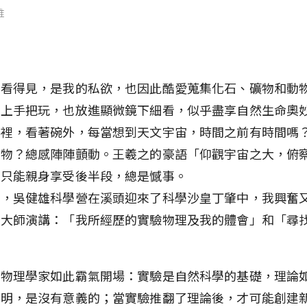
維
、看得見，是我的私欲，也因此酷愛蒐集化石、礦物和動
時上手把玩，也放進顯微鏡下細看，似乎盡享自然生命奧
碗裡，看著碗外，每當想到天文宇宙，時間之前有時間嗎
何物？總感陣陣顫動。王羲之的豪語「仰觀宇宙之大，俯
我只能親身享受後半段，總是憾事。
假，吳健雄科學營在溪頭迎來了科學沙皇丁肇中，我興奮
場大師演講：「我所經歷的實驗物理及我的體會」和「尋
。
驗物理學家如此霸氣開場：實驗是自然科學的基礎，理論
證明，是沒有意義的；當實驗推翻了理論後，才可能創建