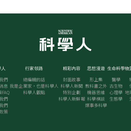
學人
行家領路
精彩內容
思想漫遊
生命科學
物
我們
總編輯的話
封面故事
形上集
醫學
消息
我是企業家，也是科學人
科學人新聞
教科書之外
古生物
FAQ
科學人觀點
特別企劃
機器思維
心理學
地
我們
科學人新鮮報
科學棋談
生態學
我們
媒事多科學
政策