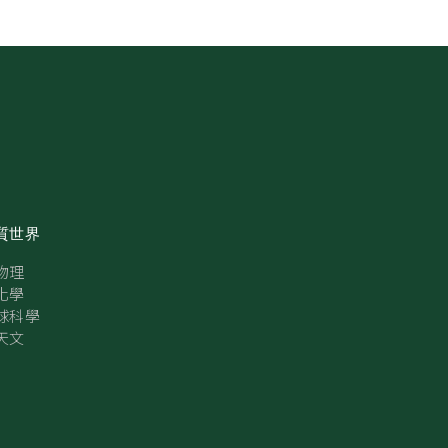
質世界
物理
化學
球科學
天文