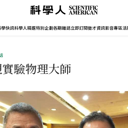
科學快訊
科學人精選
特別企劃
各期雜誌
立即訂閱
徵才資訊
影音專區
活
話
觀實驗物理大師