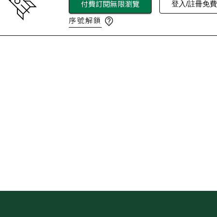
付費訂閱無限瀏覽
登入/註冊免
序號解鎖