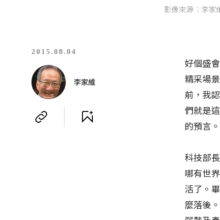
影像來源：李家
2015.08.04
好個盛
精采場景
李家維
前，我認
們就是這
的預言
科技部
哪有世
活了。
麼落後
弱勢及