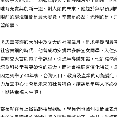
，唯有充實與創新一途。對人類的未來，他趨於無以預測
在眼前的環境難關是最大變數，辛苦是必然；光明的是，
希望所繫。
長吳思華笑談師大附中及交大的社團歲月，是求學期間最
那社會禁錮的時代，他曾成功安排眾多靜宜女同學，入住
。當時交大首創電子學課程，引進半導體知識，他卻毅然
他認為科技常有突破性的革命，而社會進展有演化特質，
因之列舉了40年後，台灣人口、教育及產業的可能變化
腦力及去中心化會是未來的社會特色。結語是年輕人不必
觀，期待幸福人生吧！
位部長就在台上辯論起相異觀點，學員們也熱烈提問並表
自主於無盡資訊的浪潮中嗎？這時我恍神了一會兒，半導