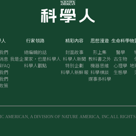
學人
行家領路
精彩內容
思想漫遊
生命科學
物
我們
總編輯的話
封面故事
形上集
醫學
消息
我是企業家，也是科學人
科學人新聞
教科書之外
古生物
FAQ
科學人觀點
特別企劃
機器思維
心理學
地
我們
科學人新鮮報
科學棋談
生態學
我們
媒事多科學
政策
IC AMERICAN, A DIVISION OF NATURE AMERICA, INC.ALL RIGHT