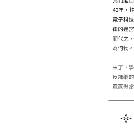
40年，
電子科
律的迷
而代之
為何物
末了，
反課綱
竟贏得