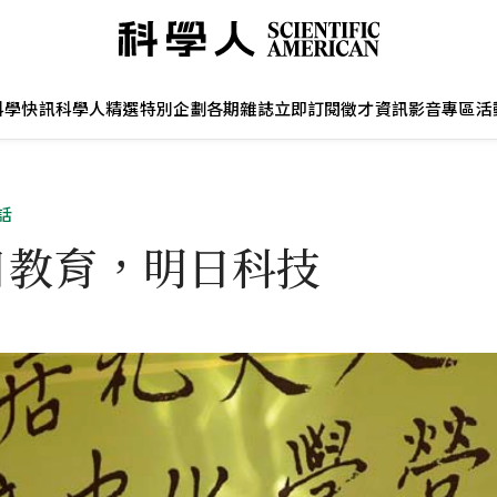
科學快訊
科學人精選
特別企劃
各期雜誌
立即訂閱
徵才資訊
影音專區
活
話
日教育，明日科技