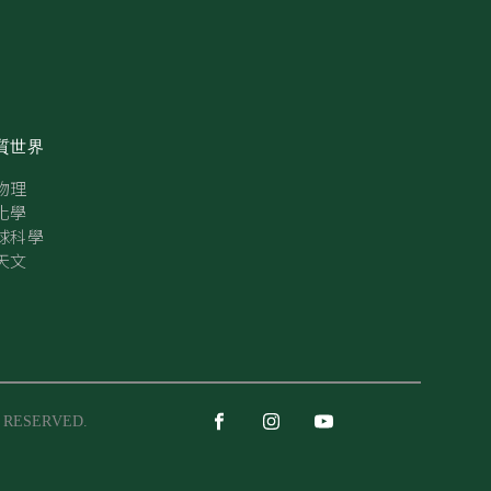
質世界
物理
化學
球科學
天文
S RESERVED.