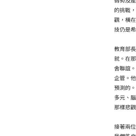
的挑戰
觀，橫
技仍是
教育部
就。在
舍聯誼
企管。
預測的。
多元、
那樣悲
接著兩
我們能