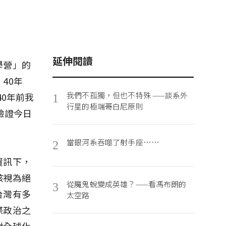
延伸閱讀
學營」的
40年
我們不孤獨，但也不特殊 ——談系外
40年前我
1
行星的極端哥白尼原則
驗證今日
當銀河系吞噬了射手座……
2
資訊下，
孩視為絕
從魔鬼蛻變成英雄？——看馮布朗的
3
台灣有多
太空路
際政治之
對全球化