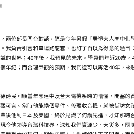
維
會，兩位部長同台對談，這是今年暑假「居禮夫人高中化
。我負責引言和串場跑龍套，也訂了自以為得意的題目：
識的世界；40年後，我預見的未來。學員們年近20歲，
個年紀；而合理樂觀的預期，我們還可以再活40年，來
。
長徐爵民回顧當年念建中及台大電機系時的懵懂，閉塞的
界觀可言。當時他能換個零件、修理收音機，就被街坊女
畢業後他到日本及美國，終於見識了何謂先進，才知那時
。現今他領導台灣科技界，深知我們資源少、天災多，國
產業競爭大的現況，期勉年輕人：批評解決不了問題，面