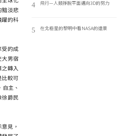
飛行—人類掙脫平面邁向3D的努力
4
的黯淡悲
飛躍的科
在北極星的黎明中看NASA的遠景
5
享受的成
交大男宿
棄之轉入
是比較可
，自主、
像徐爵民
示意見，
體發展了