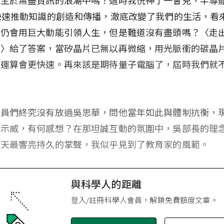
快速推動知識的創造和傳播，澈底改變了我們的生活，看
技仍會用巨大動能引領人生，但是難道沒有盡頭嗎？〈走
宮〉給了答案，當矽晶片已無以再微縮，用光脈衝的碳晶
，運算會更快速。再來該是期待量子電腦了，屆時我們就
。
學員們終究沒有放過吳思華，問他當年如此與體制抗衡，
的示威，有何感想？在那坦誠互動的氛圍中，吳部長的理
當天最響亮持久的掌聲，我似乎見到了教育家的風範。
與科學人的距離
登入/註冊科學人會員，解鎖免費額度文章。