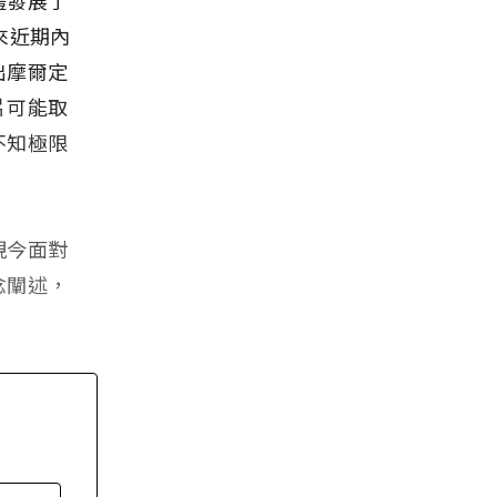
來近期內
出摩爾定
片可能取
不知極限
現今面對
念闡述，