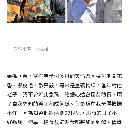
影像來源：李家維
金孫回台，我得享半個多月的天倫樂。摟著他聞花
香、摸皮毛、數貝殼，再來是堂礦物課。當年對他
老子，我不曾如此急躁，總擔心這會揠苗助長，壞
了自我求知的樂趣和成就感。但是現在我急得按捺
不住，因為知道他將活到22世紀，那時的日子不
好過啊！澇旱、糧食及能源荒都將加劇難解。儘管