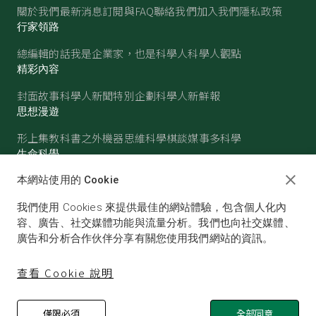
關於我們
最新消息
訂閱與FAQ
聯絡我們
加入我們
隱私政策
行家領路
總編輯的話
我是企業家，也是科學人
科學人觀點
精彩內容
封面故事
科學人新聞
特別企劃
科學人新鮮報
思想漫遊
形上集
教科書之外
機器思維
科學棋談
媒事多科學
生命科學
醫學
古生物
心理學
生態學
本網站使用的 Cookie
物質世界
我們使用 Cookies 來提供最佳的網站體驗，包含個人化內
物理
化學
地球科學
天文
容、廣告、社交媒體功能與流量分析。我們也向社交媒體、
廣告和分析合作伙伴分享有關您使用我們網站的資訊。
查看 Cookie 說明
僅限必須
全部同意
© SCIENTIFIC AMERICAN, A DIVISION OF NATURE