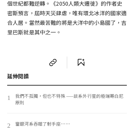
個世紀都難逆轉。《2050人類大遷徙》的作者史
密斯預言，屆時天災肆虐，唯有環北冰洋的國家適
合人居。當然最苦難的將是大洋中的小島國了，吉
里巴斯就是其中之一。
延伸閱讀
我們不孤獨，但也不特殊 ——談系外行星的極端哥白尼
1
原則
當銀河系吞噬了射手座……
2