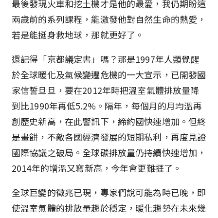
最後發現火車和挖土機才是他的最愛，我仍期盼這
兩歲前的系列課程，能激發他對自然生命的熱愛，
若是能挺身救地球，那就更好了。
還記得「京都議定書」嗎？那是1997年人類覺醒
於全球暖化及氣候變遷危機的一大宣示，已開發國
家信誓旦旦，要在2012年時把溫室氣體排放量降
到比1990年再低5.2%。隔年，每個月的月均溫再
創歷史新高，在此警訊下，締約國快速增加。但終
是畫餅，不敵各國經濟發展的短期私利，再度見證
國際協議之破局。全球碳排放量仍持續快速增加，
2014年的增溫又寫新高，今年會更難捱了。
全球巨變的徵兆已現，專家們說可能為時已晚，即
使溫室氣體的排放量趨於穩定，暖化趨勢在未來幾