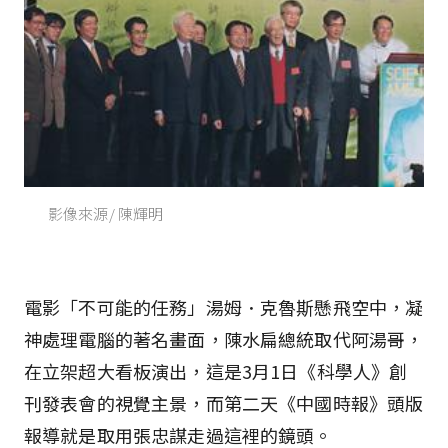
影像來源/ 陳輝明
電影「不可能的任務」湯姆．克魯斯懸飛空中，凝
神處理電腦的著名畫面，陳水扁總統取代阿湯哥，
在立架超大看板演出，這是3月1日《科學人》創
刊發表會的視覺主景，而第二天《中國時報》頭版
報導就是取用張忠謀走過這裡的鏡頭。