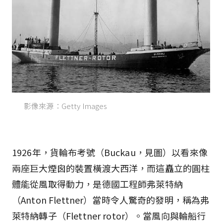
影像來源：Getty Images
1926年，貨輪布考號（Buckau，見圖）以看來像
兩座巨大煙囪的裝置橫渡大西洋，而這矗立的圓柱
體能從風取得動力，是德國工程師弗萊特納
（Anton Flettner）當時令人驚奇的發明，稱為弗
萊特納轉子（Flettner rotor）。當風向與輪船行