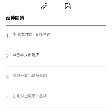
延伸閱讀
水滴放閃電，創造生命
1
AI舌診找出隱疾
2
高效一氧化碳解毒劑
3
在地球上製造外星冰
4