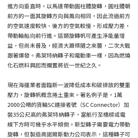
進方向垂直時，以馬達帶動圓柱體旋轉，圓柱體朝
前方的一面其旋轉方向與風向相同，因此流過前方
的空氣速度較快、後方的空氣較慢，形成壓力差，
帶動輪船向前行進。這類旋轉帆可產生淨能量增
益，但尚未普及，經濟大蕭條隨之來襲，二次大戰
跟著爆發。弗萊特納轉子和電動車一樣，因為燃燒
化石燃料興起而擱置將近一世紀之久。
現在海運業者面臨新一波降低成本和碳排放的雙重
壓力，旋轉帆概念捲土重來。著名例子是，1萬
2000公噸的貨輪SC連接者號（SC Connector）加
裝35公尺高的弗萊特納轉子，當航行至橋樑或電
線下方時可幾乎水平傾倒。新型轉子需要電力帶動
旋轉，但製造商諾爾斯動力公司表示，這種轉子可