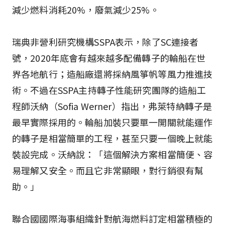
減少燃料消耗20%，廢氣減少25%。
瑞典非營利研究機構SSPA表示，除了SC連接者
號，2020年底會有越來越多配備轉子的輪船在世
界各地航行；造船廠還將採納風箏帆等風力推進技
術。不過在SSPA主持轉子性能研究團隊的造船工
程師沃納（Sofia Werner）指出，弗萊特納轉子是
最早實際採用的。輪船加裝只要單一開關就能運作
的轉子是相當簡單的工程，甚至只要一個晚上就能
裝設完成。沃納說：「這個解決方案相當簡便、容
易理解又安全。而且它非常顯眼，對行銷很有幫
助。」
聯合國國際海事組織針對航海燃料訂定相當積極的