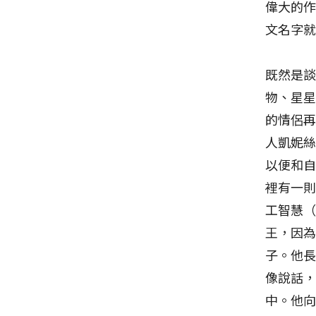
偉大的作
文名字就
既然是
物、星
的情侶
人凱妮
以便和
裡有一
工智慧（
王，因
子。他
像說話
中。他