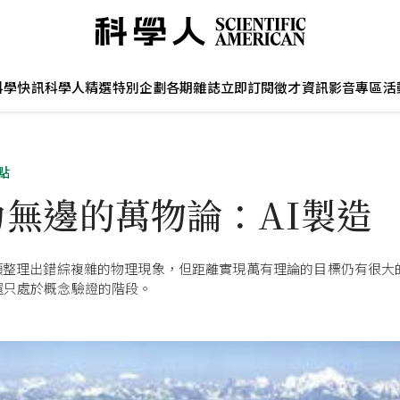
科學快訊
科學人精選
特別企劃
各期雜誌
立即訂閱
徵才資訊
影音專區
活
點
力無邊的萬物論：AI製造
人類整理出錯綜複雜的物理現象，但距離實現萬有理論的目標仍有很大
還只處於概念驗證的階段。