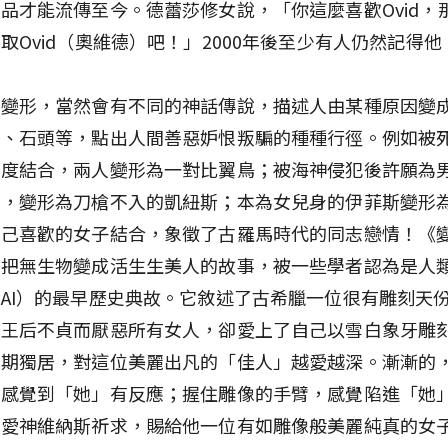
品才能流傳至今。德蕾莎修女說，「你這麼喜歡Ovid，
取Ovid（奧維德）吧！」2000年後至少有人仍然記得他
談變形，當然會有不同的神話傳說，描述人由某種原因變
星、石頭等，點出人間善惡妒恨叛騙的種種行徑。例如被
再度結合，兩人變形為一對比翼鳥；被海神侵犯後許願為
絲，變形為刀槍不入的凱紐斯；本為女兒身的伊菲斯變形
自己喜歡的女子結合，象徵了古羅馬時代的同志戀情！《
則把無生物變成活生生美人的故事，被一些學者認為是人
AI）的最早歷史典故。它敘述了古希臘一位很有雕刻天
為王后不貞而厭惡所有女人，卻愛上了自己以雪白象牙雕
長期獨居，對這位美麗出凡的「佳人」越愛越深。漸漸的
，感覺到「她」有反應；握住雕像的手臂，感覺陷進「她
向愛神維納斯祈求，賜給他一位有如雕像般美麗純真的女