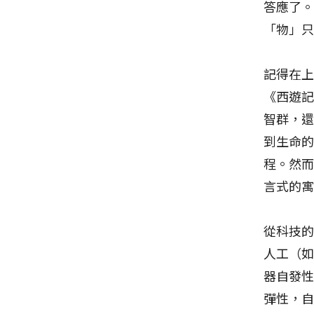
答應了
「物」
記得在
《西遊
智群，
到生命
程。然
言式的寓
從科技
人工（
器自發
彈性，