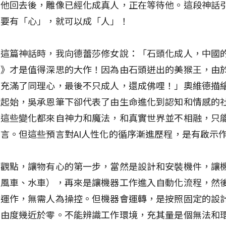
。他回去後，雕像已經化成真人，正在等待他。這段神話
只要有「心」，就可以成「人」！
上這篇神話時，我向德蕾莎修女說：「石頭化成人，中國
記》才是值得深思的大作！因為由石頭迸出的美猴王，由
還充滿了同理心，最後不只成人，還成佛哩！」奧維德描
的起始，吳承恩筆下卻代表了由生命進化到認知和情感的
而這些變化都來自神力和魔法，和真實世界並不相融，只
言。但這些預言對AI人性化的循序漸進歷程，是有啟示
的觀點，讓物有心的第一步，當然是設計和安裝機件，讓
如風車、水車），再來是讓機器工作進入自動化流程，然
性運作，無需人為操控。但機器會運轉，是按照固定的設
自由度幾近於零。不能辨識工作環境，充其量是個無法和