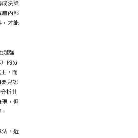
轉成決策
藏層內部
料，才能
也越強
導）的分
棋王，而
如嬰兒認
功分析其
表現，但
解。
算法，近