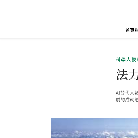
首頁
科學人觀
法
AI替代
前的成就