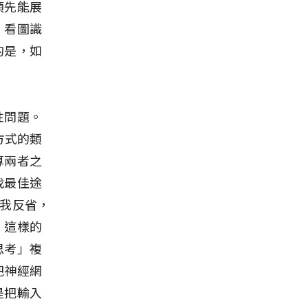
須先能展
，看圖識
的是，如
性問題。
方式的類
算兩者之
找最佳途
自我反省，
。這樣的
思考」複
把神經網
是把輸入