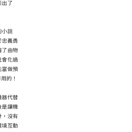
引出了
的小說
於忠義勇
繪了由物
社會化過
能當做預
作用的！
機器代替
後是讓機
計，沒有
環境互動