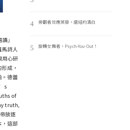
旁觀者效應蒸發，還紐約清白
4
選讀」
旋轉女舞者，Psych-You-Out！
5
羅馬詩人
很用心研
的形成，
涵。德蕾
’s
uths of
y truth,
被皇帝放逐
本，這部