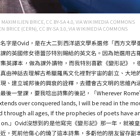
IMILIEN BRICE, CC BY-SA 4.0, VIA WIKIMEDIA COMMONS
EN BRICE (CERN), CC BY-SA 3.0, VIA WIKIMEDIA COMMONS
名字是Ovid，是在大二到西洋語文學系選修「西方文學
教課的英國修女德蕾莎特別賜給的英文名。因為她選用古
的詩集英譯本，做為課外讀物，而我特別喜歡《變形記》，
認真由神話去理解古希臘羅馬文化裡對宇宙的創立、大地
出現、建立城邦後的興衰的詮釋，去體會古文明的思維內
最後一堂課，要我唸出詩集的後記，「Wherever Rome
tends over conquered lands, I will be read in the mo
 through all ages, If the prophecies of poets have an
l live on.」Ovid沒想到的是他寫完《變形記》那一年，就
附近，死前他傷心的燒了這本詩集，多虧他的朋友留存副