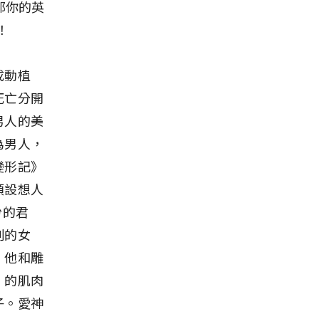
那你的英
！
成動植
死亡分開
男人的美
為男人，
變形記》
類設想人
份的君
刻的女
，他和雕
」的肌肉
子。愛神