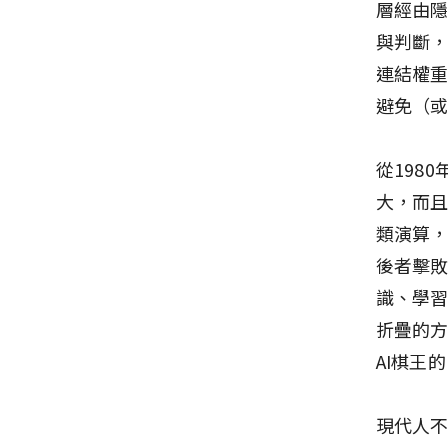
層經由
與判斷
連結權
避免（
從198
大，而且
類演算，
後者擊敗
識、學習
折疊的
AI棋王
現代人