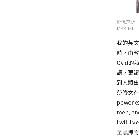
影像來源：MAX
MAXIMILI
我的英文
時，由
Ovid
讀，更
到人類
莎修女在
power ex
men, and
I wil
至黑海