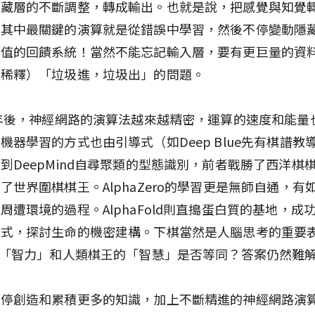
隱藏層的不斷調整，轉成輸出。也就是說，把感覺與知覺
，其中最關鍵的演算就是從錯誤中學習，然後不停變動隱
重值的回饋系統！當然不能忘記輸入層，要有更巨量的資
或稀釋）「垃圾進，垃圾出」的問題。
0年後，神經網路的演算法越來越精密，運算的速度和能量
機器學習的方式也由引導式（如Deep Blue先有棋譜教
到DeepMind自尋聚類的型態識別，前者戰勝了西洋棋
了世界圍棋棋王。AlphaZero的學習更是無師自通，有
周遭環境的過程。AlphaFold則直搗蛋白質的基地，成
方式，探討生命的機密建構。下棋當然是人腦思考的重要
的「智力」和人類棋王的「智慧」是否等同？答案仍然難
不停創造和累積更多的知識，加上不斷精進的神經網路演