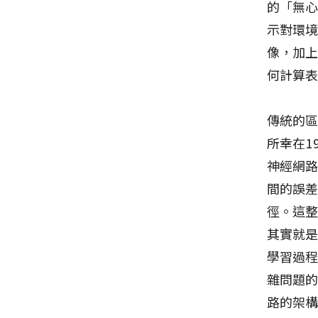
的「無
示對環
像，加
何計算
傳統的
所幸在1
神經網
間的誤
徑。這整
其實就
學習過
雜問題
路的架