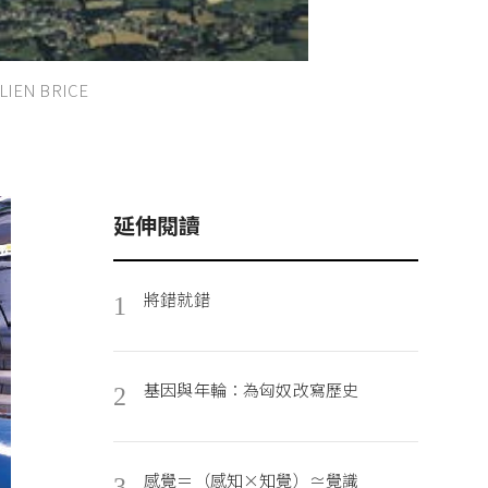
LIEN BRICE
延伸閱讀
將錯就錯
1
基因與年輪：為匈奴改寫歷史
2
感覺＝（感知×知覺）≃覺識
3