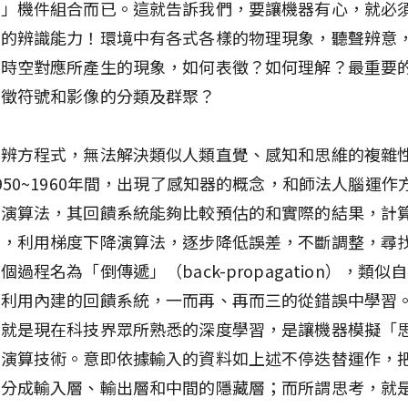
心」機件組合而已。這就告訴我們，要讓機器有心，就必
境的辨識能力！環境中有各式各樣的物理現象，聽聲辨意
上時空對應所產生的現象，如何表徵？如何理解？最重要
表徵符號和影像的分類及群聚？
區辨方程式，無法解決類似人類直覺、感知和思維的複雜
950~1960年間，出現了感知器的概念，和師法人腦運作
路演算法，其回饋系統能夠比較預估的和實際的結果，計
差，利用梯度下降演算法，逐步降低誤差，不斷調整，尋
個過程名為「倒傳遞」（back-propagation），類似
是利用內建的回饋系統，一而再、再而三的從錯誤中學習
程就是現在科技界眾所熟悉的深度學習，是讓機器模擬「
的演算技術。意即依據輸入的資料如上述不停迭替運作，
構分成輸入層、輸出層和中間的隱藏層；而所謂思考，就