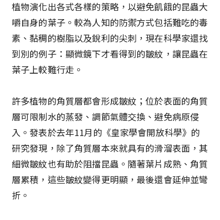
植物演化出各式各樣的策略，以避免飢餓的昆蟲大
嚼自身的葉子。較為人知的防禦方式包括難吃的毒
素、黏稠的樹脂以及銳利的尖刺，現在科學家還找
到別的例子：顯微鏡下才看得到的皺紋，讓昆蟲在
葉子上較難行走。
許多植物的角質層都會形成皺紋；位於表面的角質
層可限制水的蒸發、調節氣體交換、避免病原侵
入。發表於去年11月的《皇家學會開放科學》的
研究發現，除了角質層本來就具有的滑溜表面，其
細微皺紋也有助於阻擋昆蟲。隨著葉片成熟、角質
層累積，這些皺紋變得更明顯，最後還會延伸並彎
折。