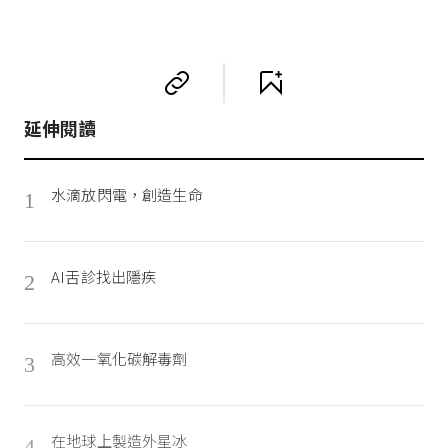
延伸閱讀
水滴放閃電，創造生命
1
AI舌診找出隱疾
2
高效一氧化碳解毒劑
3
在地球上製造外星冰
4