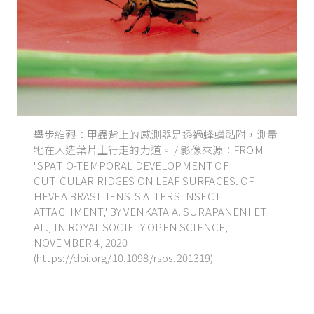
舉步維艱：甲蟲背上的感測器是透過蜂蠟黏附，測量
牠在人造葉片上行走的力道。 / 影像來源：FROM
"SPATIO-TEMPORAL DEVELOPMENT OF
CUTICULAR RIDGES ON LEAF SURFACES. OF
HEVEA BRASILIENSIS ALTERS INSECT
ATTACHMENT,' BY VENKATA A. SURAPANENI ET
AL., IN ROYAL SOCIETY OPEN SCIENCE,
NOVEMBER 4, 2020
(https://doi.org/10.1098/rsos.201319)