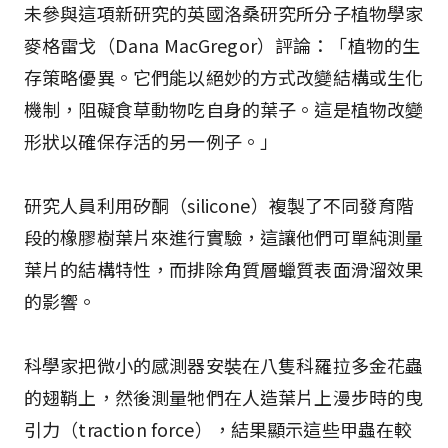
未參與這項新研究的英國洛桑研究所分子植物學家
麥格雷戈（Dana MacGregor）評論：「植物的生
存策略優異。它們能以絕妙的方式改變結構或生化
機制，阻礙食草動物吃自身的葉子。這是植物改變
形狀以確保存活的另一例子。」
研究人員利用矽酮（silicone）複製了不同發育階
段的橡膠樹葉片來進行實驗，這讓他們可單純測量
葉片的結構特性，而排除角質層蠟質表面滑溜效果
的影響。
科學家把微小的感測器安裝在八隻科羅拉多金花蟲
的翅鞘上，然後測量牠們在人造葉片上漫步時的曳
引力（traction force），結果顯示這些甲蟲在較