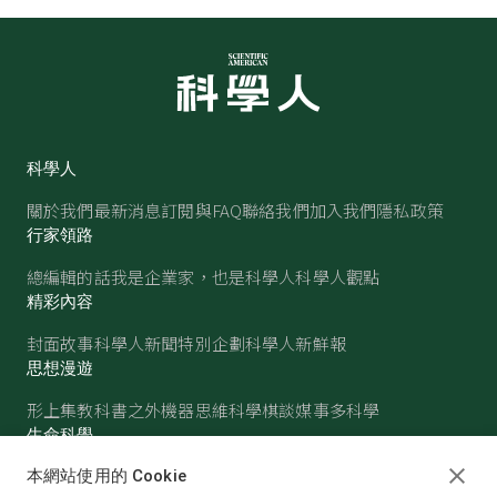
科學人
關於我們
最新消息
訂閱與FAQ
聯絡我們
加入我們
隱私政策
行家領路
總編輯的話
我是企業家，也是科學人
科學人觀點
精彩內容
封面故事
科學人新聞
特別企劃
科學人新鮮報
思想漫遊
形上集
教科書之外
機器思維
科學棋談
媒事多科學
生命科學
醫學
古生物
心理學
生態學
本網站使用的 Cookie