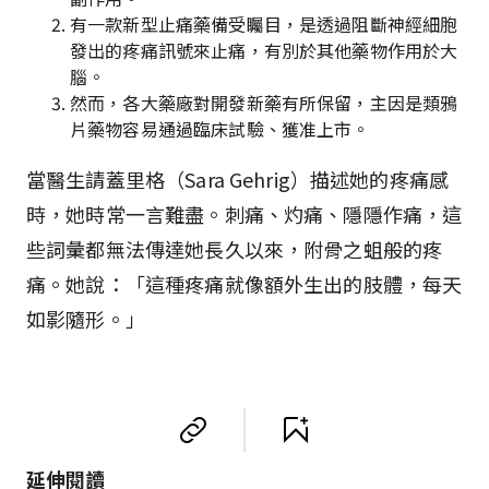
有一款新型止痛藥備受矚目，是透過阻斷神經細胞
發出的疼痛訊號來止痛，有別於其他藥物作用於大
腦。
然而，各大藥廠對開發新藥有所保留，主因是類鴉
片藥物容易通過臨床試驗、獲准上市。
當醫生請蓋里格（Sara Gehrig）描述她的疼痛感
時，她時常一言難盡。刺痛、灼痛、隱隱作痛，這
些詞彙都無法傳達她長久以來，附骨之蛆般的疼
痛。她說：「這種疼痛就像額外生出的肢體，每天
如影隨形。」
延伸閱讀