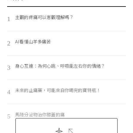
主觀的疼痛可以客觀理解嗎？
1
AI看懂山羊多痛苦
2
身心互連：為何心跳、呼吸能左右你的情緒？
3
未來的止痛藥，可能來自你喝完的寶特瓶！
4
馬陸分泌物治你膝蓋的痛
5