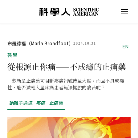
布羅德福（Marla Broadfoot）
2024.10.31
EN
醫學
從根源止你痛——不成癮的止痛藥
一款新型止痛藥可阻斷疼痛訊號傳至大腦，而且不具成癮
性，能否減輕大量疼痛患者無法擺脫的痛苦呢？
鈉離子通道
疼痛
止痛藥