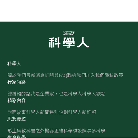
科學人
關於我們
最新消息
訂閱與FAQ
聯絡我們
加入我們
隱私政策
行家領路
總編輯的話
我是企業家，也是科學人
科學人觀點
精彩內容
封面故事
科學人新聞
特別企劃
科學人新鮮報
思想漫遊
形上集
教科書之外
機器思維
科學棋談
媒事多科學
生命科學