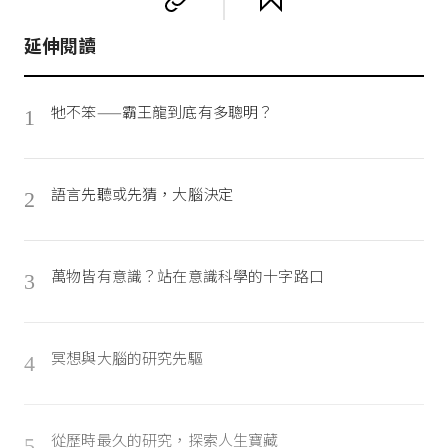
延伸閱讀
牠不笨——霸王龍到底有多聰明？
1
語言先聽或先猜，大腦決定
2
萬物皆有意識？站在意識科學的十字路口
3
冥想與大腦的研究先驅
4
從歷時最久的研究，探索人生寶藏
5