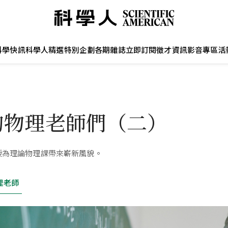
科學快訊
科學人精選
特別企劃
各期雜誌
立即訂閱
徵才資訊
影音專區
活
的物理老師們（二）
授為理論物理課帶來嶄新風貌。
理老師