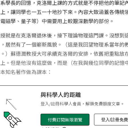
理系學長的回憶，克洛爾上課的方式就是不停把他的筆記
板上，讓同學也一五一十地抄下來。內容大致涵蓋各傳統
、電磁學、量子等）中需要用上較艱深數學的部份。
教授就是在克洛爾退休後，接下理論物理這門課。沒想到
裡，居然有了一個嶄新風貌。（這是我回望物理系當年的
的。）蘇德潤教授大可承續克洛爾的安排，依舊把重點放
法上。但是他沒有這麼做，而是（在我與幾位同學的記憶
幾本知名著作做為課本：
與科學人的距離
登入/註冊科學人會員，解鎖免費額度文章。
付費訂閱無限瀏覽
登入/註冊免