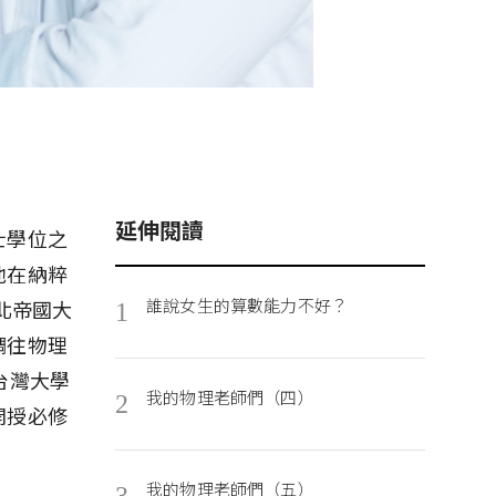
延伸閱讀
博士學位之
他在納粹
誰說女生的算數能力不好？
北帝國大
1
調往物理
台灣大學
我的物理老師們（四）
2
開授必修
我的物理老師們（五）
3