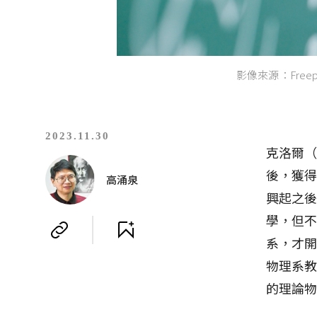
影像來源：Freep
2023.11.30
克洛爾（
後，獲
高涌泉
興起之後
學，但
系，才開
物理系
的理論