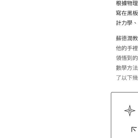
根據物
寫在黑
計力學
蘇德潤
他的手
領悟到
數學方
了以下