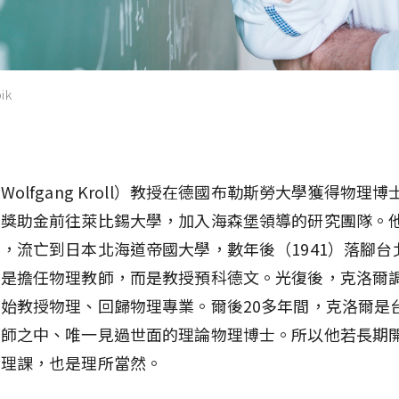
ik
Wolfgang Kroll）教授在德國布勒斯勞大學獲得物理
得獎助金前往萊比錫大學，加入海森堡領導的研究團隊。
，流亡到日本北海道帝國大學，數年後（1941）落腳台
不是擔任物理教師，而是教授預科德文。光復後，克洛爾
始教授物理、回歸物理專業。爾後20多年間，克洛爾是
教師之中、唯一見過世面的理論物理博士。所以他若長期
物理課，也是理所當然。