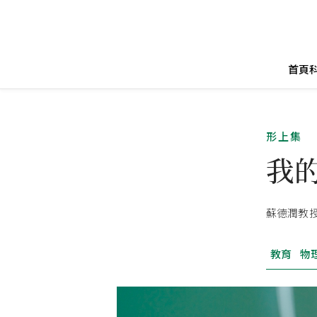
首頁
形上集
我
蘇德潤教
教育
物