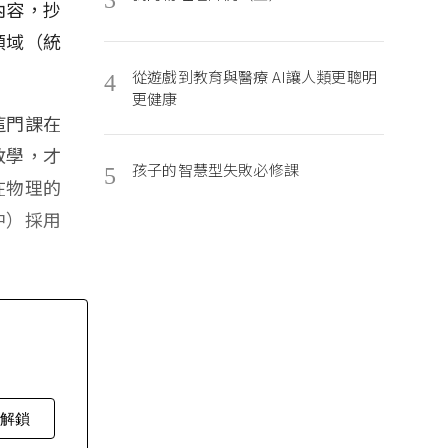
內容，抄
領域（統
從遊戲到教育與醫療 AI讓人類更聰明
4
更健康
這門課在
教學，才
孩子的智慧型失敗必修課
5
在物理的
中）採用
費解鎖