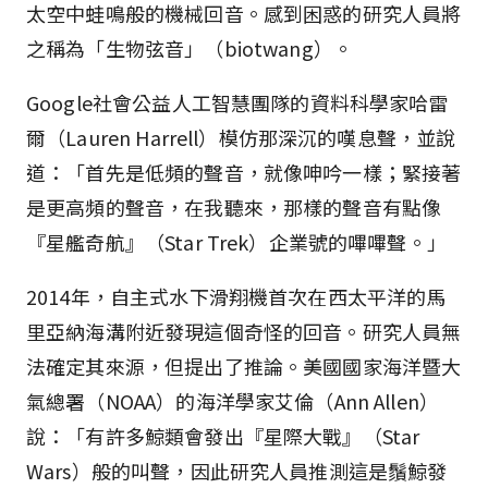
太空中蛙鳴般的機械回音。感到困惑的研究人員將
之稱為「生物弦音」（biotwang）。
Google社會公益人工智慧團隊的資料科學家哈雷
爾（Lauren Harrell）模仿那深沉的嘆息聲，並說
道：「首先是低頻的聲音，就像呻吟一樣；緊接著
是更高頻的聲音，在我聽來，那樣的聲音有點像
『星艦奇航』（Star Trek）企業號的嗶嗶聲。」
2014年，自主式水下滑翔機首次在西太平洋的馬
里亞納海溝附近發現這個奇怪的回音。研究人員無
法確定其來源，但提出了推論。美國國家海洋暨大
氣總署（NOAA）的海洋學家艾倫（Ann Allen）
說：「有許多鯨類會發出『星際大戰』（Star
Wars）般的叫聲，因此研究人員推測這是鬚鯨發