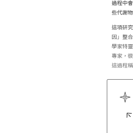
過程中
些代謝
這項研
因」整合
學家特靈
專家，
這過程