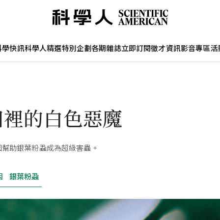
科學快訊
科學人精選
特別企劃
各期雜誌
立即訂閱
徵才資訊
影音專區
活
田裡的白色惡魔
因幫助銀葉粉蝨成為超級害蟲。
因
銀葉粉蝨