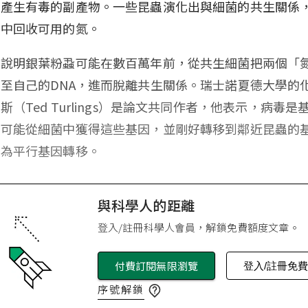
會產生有毒的副產物。一些昆蟲演化出與細菌的共生關係
物中回收可用的氮。
究說明銀葉粉蝨可能在數百萬年前，從共生細菌把兩個「
至自己的DNA，進而脫離共生關係。瑞士諾夏德大學的
斯（Ted Turlings）是論文共同作者，他表示，病毒是
很可能從細菌中獲得這些基因，並剛好轉移到鄰近昆蟲的
稱為平行基因轉移。
與科學人的距離
登入/註冊科學人會員，解鎖免費額度文章。
付費訂閱無限瀏覽
登入/註冊免
序號解鎖