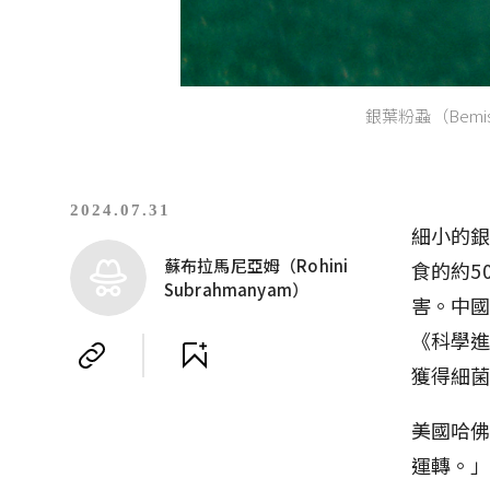
銀葉粉蝨（Bemisia 
2024.07.31
細小的
蘇布拉馬尼亞姆（Rohini
食的約5
Subrahmanyam）
害。中國
《科學
獲得細
美國哈佛
運轉。」