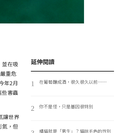
延伸閱讀
，並在吸
成嚴重危
在葡萄釀成酒，很久很久以前⋯⋯
今年2月
1
這些害蟲
你不是怪，只是基因很特別
2
「氮讓世界
到氮，但
橘貓就是「男生」？貓咪毛色的性別
3