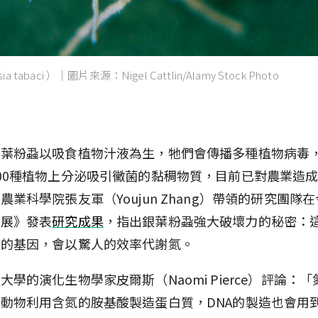
tabaci ）｜圖片來源：Nigel Cattlin/Alamy Stock Photo
銀葉粉蝨以吸食植物汁液為生，牠們會傳播多種植物病毒
00種植物上分泌吸引黴菌的黏稠物質，目前已對農業造
農業科學院張友軍（Youjun Zhang）帶領的研究團隊在
進展》發表
研究成果
，指出銀葉粉蝨強大破壞力的秘密：
菌的基因，會以驚人的效率代謝氮。
大學的演化生物學家皮爾斯（Naomi Pierce）評論：
動物利用含氮的胺基酸製造蛋白質，DNA的製造也會用