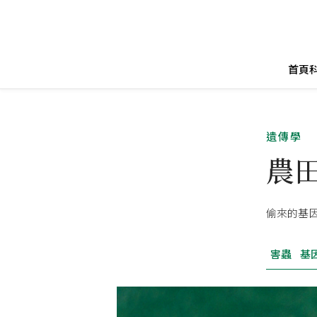
首頁
遺傳學
農
偷來的基
害蟲
基