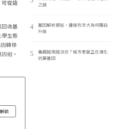
，可從這
之謎
基因解析揭秘，邊境牧羊犬為何獨自
氮回收基
4
升級
化學生態
基因轉移
毒餌越用越沒效？城市老鼠正在演化
5
基因組。
抗藥基因
費解鎖