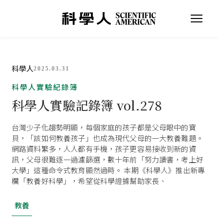
科學人
2025.03.31
科學人實驗紀錄簿
科學人實驗記錄簿 vol.278
台灣少子化趨勢明顯，每個家庭的孩子都是父母眼中的寶
貝，「該如何教養孩子」也成為現代父母的一大教養難題。
網路資料繁多，人人都有手機，孩子更容易接收到新的資
訊，父母很難逐一過濾篩選，數十年前「努力讀書，考上好
大學」這種命令式教育顯然過時。 本期《科學人》推出新專
欄「教養好科學」，希望從科學證據幫助家長、
教養