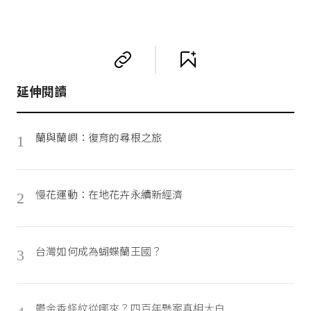
延伸閱讀
蘭與蘭嶼：復育的尋根之旅
1
慢花運動：在地花卉永續新經濟
2
台灣如何成為蝴蝶蘭王國？
3
鬱金香條紋從哪來？四百年懸案真相大白