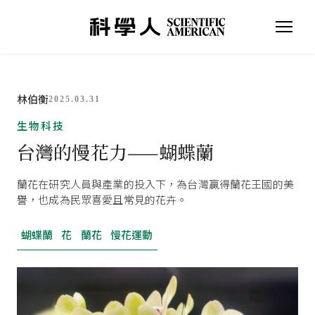
林伯衡
2025.03.31
生物科技
台灣的慢花力——蝴蝶蘭
蘭花在研究人員與產業的投入下，為台灣贏得蘭花王國的美
譽，也成為民眾喜愛且常見的花卉。
蝴蝶蘭
花
蘭花
慢花運動