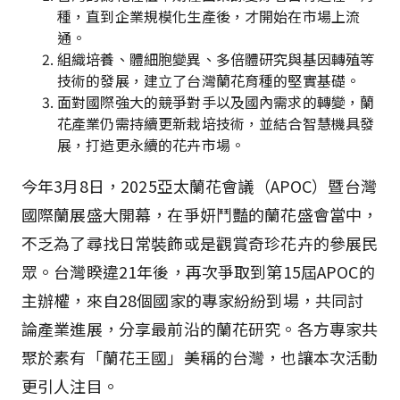
種，直到企業規模化生產後，才開始在市場上流
通。
組織培養、體細胞變異、多倍體研究與基因轉殖等
技術的發展，建立了台灣蘭花育種的堅實基礎。
面對國際強大的競爭對手以及國內需求的轉變，蘭
花產業仍需持續更新栽培技術，並結合智慧機具發
展，打造更永續的花卉市場。
今年3月8日，2025亞太蘭花會議（APOC）暨台灣
國際蘭展盛大開幕，在爭妍鬥豔的蘭花盛會當中，
不乏為了尋找日常裝飾或是觀賞奇珍花卉的參展民
眾。台灣睽違21年後，再次爭取到第15屆APOC的
主辦權，來自28個國家的專家紛紛到場，共同討
論產業進展，分享最前沿的蘭花研究。各方專家共
聚於素有「蘭花王國」美稱的台灣，也讓本次活動
更引人注目。