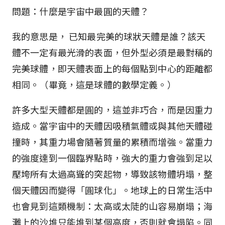
問題：什麼是宇宙中最圓的天體？
我的意思是， 已知最完美的球狀天體是誰？該天
體不一定有最光滑的表面，但外型必須是最對稱的
完美球體，即天體表面上的每個點到中心的距離都
相同。（畢竟，這是球體的數學定義。）
許多大型天體都是圓的，這並非巧合，而是因重力
造成。當宇宙中的天體因吸積氣體或與其他天體碰
撞時，其重力場會隨著質量的累積而增強。當重力
的強度達到一個臨界點時，強大的重力會強到足以
壓垮所有太過高聳的突起物，導致該物體坍塌，整
個天體因而變得「圓球化」。地球上的日常生活中
也會見到這類機制：太高或太陡的山容易崩塌；海
灘上的沙堆只能堆到某個高度，否則就會塌陷。同