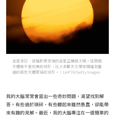
金星凌日：這幅影像頂端的金星正橫越太陽。這兩個
天體幾乎是完美的球形，比大多數天文學家精確測量
過的其他天體更接近球形。｜LinP74/Getty Images
我的大腦常常會冒出一些奇妙問題，渴望找到解
答。有些過於瑣碎、有些聽起來雖然愚蠢，卻能帶
來有趣的見解。最近，我的大腦專注在一道簡單的