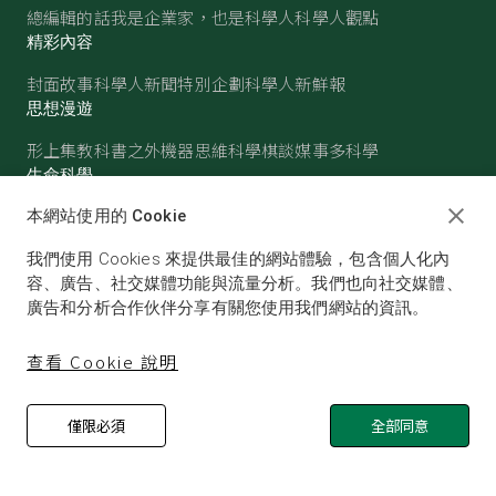
總編輯的話
我是企業家，也是科學人
科學人觀點
精彩內容
封面故事
科學人新聞
特別企劃
科學人新鮮報
思想漫遊
形上集
教科書之外
機器思維
科學棋談
媒事多科學
生命科學
醫學
古生物
心理學
生態學
本網站使用的 Cookie
物質世界
我們使用 Cookies 來提供最佳的網站體驗，包含個人化內
物理
化學
地球科學
天文
容、廣告、社交媒體功能與流量分析。我們也向社交媒體、
廣告和分析合作伙伴分享有關您使用我們網站的資訊。
查看 Cookie 說明
僅限必須
全部同意
© SCIENTIFIC AMERICAN, A DIVISION OF NATURE
AMERICA, INC.ALL RIGHTS RESERVED.