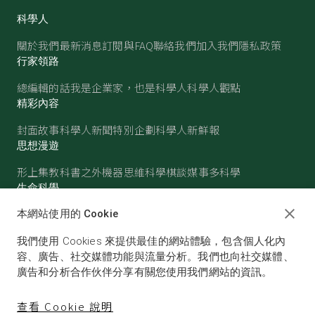
科學人
關於我們
最新消息
訂閱與FAQ
聯絡我們
加入我們
隱私政策
行家領路
總編輯的話
我是企業家，也是科學人
科學人觀點
精彩內容
封面故事
科學人新聞
特別企劃
科學人新鮮報
思想漫遊
形上集
教科書之外
機器思維
科學棋談
媒事多科學
生命科學
醫學
古生物
心理學
生態學
本網站使用的 Cookie
物質世界
我們使用 Cookies 來提供最佳的網站體驗，包含個人化內
物理
化學
地球科學
天文
容、廣告、社交媒體功能與流量分析。我們也向社交媒體、
廣告和分析合作伙伴分享有關您使用我們網站的資訊。
查看 Cookie 說明