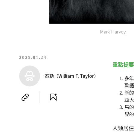
Mark Harvey
2025.01.24
重點提
泰勒（William T. Taylor）
多
歐
新
亞
馬的
界
人類居