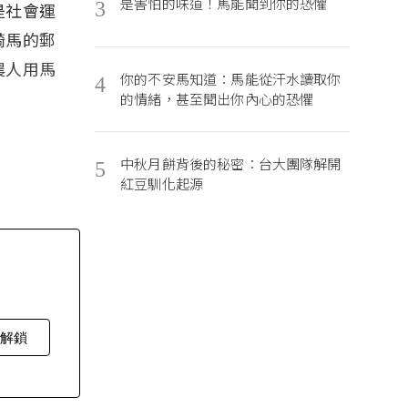
是害怕的味道！馬能聞到你的恐懼
3
是社會運
騎馬的郵
農人用馬
你的不安馬知道：馬能從汗水讀取你
4
的情緒，甚至聞出你內心的恐懼
中秋月餅背後的秘密：台大團隊解開
5
紅豆馴化起源
費解鎖