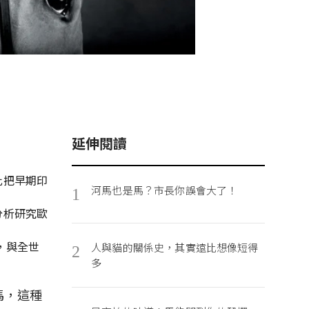
延伸閱讀
此把早期印
河馬也是馬？市長你誤會大了！
1
分析研究歐
，與全世
人與貓的關係史，其實遠比想像短得
2
多
馬，這種