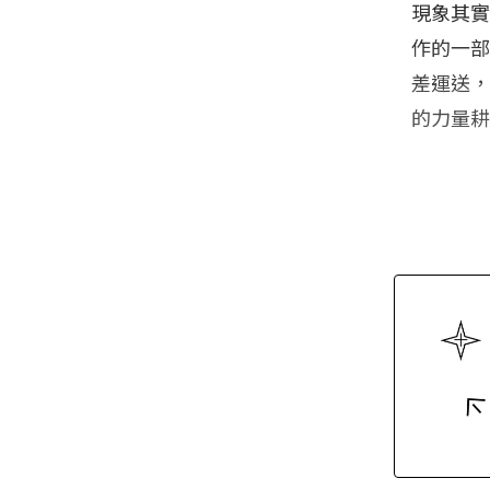
現象其
作的一
差運送
的力量