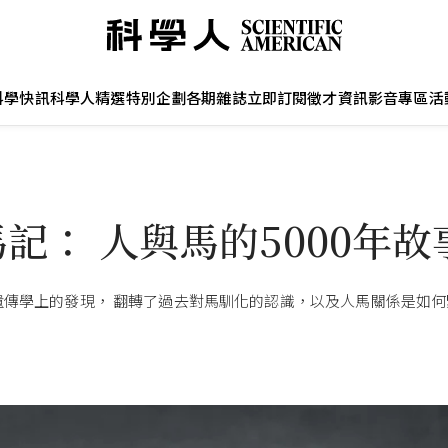
科學快訊
科學人精選
特別企劃
各期雜誌
立即訂閱
徵才資訊
影音專區
活
記： 人與馬的5000年故
遺傳學上的發現， 翻轉了過去對馬馴化的認識，以及人馬關係是如何