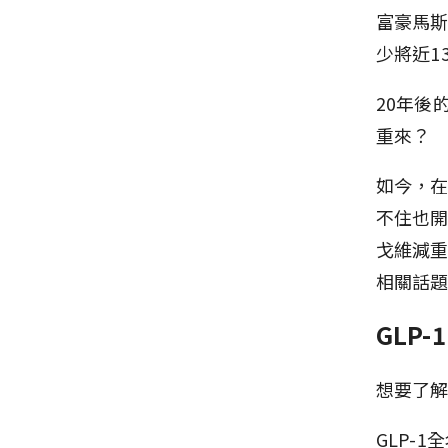
富豪馬斯
少將近1
20年後
重來？
如今，
不住也
戈維減
相關話
GLP
想要了解
GLP-1