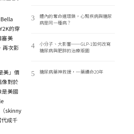
體內的奪命連環鎖，心腎疾病與糖尿
3
lla
病是同一種病？
Y2K的穿
與審美
小分子、大影響──GLP-1如何改寫
4
，再次影
糖尿病與肥胖的治療版圖
是美」價
糖尿病藥神救援，一藥續命20年
5
偶像對於
像是美國
e
skinny
了當代成千