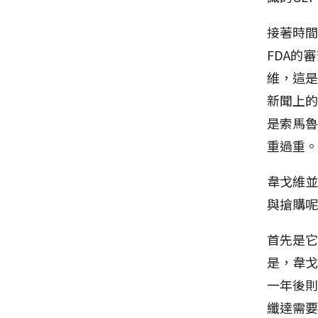
接著時間
FDA的
維，這是
新聞上
是索馬
重過重
韋戈維並
與搶購
首先是它
是，韋戈
一年後則
纖達需