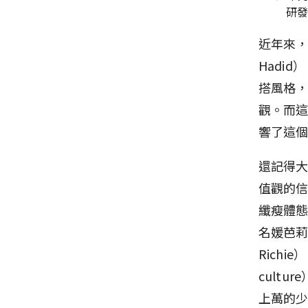
研
近年來，
Hadi
搭風格
觀。而這
響了這
還記得大
值觀的
纖瘦體
名媛芭莉絲
Richi
cultu
上萬的