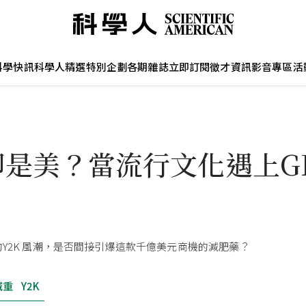
科學快訊
科學人精選
特別企劃
各期雜誌
立即訂閱
徵才資訊
影音專區
活
即是美？當流行文化遇上GL
Y2K 風潮，是否間接引爆這款千億美元商機的減肥藥？
減重
Y2K