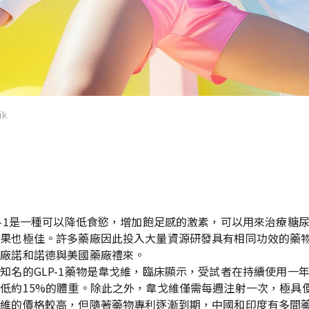
k
要
P-1是一種可以降低食慾，增加飽足感的激素，可以用來治療糖
效果也極佳。許多藥廠因此投入大量資源研發具有相同功效的藥
藥廠諾和諾德與美國藥廠禮來。
知名的GLP-1藥物是韋戈維，臨床顯示，受試者在持續使用一
低約15%的體重。除此之外，韋戈維僅需每週注射一次，極具
戈維的價格較高，但隨著藥物專利逐漸到期，中國和印度有多間