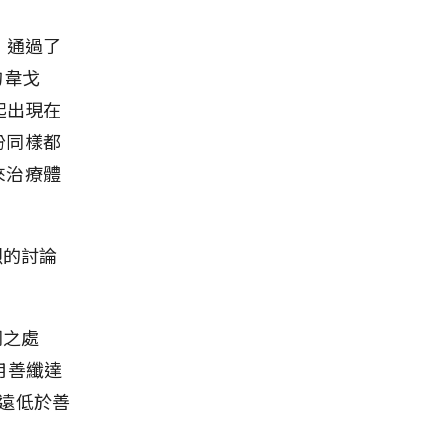
，通過了
的韋戈
起出現在
份同樣都
來治療體
烈的討論
同之處
用善纖達
遠低於善