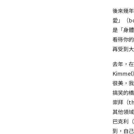
後來幾
愛」（b
是「身體
看待你
再受到
去年，在
Kimm
很美，我
搞笑的
崇拜（t
其他領域
巴克利（C
到，自己