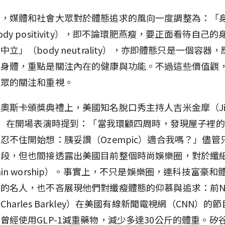
年，媒體和社會大眾對於體態追求的風向一度調整為：「
ody positivity），即不論環肥燕瘦，要正面看待自己
中立」（body neutrality），亦即體態只是一個容器
的身體，重點是關注內在的健康與功能。不過這些價值觀
大眾的關注和重視。
奧斯卡頒獎典禮上，美國知名脫口秀主持人吉米金摩（Ji
el）在開場表演時提到：「當我環顧四周時，發現屋子裡
忍不住開始想：胰妥讚（Ozempic）適合我嗎？」儘管
橋段，但也間接透露出美國目前整個時尚娛樂圈，對於纖
hin worship）。事實上，不只是娛樂圈，連科技富豪和
的名人，也不吝展現他們對纖瘦體態的仰慕與追求：前N
harles Barkley）在美國有線新聞電視網（CNN）的
曾經使用GLP-1減重藥物，減少多達30公斤的體重。矽