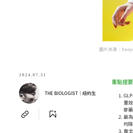
圖片來源：freepi
2024.07.31
重點提
THE BIOLOGIST｜紐約生
GL
重
麥
最為
均降
韋