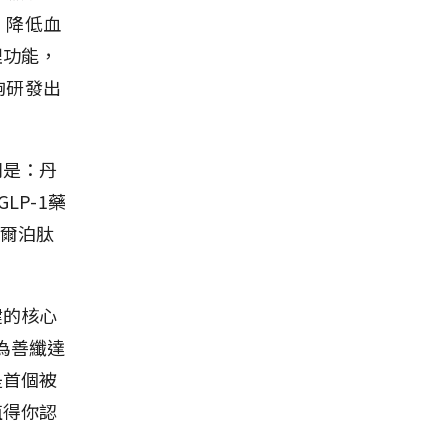
、降低血
理功能，
夠研發出
別是：丹
GLP-1藥
與替爾泊肽
鍵的核心
名為善纖達
是首個被
值得你認