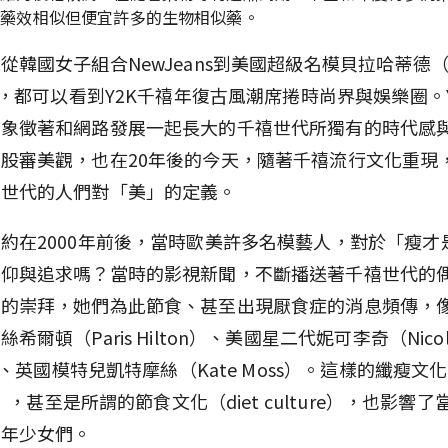
發藥效相似但便宜許多的生物相似藥。
從韓國女子組合NewJeans到美國超級名模貝拉哈蒂德（Be
d），都可以看到Y2K千禧年復古風潮席捲時尚界與娛樂圈。
，象徵著和網路發展一起長大的千禧世代所獨有的時代感
股審美觀，也在20年後的今天，隨著千禧流行文化重現
個世代的人們對「美」的定義。
約在2000年前後，當時歐美許多名模藝人，對於「瘦才
信仰與追求嗎？當時的影視新聞，不斷播送著千禧世代的
態的崇拜，她們為此節食、甚至出現厭食症的消息頻傳，
希爾頓（Paris Hilton）、美國星二代妮可李奇（Nicol
e）、英國模特兒凱特摩絲（Kate Moss）。這樣的纖瘦文化（
re），甚至是所謂的節食文化（diet culture），也影響
少年少女們。