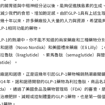
們的腸胃道與中樞神經分泌以後，能夠促進胰島素的生成
減少我們的食慾、增加飽足感。由於GLP-1具有上述生
去幾十年以來，許多藥廠投入大量的人力與資源，希望能
LP-1相同功能的藥物。
LP-1的熱潮中，你不能不知道的兩家藥廠和三種藥物分
諾德（Novo Nordisk）和美國禮來藥廠（Eli Lilly）；
魯肽（liraglutide）、索馬魯肽（semaglutide）
patide）。
廠諾和諾德，正是這幾年引起GLP-1藥物暢銷熱潮最關
014 年，諾和諾德開發的GLP-1藥物為利拉魯肽，商品
enda），通過了美國食品及藥物管理局（FDA）的審查，
治療肥胖、減輕或控制體重的GLP-1藥物，也是第一個
-1藥物。