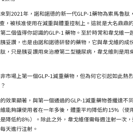
來到2021年，諾和諾德的新一代GLP-1藥物為索馬魯肽
審查，被核准使用在減重與體重控制上。這就是大名鼎鼎
第二個值得你認識的GLP-1 藥物。至於時常和韋戈維一
的胰妥讚，也是由諾和諾德研發的藥物，它與韋戈維的成
魯肽，只是胰妥讚用來治療第二型糖尿病，韋戈維則是用
。
非市場上第一個GLP-1減重藥物，但為何它引起如此熱
呢？
的效果顯著，與第一個通過的GLP-1減重藥物善纖達不
維能夠讓使用者在一年多後，體重平均降低約15%（使
是降低約8%）。除此之外，韋戈維僅需每週注射一次，
要每天進行注射。