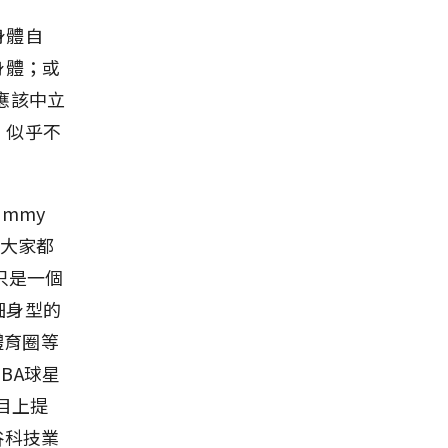
身體自
的身體；或
，應該中立
，似乎不
mmy
的大家都
只是一個
細身型的
體育圈等
BA球星
節目上提
谷科技業