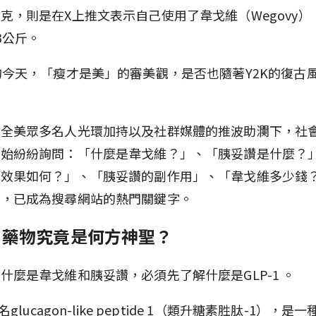
克，則是在X上推文表示自己使用了韋戈維（Wegovy）
3公斤。
的今天，「瘦才是美」的審美觀，是否也隨著Y2K的復古
在全美眾多名人光環加持以及社群媒體的推波助瀾下，社
開始紛紛詢問：「什麼是韋戈維？」、「胰妥讚是什麼？
重效果如何？」、「胰妥讚的副作用」、「韋戈維多少錢
題，已成為搜尋網站的熱門關鍵字。
-1 藥物究竟是何方神聖？
什麼是韋戈維和胰妥讚，必須先了解什麼是GLP-1 。
全名glucagon-like peptide 1（類升糖素胜肽-1），是