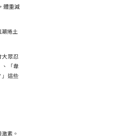
，體重減
風潮捲土
會大眾忍
」、「韋
？」這些
一種激素。