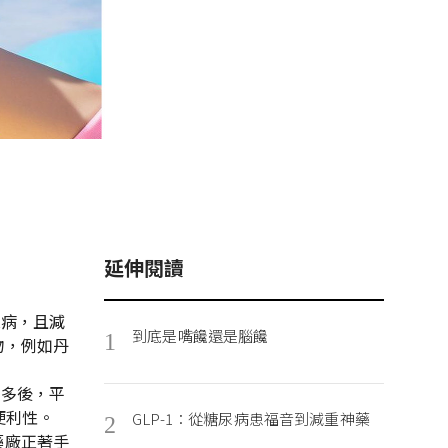
延伸閱讀
尿病，且減
到底是嘴饞還是腦饞
1
物，例如丹
年多後，平
便利性。
GLP-1：從糖尿病患福音到減重神藥
2
藥廠正著手