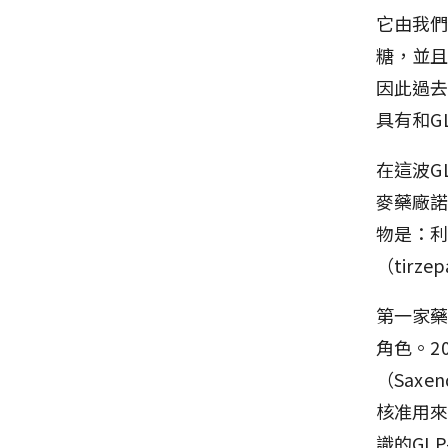
它由我
糖，並且
因此過
具有和G
在這波G
麥藥廠諾和
物是：利拉
（tirze
第一家藥
角色。2
（Sax
核准用來
識的GLP