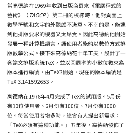
當高德納在1969年收到出版商寄來《電腦程式的
藝術》（
TAOCP
）第二冊的校樣時，他對頁面上
數學符號和文字的外觀頗不滿意。不幸的是，能達
到他排版要求的機器又太昂貴。因此高德納他開始
發展一種計算機語言，讓使用者能夠以數位方式排
版數學公式。接下來高德納花十年工夫，設計了一
套論文排版系統TeX，並以圓周率的小數位數來為
版本進行編號，由TeX3開始，現在的版本編號是
TeX 3.141592653。
高德納在1978年4月完成了TeX的試用版。5月份
有10位使用者、6月份有100位、7月份有1000
位。每當使用者增多時，總會有人提出新需求：
「TeX必須有這種功能。」五年後，高德納發佈了