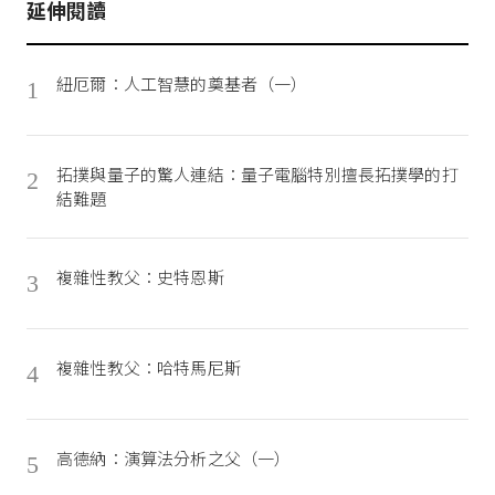
延伸閱讀
紐厄爾：人工智慧的奠基者（一）
1
拓撲與量子的驚人連結：量子電腦特別擅長拓撲學的打
2
結難題
複雜性教父：史特恩斯
3
複雜性教父：哈特馬尼斯
4
高德納：演算法分析之父（一）
5