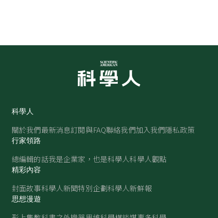
科學人
關於我們
最新消息
訂閱與FAQ
聯絡我們
加入我們
隱私政策
行家領路
總編輯的話
我是企業家，也是科學人
科學人觀點
精彩內容
封面故事
科學人新聞
特別企劃
科學人新鮮報
思想漫遊
形上集
教科書之外
機器思維
科學棋談
媒事多科學