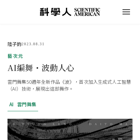
陸子鈞
2023.08.31
藝次元
AI編舞・波動人心
雲門舞集50週年全新作品《波》，首次加入生成式人工智慧
（AI）技術，展現出這部舞作。
AI
雲門舞集