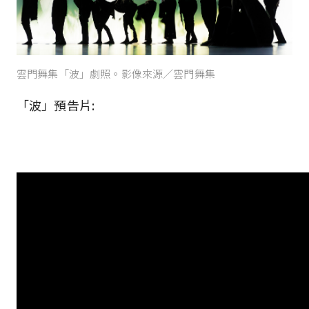
雲門舞集「波」劇照。影像來源／雲門舞集
「波」預告片: