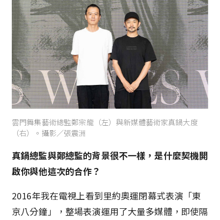
雲門舞集藝術總監鄭宗龍（左）與新媒體藝術家真鍋大度
（右）。攝影／張震洲
真鍋總監與鄭總監的背景很不一樣，是什麼契機開
啟你與他這次的合作？
2016年我在電視上看到里約奧運閉幕式表演「東
京八分鐘」，整場表演運用了大量多媒體，即使隔