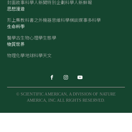
封面故事
科學人新聞
特別企劃
科學人新鮮報
思想漫遊
形上集
教科書之外
機器思維
科學棋談
媒事多科學
生命科學
醫學
古生物
心理學
生態學
物質世界
物理
化學
地球科學
天文
© SCIENTIFIC AMERICAN, A DIVISION OF NATURE
AMERICA, INC.ALL RIGHTS RESERVED.