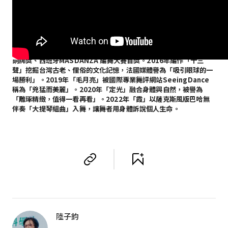
鄭宗龍
2020年起擔任雲門舞集藝術總監。曾獲德國No Ballet當代編舞比賽
銅牌獎、西班牙MASDANZA 編舞大賽首獎。2016年編作「十三
聲」挖掘台灣古老、俚俗的文化記憶，法國媒體譽為「吸引眼球的一
場勝利」。2019年「毛月亮」被國際專業舞評網站SeeingDance
稱為「兇猛而美麗」。2020年「定光」融合身體與自然，被譽為
「雕琢精緻，值得一看再看」。2022年「霞」以薩克斯風版巴哈無
伴奏「大提琴組曲」入舞，讓舞者用身體訴說個人生命。
陸子鈞