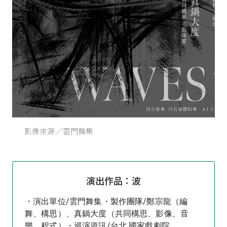
影像來源／雲門舞集
演出作品：波
・演出單位/雲門舞集・製作團隊/鄭宗龍（編
舞、構思）、真鍋大度（共同構思、影像、音
樂、程式）・巡演資訊/台北 國家戲劇院