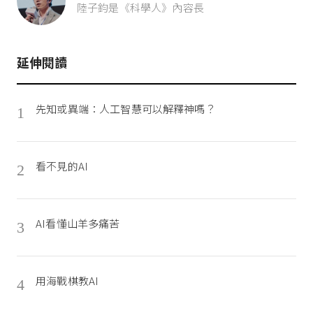
陸子鈞是《科學人》內容長
延伸閱讀
先知或異端：人工智慧可以解釋神嗎？
1
看不見的AI
2
AI看懂山羊多痛苦
3
用海戰棋教AI
4