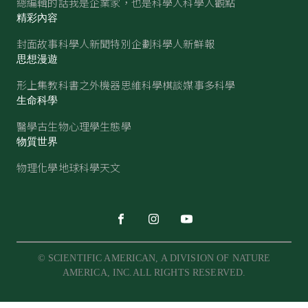
總編輯的話
我是企業家，也是科學人
科學人觀點
精彩內容
封面故事
科學人新聞
特別企劃
科學人新鮮報
思想漫遊
形上集
教科書之外
機器思維
科學棋談
媒事多科學
生命科學
醫學
古生物
心理學
生態學
物質世界
物理
化學
地球科學
天文
© SCIENTIFIC AMERICAN, A DIVISION OF NATURE
AMERICA, INC.ALL RIGHTS RESERVED.