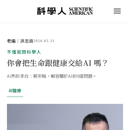
老編｜洪志良
2026.03.31
不懂就問科學人
你會把生命跟健康交給AI 嗎？
AI界的李白：蔡宗翰，解答關於AI的9道問題。
AI醫療