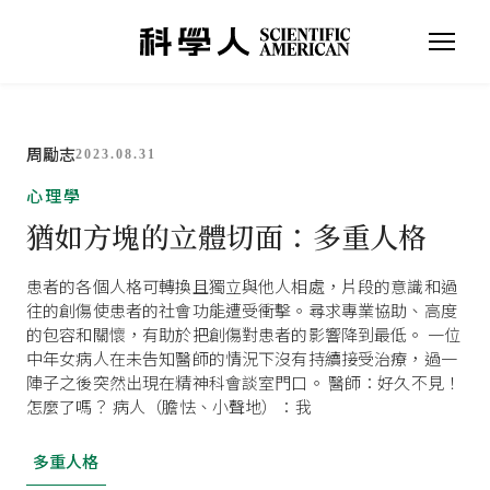
周勵志
2023.08.31
心理學
猶如方塊的立體切面：多重人格
患者的各個人格可轉換且獨立與他人相處，片段的意識和過
往的創傷使患者的社會功能遭受衝擊。尋求專業協助、高度
的包容和關懷，有助於把創傷對患者的影響降到最低。 一位
中年女病人在未告知醫師的情況下沒有持續接受治療，過一
陣子之後突然出現在精神科會談室門口。 醫師：好久不見！
怎麼了嗎？ 病人（膽怯、小聲地）：我
多重人格