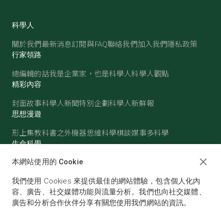
科學人
關於我們
最新消息
訂閱與FAQ
聯絡我們
加入我們
隱私政策
行家領路
總編輯的話
我是企業家，也是科學人
科學人觀點
精彩內容
封面故事
科學人新聞
特別企劃
科學人新鮮報
思想漫遊
形上集
教科書之外
機器思維
科學棋談
媒事多科學
生命科學
醫學
古生物
心理學
生態學
本網站使用的 Cookie
物質世界
我們使用 Cookies 來提供最佳的網站體驗，包含個人化內
物理
化學
地球科學
天文
容、廣告、社交媒體功能與流量分析。我們也向社交媒體、
廣告和分析合作伙伴分享有關您使用我們網站的資訊。