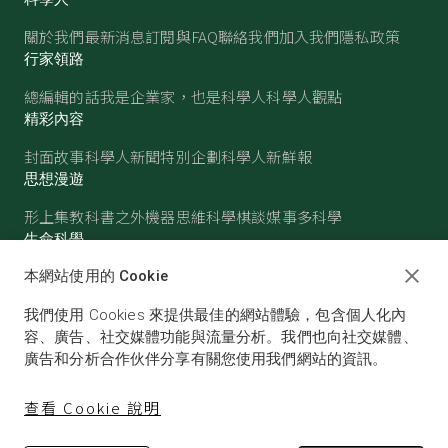
關於我們
最新消息
訂閱與FAQ
聯絡我們
加入我們
隱私政策
行家領路
總編輯的話
我是企業家，也是科學人
科學人觀點
精彩內容
封面故事
科學人新聞
特別企劃
科學人新鮮報
思想漫遊
形上集
教科書之外
機器思維
科學棋談
媒事多科學
生命科學
醫學
古生物
心理學
生態學
本網站使用的 Cookie
物質世界
我們使用 Cookies 來提供最佳的網站體驗，包含個人化內
物理
化學
地球科學
天文
容、廣告、社交媒體功能與流量分析。我們也向社交媒體、
廣告和分析合作伙伴分享有關您使用我們網站的資訊。
查看 Cookie 說明